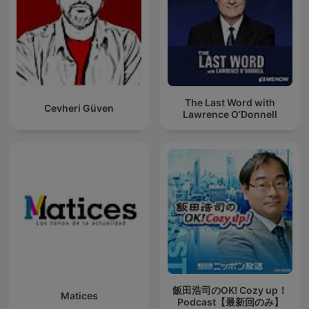
The Last Word with
Cevheri Güven
Lawrence O’Donnell
飯田浩司のOK! Cozy up！
Matices
Podcast【最新回のみ】