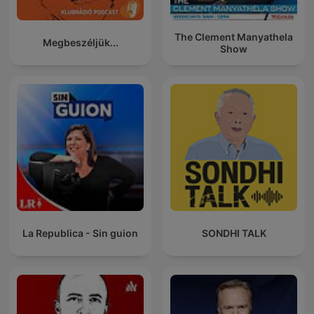
The Clement Manyathela
Megbeszéljük...
Show
La Republica - Sin guion
SONDHI TALK