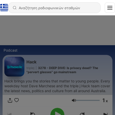
Podcast
Hack
triplej
|
3278 - DEEP DIVE: Is privacy dead? The
"pervert glasses" go mainstream
Hack brings you the stories that matter to young people. Every
weekday host Dave Marchese and the triple j Hack team cover
the latest news, politics and culture from all around Australia.
1
x
Ένταση