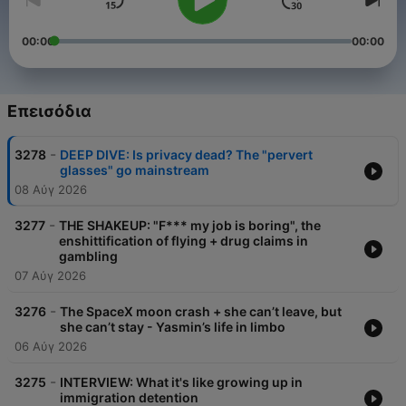
00:00
00:00
Επεισόδια
-
3278
DEEP DIVE: Is privacy dead? The "pervert
glasses" go mainstream
08 Αύγ 2026
-
3277
THE SHAKEUP: "F*** my job is boring", the
enshittification of flying + drug claims in
gambling
07 Αύγ 2026
-
3276
The SpaceX moon crash + she can’t leave, but
she can’t stay - Yasmin’s life in limbo
06 Αύγ 2026
-
3275
INTERVIEW: What it's like growing up in
immigration detention