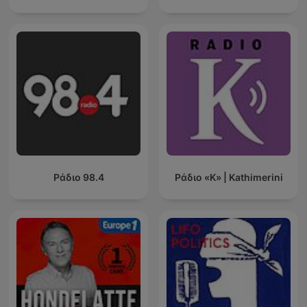
Ράδιο 98.4
Ράδιο «Κ» | Kathimerini