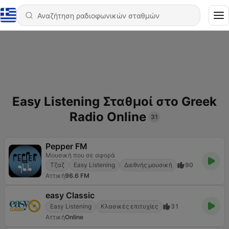
Easy Listening Σταθμοί στο Greek
Radio Online
31
Pepper FM
Μουσική που σε αφορά
Τζαζ
Easy Listening
Διεθνής μουσική
90
Αττική
96.6 FM
easy Classic
Easy Listening
Κλασικές επιτυχίες
31
Αττική
Online