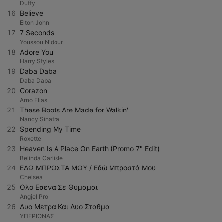
Duffy
16
Believe
Elton John
17
7 Seconds
Youssou N'dour
18
Adore You
Harry Styles
19
Daba Daba
Daba Daba
20
Corazon
Arno Elias
21
These Boots Are Made for Walkin'
Nancy Sinatra
22
Spending My Time
Roxette
23
Heaven Is A Place On Earth (Promo 7" Edit)
Belinda Carlisle
24
ΕΔΩ ΜΠΡΟΣΤΑ ΜΟΥ / Εδώ Μπροστά Μου
Chelsea
25
Ολο Εσενα Σε Θυμαμαι
Angjel Pro
26
Δυο Μετρα Και Δυο Σταθμα
ΥΠΕΡΙΩΝΑΣ