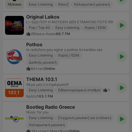
Easy Listening
Χάουζ
Χαλαρωτική μουσική
Original Laikos
👉 ΕΔΩ ΠΟΥ Η ΜΟΥΣΙΚΗ ΔΕΝ ΣΤΑΜΑΤΑΕΙ ΠΟΤΕ !!!!!!
Pop / Top 40
Easy Listening
Χορός / EDM
2
Βόρειο Αιγαίο
88.7 FM
Pothos
to radiofono pou egine o pothos tis kardias sas
Easy Listening
Χορός / EDM
Διεθνής μουσική
6
Αττική
Online
THEMA 103.1
Θέμα μας η ενημέρωση!!!
Easy Listening
Ειδησεογραφικοί σταθμοί
1
Κρήτη
103.1 FM
Bootleg Radio Greece
Music for you
Easy Listening
Σύγχρονη μουσική για ενήλικες
Χαλαρωτική μουσική
1
Κεντρική Μακεδονία
Online