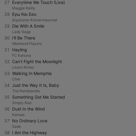
27
Everytime We Touch (Live)
Maggie Reilly
28
Εγω Και Εσυ
Δημητρησ Κολοκοτρωνησ
29
Die With A Smile
Lady Gaga
30
I'll Be There
Weekend Players
31
Hayling
FC Kahuna
32
Can't Fight the Moonlight
Leann Rimes
33
Walking In Memphis
Cher
34
Just the Way It Is, Baby
The Rembrandts
35
Something Got Me Started
Simply Red
36
Dust In the Wind
Kansas
37
No Ordinary Love
Sade
38
I Am the Highway