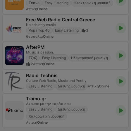
Τέκνο
Easy Listening
Ηλεκτρονική μουσική
Αττική
Online
Free Web Radio Central Greece
No ads only music
Pop / Top 40
Easy Listening
3
Θεσσαλία
Online
AfterPM
Music is passion.
Τζαζ
Easy Listening
Ηλεκτρονική μουσική
2
Αττική
Online
Radio Technis
Culture Web Radio, Music and Poetry
Easy Listening
Διεθνής μουσική
Αττική
Online
Tiamo.gr
Ακουσε με την καρδια σου
Easy Listening
Διεθνής μουσική
Χαλαρωτική μουσική
Αττική
Online