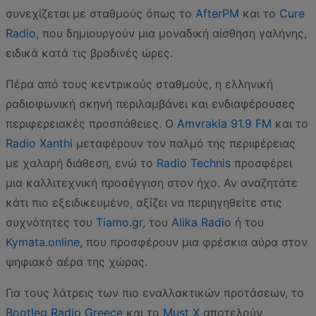
συνεχίζεται με σταθμούς όπως το
AfterPM
και το
Cure
Radio
, που δημιουργούν μια μοναδική αίσθηση γαλήνης,
ειδικά κατά τις βραδινές ώρες.
Πέρα από τους κεντρικούς σταθμούς, η ελληνική
ραδιοφωνική σκηνή περιλαμβάνει και ενδιαφέρουσες
περιφερειακές προσπάθειες. Ο
Amvrakia 91.9 FM
και το
Radio Xanthi
μεταφέρουν τον παλμό της περιφέρειας
με χαλαρή διάθεση, ενώ το
Radio Technis
προσφέρει
μια καλλιτεχνική προσέγγιση στον ήχο. Αν αναζητάτε
κάτι πιο εξειδικευμένο, αξίζει να περιηγηθείτε στις
συχνότητες του
Tiamo.gr
, του
Alika Radio
ή του
Kymata.online
, που προσφέρουν μια φρέσκια αύρα στον
ψηφιακό αέρα της χώρας.
Για τους λάτρεις των πιο εναλλακτικών προτάσεων, το
Bootleg Radio Greece
και το
Must X
αποτελούν