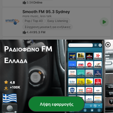
3.5K
Online
Smooth FM 95.3 Sydney
more music, less talk
Pop / Top 40
Easy Listening
Σύγχρονη μουσική για ενήλικες
4.4K
95.3 FM
97.9 Home Radio
Natural!
Easy Listening
3.9K
97.9 FM
Η Easy Listening μουσική αποτελεί το ιδανικό
καταφύγιο για όσους αναζητούν στιγμές ηρεμίας και
χαλάρωσης μέσα στην έντονη καθημερινότητα. Στην
Λήψη εφαρμογής
Ελλάδα, το συγκεκριμένο είδος έχει αποκτήσει το δικό