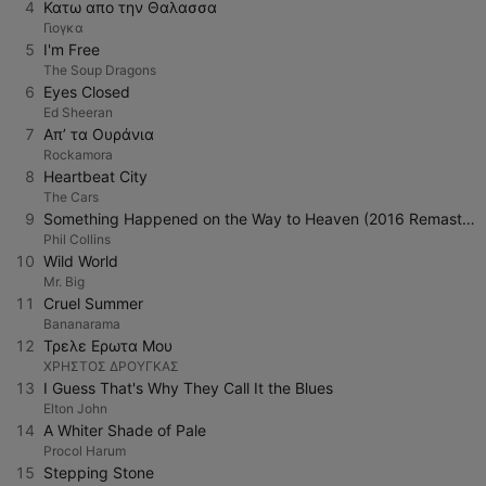
4
Κατω απο την Θαλασσα
Γιογκα
5
I'm Free
The Soup Dragons
6
Eyes Closed
Ed Sheeran
7
Απ’ τα Ουράνια
Rockamora
8
Heartbeat City
The Cars
9
Something Happened on the Way to Heaven (2016 Remastered)
Phil Collins
10
Wild World
Mr. Big
11
Cruel Summer
Bananarama
12
Τρελε Ερωτα Μου
ΧΡΗΣΤΟΣ ΔΡΟΥΓΚΑΣ
13
I Guess That's Why They Call It the Blues
Elton John
14
A Whiter Shade of Pale
Procol Harum
15
Stepping Stone