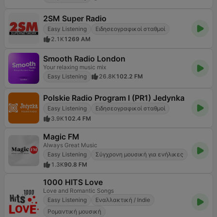
2SM Super Radio
Easy Listening
Ειδησεογραφικοί σταθμοί
2.1K
1269 AM
Smooth Radio London
Your relaxing music mix
Easy Listening
26.8K
102.2 FM
Polskie Radio Program I (PR1) Jedynka
Easy Listening
Ειδησεογραφικοί σταθμοί
3.9K
102.4 FM
Magic FM
Always Great Music
Easy Listening
Σύγχρονη μουσική για ενήλικες
1.3K
90.8 FM
1000 HITS Love
Love and Romantic Songs
Easy Listening
Εναλλακτική / Indie
Ρομαντική μουσική