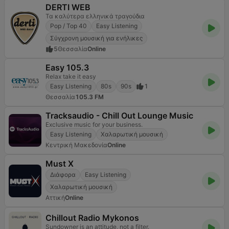
DERTI WEB
Τα καλύτερα ελληνικά τραγούδια
Pop / Top 40
Easy Listening
Σύγχρονη μουσική για ενήλικες
5
Θεσσαλία
Online
Easy 105.3
Relax take it easy
Easy Listening
80s
90s
1
Θεσσαλία
105.3 FM
Tracksaudio - Chill Out Lounge Music
Exclusive music for your business.
Easy Listening
Χαλαρωτική μουσική
Κεντρική Μακεδονία
Online
Must X
Διάφορα
Easy Listening
Χαλαρωτική μουσική
Αττική
Online
Chillout Radio Mykonos
Sundowner is an attitude, not a filter.