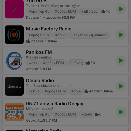
Zoo 90.8
Ένας σταθμός, όλες οι επιτυχίες!
Pop / Top 40
Χορός / EDM
R&B / Soul
16
Κεντρική Μακεδονία
90.8 FM
Music Factory Radio
Χορός / EDM
Χάουζ
Ηλεκτρονική μουσική
21
Αττική
Online
Panikos FM
tha gini panikos
Φολκ
Χορός / EDM
Διεθνείς
60
Αττική
95.8 FM
Deseo Radio
The Soundtrack of your Life!
Τέκνο
Χορός / EDM
Χάουζ
4
Αττική
Online
95.7 Larissa Radio Deejay
Μόνο επιτυχίες!
Pop / Top 40
Χορός / EDM
Χάουζ
6
Θεσσαλία
95.7 FM