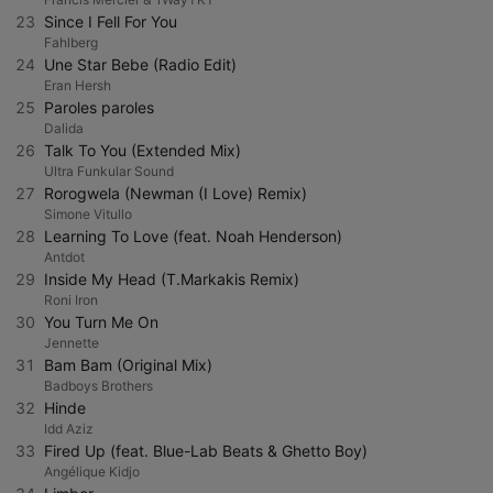
23
Since I Fell For You
Fahlberg
24
Une Star Bebe (Radio Edit)
Eran Hersh
25
Paroles paroles
Dalida
26
Talk To You (Extended Mix)
Ultra Funkular Sound
27
Rorogwela (Newman (I Love) Remix)
Simone Vitullo
28
Learning To Love (feat. Noah Henderson)
Antdot
29
Inside My Head (T.Markakis Remix)
Roni Iron
30
You Turn Me On
Jennette
31
Bam Bam (Original Mix)
Badboys Brothers
32
Hinde
Idd Aziz
33
Fired Up (feat. Blue-Lab Beats & Ghetto Boy)
Angélique Kidjo