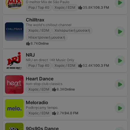
O melhor Mix de São Paulo
Pop / Top 40
Χορός / EDM
35.8K
106.3 FM
Chilltrax
The world's chillout channel
Χορός / EDM
Χαλαρωτική μουσική
Ηλεκτρονική μουσική
8.7K
Online
NRJ
NRJ en direct : Hit Music Only
Pop / Top 40
Χορός / EDM
52.4K
100.3 FM
Heart Dance
non-stop club classics
Χορός / EDM
8.3K
Online
Meloradio
Podkręcamy tempo.
Χορός / EDM
2.7K
94.0 FM
90s90s Dance