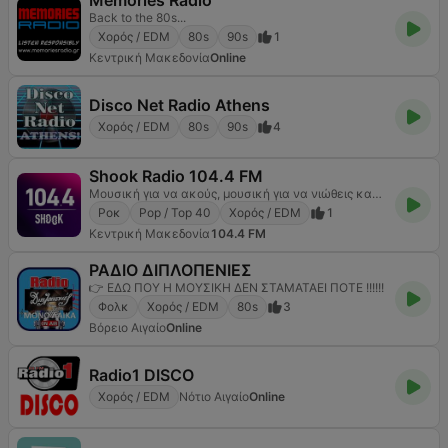
Memories Radio
Back to the 80s...
Χορός / EDM
80s
90s
1
Κεντρική Μακεδονία
Online
Disco Net Radio Athens
Χορός / EDM
80s
90s
4
Shook Radio 104.4 FM
Μουσική για να ακούς, μουσική για να νιώθεις καλά κάθε στιγμή της ημέρας.#feelinggood
Ροκ
Pop / Top 40
Χορός / EDM
1
Κεντρική Μακεδονία
104.4 FM
ΡΑΔΙΟ ΔΙΠΛΟΠΕΝΙΕΣ
👉 ΕΔΩ ΠΟΥ Η ΜΟΥΣΙΚΗ ΔΕΝ ΣΤΑΜΑΤΑΕΙ ΠΟΤΕ !!!!!!
Φολκ
Χορός / EDM
80s
3
Βόρειο Αιγαίο
Online
Radio1 DISCO
Χορός / EDM
Νότιο Αιγαίο
Online