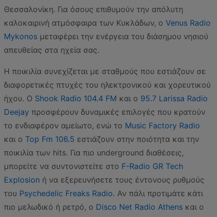
Θεσσαλονίκη. Για όσους επιθυμούν την απόλυτη
καλοκαιρινή ατμόσφαιρα των Κυκλάδων, ο
Venus Radio
Mykonos
μεταφέρει την ενέργεια του διάσημου νησιού
απευθείας στα ηχεία σας.
Η ποικιλία συνεχίζεται με σταθμούς που εστιάζουν σε
διαφορετικές πτυχές του ηλεκτρονικού και χορευτικού
ήχου. Ο
Shook Radio 104.4 FM
και ο
95.7 Larissa Radio
Deejay
προσφέρουν δυναμικές επιλογές που κρατούν
το ενδιαφέρον αμείωτο, ενώ το
Music Factory Radio
και ο
Top Fm 106.5
εστιάζουν στην ποιότητα και την
ποικιλία των hits. Για πιο underground διαθέσεις,
μπορείτε να συντονιστείτε στο
F-Radio GR Tech
Explosion
ή να εξερευνήσετε τους έντονους ρυθμούς
του
Psychedelic Freaks Radio
. Αν πάλι προτιμάτε κάτι
πιο μελωδικό ή ρετρό, ο
Disco Net Radio Athens
και ο