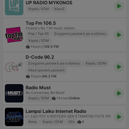
UP RADIO MYKONOS
Χορός / EDM
Χάουζ
Top Fm 106.5
Chania's No 1 hit music station
Pop / Top 40
Σύγχρονη μουσική για ενήλικες
Χορός / EDM
1
Κρήτη
106.5 FM
D-Code 96.2
Σύγχρονη μουσική για ενήλικες
Χορός / EDM
Ηλεκτρονική μουσική
1
Κρήτη
96.2 FM
Radio Must
Be Connected, Be Must!
Χορός / EDM
1
Αττική
Online
Lampsi Laiko Internet Radio
👉 ΕΔΩ ΠΟΥ Η ΜΟΥΣΙΚΗ ΔΕΝ ΣΤΑΜΑΤΑΕΙ ΠΟΤΕ !!!!!!
Φολκ
Χορός / EDM
00s
4