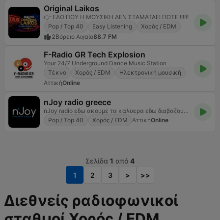
Original Laikos
👉 ΕΔΩ ΠΟΥ Η ΜΟΥΣΙΚΗ ΔΕΝ ΣΤΑΜΑΤΑΕΙ ΠΟΤΕ !!!!!!
Pop / Top 40
Easy Listening
Χορός / EDM
2
Βόρειο Αιγαίο
88.7 FM
F-Radio GR Tech Explosion
Your 24/7 Underground Dance Music Station
Τέκνο
Χορός / EDM
Ηλεκτρονική μουσική
Αττική
Online
nJoy radio greece
nJoy radio εδω ακουμε τα καλυερα εδω διαβαζουμε τα καλυτερα
Pop / Top 40
Χορός / EDM
Αττική
Online
Σελίδα
1
από
4
1
2
3
>
>>
Διεθνείς ραδιοφωνικοί
σταθμοί Χορός / EDM