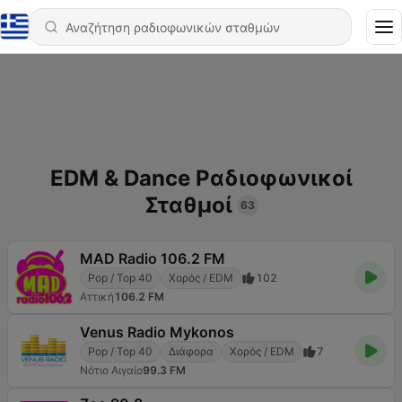
EDM & Dance Ραδιοφωνικοί
Σταθμοί
63
MAD Radio 106.2 FM
Pop / Top 40
Χορός / EDM
102
Αττική
106.2 FM
Venus Radio Mykonos
Pop / Top 40
Διάφορα
Χορός / EDM
7
Νότιο Αιγαίο
99.3 FM