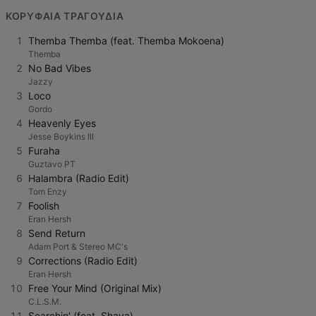
ΚΟΡΥΦΑΊΑ ΤΡΑΓΟΎΔΙΑ
1
Themba Themba (feat. Themba Mokoena)
Themba
2
No Bad Vibes
Jazzy
3
Loco
Gordo
4
Heavenly Eyes
Jesse Boykins III
5
Furaha
Guztavo PT
6
Halambra (Radio Edit)
Tom Enzy
7
Foolish
Eran Hersh
8
Send Return
Adam Port & Stereo MC's
9
Corrections (Radio Edit)
Eran Hersh
10
Free Your Mind (Original Mix)
C.L.S.M.
11
Searchin' (feat. Shaya)