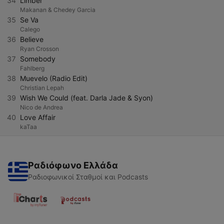
34
Limber
Makanan & Chedey Garcia
35
Se Va
Calego
36
Believe
Ryan Crosson
37
Somebody
Fahlberg
38
Muevelo (Radio Edit)
Christian Lepah
39
Wish We Could (feat. Darla Jade & Syon)
Nico de Andrea
40
Love Affair
kaTaa
Ραδιόφωνο Ελλάδα
Ραδιοφωνικοί Σταθμοί και Podcasts