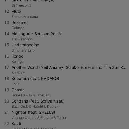
Dj Freespirit
12
Pluto
French Montana
13
Besame
Calussa
14
Alemagou - Samson Remix
The Kimonos
15
Understanding
Simone Vitullo
16
Kongo
Kolinga
17
Another World (Neil Amarey, Glauko, Breeze and The Sun Remix)
Meduza
18
Kuparara (feat. BAQABO)
Joezi
19
Ghosts
Gorje Hewek & Izhevski
20
Sondans (feat. Sofiya Nzau)
Basti Grub & Natch! & Dothen
21
Nightjar (feat. SHELLS)
Vintage Culture & Earstrip & Torha
22
Sauti
Francis Mercier & 1WayTKT