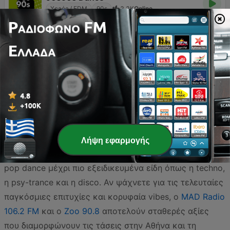
Χορός / EDM
90s
2.2K
Online
Ανακαλύψτε τον παλμό της ελληνικής dance και EDM
σκηνής μέσα από τους πιο δημοφιλείς ραδιοφωνικούς
σταθμούς της χώρας, που προσφέρουν ασταμάτητους
ρυθμούς για κάθε ώρα της ημέρας. Η Ελλάδα διαθέτει
μια εξαιρετικά ζωντανή ηλεκτρονική μουσική σκηνή, με
Λήψη εφαρμογής
σταθμούς που καλύπτουν από mainstream house και
pop dance μέχρι πιο εξειδικευμένα είδη όπως η techno,
η psy-trance και η disco. Αν ψάχνετε για τις τελευταίες
παγκόσμιες επιτυχίες και κορυφαία vibes, ο
MAD Radio
106.2 FM
και ο
Zoo 90.8
αποτελούν σταθερές αξίες
που διαμορφώνουν τις τάσεις στην Αθήνα και τη