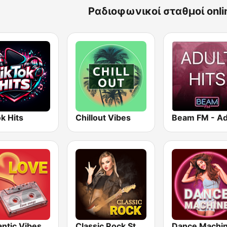
Ραδιοφωνικοί σταθμοί onli
k Hits
Chillout Vibes
ntic Vibes
Classic Rock Station
Dance Machi