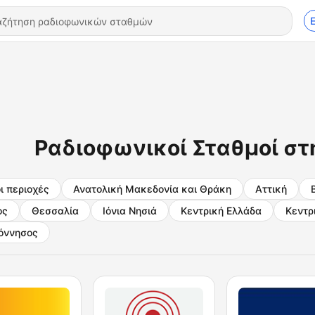
Ραδιοφωνικοί Σταθμοί στ
ι περιοχές
Ανατολική Μακεδονία και Θράκη
Αττική
ος
Θεσσαλία
Ιόνια Νησιά
Κεντρική Ελλάδα
Κεντρ
όννησος