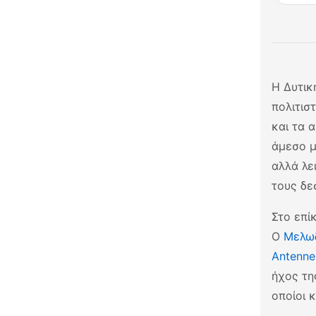
Η Δυτικ
πολιτισ
και τα 
άμεσο μ
αλλά λε
τους δε
Στο επί
Ο
Μελωδ
Antenne
ήχος τη
οποίοι 