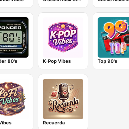
er 80's
K-Pop Vibes
Top 90's
Vibes
Recuerda