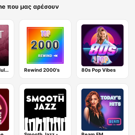
ne που μας αρέσουν
Beam FM - Adult Hits
Rewind 2000's
80s Pop Vibes
ne
Smooth Jazz - Groov
Beam FM