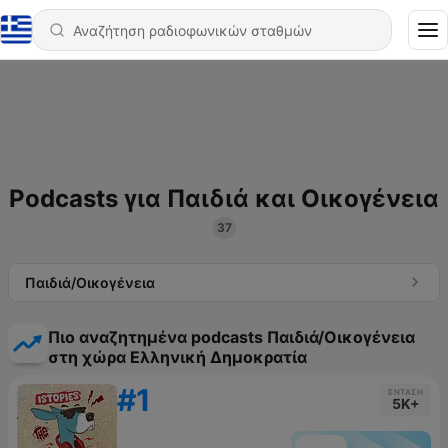
Podcasts για Παιδιά και Οικογένεια
37
Παιδιά/Οικογένεια
Πιο αναζητημένα podcasts Παιδιά/Οικογένεια
στη χώρα Ελληνική Δημοκρατία
#1
ΈΝΤΑΣΗ
5K+