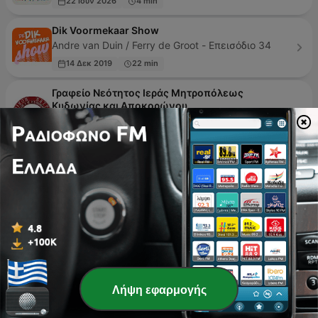
22 Ιούν 2026
4 min
Dik Voormekaar Show
Andre van Duin / Ferry de Groot - Επεισόδιο 34
14 Δεκ 2019
22 min
Γραφείο Νεότητος Ιεράς Μητροπόλεως
Κυδωνίας και Αποκορώνου
Ράδιο Μαρτυρία - Επεισόδιο 81
12 Μάρ 2023
Geschichten für Kinder
Bayerischer Rundfunk - Επεισόδιο 62
πριν 1 εβδομάδα
50 min
حكايات بصوتي - قصص أطفال هادفة
حكايات بصوتي - Επεισόδιο 15
πριν 1 εβδομάδα
5 min
Λήψη εφαρμογής
Σελίδα
1
από
3