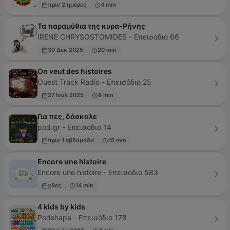
πριν 2 ημέρες
4 min
Τα παραμύθια της κυρα-Ρήνης
IRENE CHRYSOSTOMIDES - Επεισόδιο 66
30 Δεκ 2025
20 min
On veut des histoires
Ouest Track Radio - Επεισόδιο 25
27 Ιούλ 2025
8 min
Για πες, δάσκαλε
pod.gr - Επεισόδιο 14
πριν 1 εβδομάδα
15 min
Encore une histoire
Encore une histoire - Επεισόδιο 583
χθες
14 min
4 kids by kids
Podshape - Επεισόδιο 178