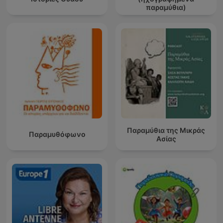
παραμύθια)
Παραμύθια της Μικράς
Παραμυθόφωνο
Ασίας