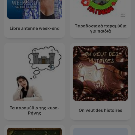
Παραδοσιακά παραμύθια
Libre antenne week-end
για παιδιά
Τα παραμύθια της κυρα-
On veut des histoires
Ρήνης