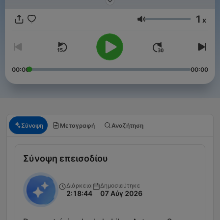
1
x
Ένταση
00:00
00:00
Σύνοψη
Μεταγραφή
Αναζήτηση
Σύνοψη επεισοδίου
Διάρκεια
Δημοσιεύτηκε
2:18:44
07 Αύγ 2026