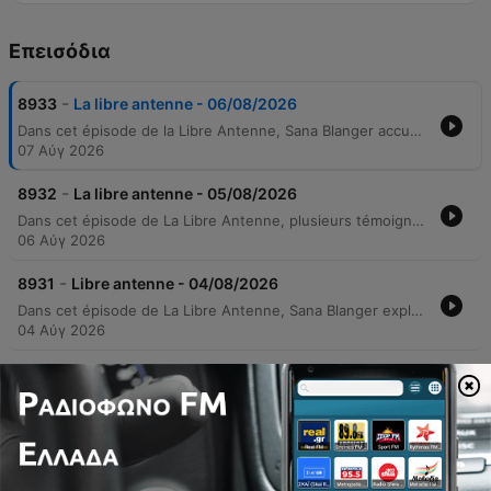
Επεισόδια
-
8933
La libre antenne - 06/08/2026
Dans cet épisode de la Libre Antenne, Sana Blanger accueille des témoignages poignants sur la résilience et la libération de la parole. Julie Clément partage son parcours marqué par le deuil et les épreuves physiques, expliquant comment elle a transformé ses souffrances en une mission d'accompagnement pour les femmes. L'émission donne ensuite la parole à Laetitia, qui brise le silence sur un traumatisme subi durant l'adolescence, ainsi qu'à Valérie, qui dévoile les secrets de son mariage et le poids des responsabilités familiales. L'épisode se conclut sur une note d'ouverture sociale avec le témoignage d'Hervé.
07 Αύγ 2026
-
8932
La libre antenne - 05/08/2026
Dans cet épisode de La Libre Antenne, plusieurs témoignages poignants explorent la résilience face à l'épreuve. Sophie partage son combat contre un cancer métastatique et sa quête de sens, tandis que Mathilde présente My Mémoire, une start-up dédiée à la préservation numérique de nos héritages immatériels. L'émission aborde également les complexités des liens familiaux à travers les parcours de Baptiste, confronté aux secrets de son passé, et de Lison, dont l'adoption depuis Haïti est une bénédiction. Enfin, Cathy livre un récit déchirant sur la rupture brutale du lien avec son fils, illustrant la violence des conflits générationnels.
06 Αύγ 2026
-
8931
Libre antenne - 04/08/2026
Dans cet épisode de La Libre Antenne, Sana Blanger explore les complexités des relations humaines à travers divers témoignages. L'émission débute par une discussion sur les dérives des sites de rencontres, notamment le ghosting et les faux profils, avant de présenter Baxware, une nouvelle plateforme utilisant l'intelligence artificielle pour renforcer la sécurité et la vérification des utilisateurs. La suite du programme aborde des récits de vie poignants, allant de l'impact de l'endométriose sur la vie intime et l'image de soi, au combat courageux d'une femme contre l'alcoolisme. Enfin, l'émission se conclut sur le récit tragique d'Alain, qui partage ses épreuves familiales et son désir profond de retrouver l'amour malgré les deuils et les conflits.
04 Αύγ 2026
-
8930
La libre antenne - 03/08/2026
Cet épisode de la Libre Antenne propose une série de témoignages poignants sur la résilience et la quête d'identité. Bastien partage son combat contre le syndrome de Diogène et l'alcoolisme, décrivant comment il a réussi à déconstruire sa muraille protectrice grâce à l'aide associative. L'émission donne également la parole à Isabelle, qui décrit la détresse physique liée à l'accumulation compulsive, ainsi qu'à Eric, qui raconte son combat émotionnel pour sauver son chien Arthur. Le voyage se poursuit avec le récit de Sandy, adoptée au Sri Lanka, dont la quête de ses origines est bouleversée par des révélations ADN liées à un réseau de trafic d'enfants. Enfin, Nathalie partage sa lutte contre les séquelles d'un grave accident et la solitude après le décès de son époux, illustrant le courage nécessaire pour renouer avec le lien social malgré la maladie.
04 Αύγ 2026
-
8929
La libre antenne - 30/07/2026
Cet épisode de la Libre Antenne propose une série de témoignages poignants sur la résilience et la protection. Corentin partage son parcours de transformation physique et mentale après avoir utilisé l'alimentation comme refuge suite au décès de son père, abordant les défis de l'obésité et de la dysmorphophobie. L'émission traite ensuite de la sécurité numérique avec Monsieur Fox, qui expose ses méthodes pour identifier les prédateurs en ligne, avant d'accueillir Clémence, qui raconte comment son rôle d'« enfant pansement » a mené à des burn-outs. Enfin, l'émission se conclut par des interventions sur l'importance du signalement des abus et les crises relationnelles.