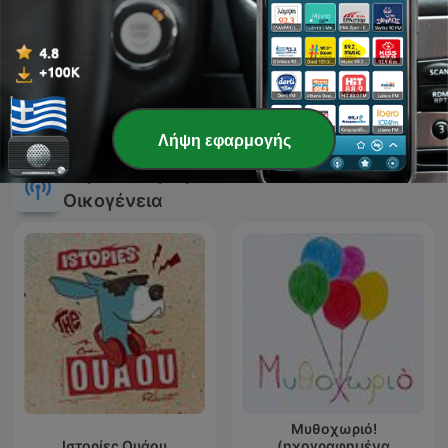
31 Ιούλ 2026
Εμφάνιση περισσότερων επεισοδίων
Λήψη εφαρμογής
Δείτε όλα
Περισσότερα podcasts Παιδιά/
Οικογένεια
Μυθοχωριό!
Ιστορίες Ουάου
(ηχογραφημένα