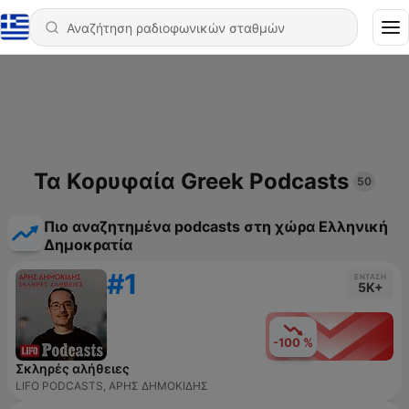
Τα Κορυφαία Greek Podcasts
50
Πιο αναζητημένα podcasts στη χώρα Ελληνική
Δημοκρατία
#1
ΈΝΤΑΣΗ
5K+
-100 %
Σκληρές αλήθειες
LIFO PODCASTS, ΑΡΗΣ ΔΗΜΟΚΙΔΗΣ