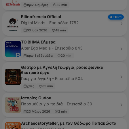
πριν 4 ημέρες
32 min
Ellinofreneia Official
# TOP 1
Digital Minds - Επεισόδιο 1782
03 Ιούλ 2026
48 min
ΤΟ ΒΗΜΑ Σήμερα
Alter Ego Media - Επεισόδιο 843
πριν 1 εβδομάδα
20 min
Θέατρο με Αγγελή Γεωργία, ραδιοφωνικά
θεατρικά έργα
Γεωργια Αγγελή - Επεισόδιο 504
χθες
89 min
Ιστορίες Ουάου
Παραμύθια για παιδιά - Επεισόδιο 30
23 Μάιος 2026
2 min
Archaeostoryteller, με τον Θόδωρο Παπακώστα