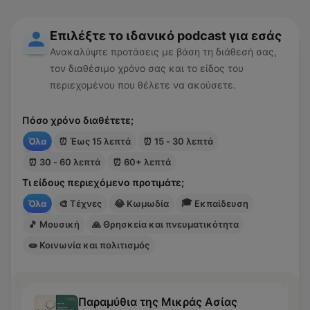
Επιλέξτε το ιδανικό podcast για εσάς
Ανακαλύψτε προτάσεις με βάση τη διάθεσή σας,
τον διαθέσιμο χρόνο σας και το είδος του
περιεχομένου που θέλετε να ακούσετε.
Πόσο χρόνο διαθέτετε;
Όλα
⏰
Έως 15 λεπτά
⏰
15 - 30 λεπτά
⏰
30 - 60 λεπτά
⏰
60+ λεπτά
Τι είδους περιεχόμενο προτιμάτε;
🎓
Όλα
🎨
Τέχνες
😂
Κωμωδία
Εκπαίδευση
🎵
Μουσική
🙏
Θρησκεία και πνευματικότητα
🧫
Κοινωνία και πολιτισμός
Παραμύθια της Μικράς Ασίας