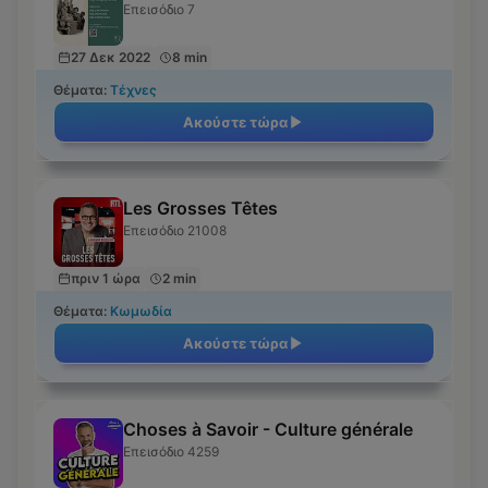
Επεισόδιο 7
27 Δεκ 2022
8 min
Θέματα:
Τέχνες
Ακούστε τώρα
Les Grosses Têtes
Επεισόδιο 21008
πριν 1 ώρα
2 min
Θέματα:
Κωμωδία
Ακούστε τώρα
Choses à Savoir - Culture générale
Επεισόδιο 4259