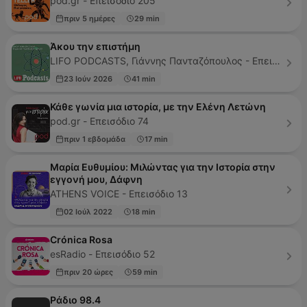
pod.gr - Επεισόδιο 205
πριν 5 ημέρες
29 min
Άκου την επιστήμη
LIFO PODCASTS, Γιάννης Πανταζόπουλος - Επεισόδιο 99
23 Ιούν 2026
41 min
Κάθε γωνία μια ιστορία, με την Ελένη Λετώνη
pod.gr - Επεισόδιο 74
πριν 1 εβδομάδα
17 min
Μαρία Ευθυμίου: Μιλώντας για την Ιστορία στην
εγγονή μου, Δάφνη
ATHENS VOICE - Επεισόδιο 13
02 Ιούλ 2022
18 min
Crónica Rosa
esRadio - Επεισόδιο 52
πριν 20 ώρες
59 min
Ράδιο 98.4