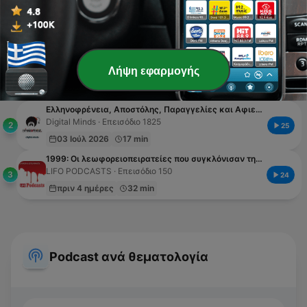
Δημοφιλή αυτή την εβδομάδα
H σκληρή αλήθεια για την Μαλβίνα (απόσπασμα και ανακοίνωση)
Λήψη εφαρμογής
LIFO PODCASTS, ΑΡΗΣ ΔΗΜΟΚΙΔΗΣ · Επεισόδιο 316
1
48
πριν 5 ημέρες
5 min
Ελληνοφρένεια, Αποστόλης, Παραγγελίες και Αφιερώσεις 3/7/2026
Digital Minds · Επεισόδιο 1825
2
25
03 Ιούλ 2026
17 min
1999: Οι λεωφορειοπειρατείες που συγκλόνισαν την Ελλάδα
LIFO PODCASTS · Επεισόδιο 150
3
24
πριν 4 ημέρες
32 min
Podcast ανά θεματολογία