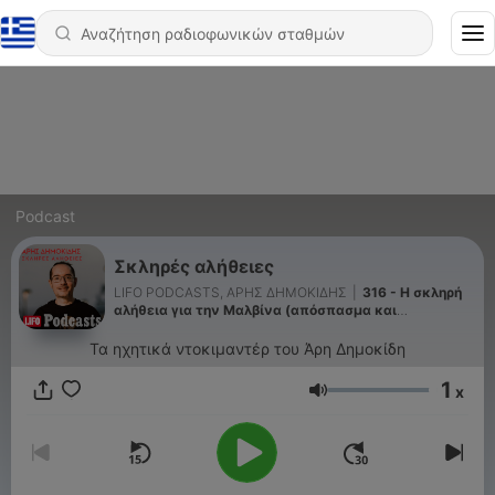
Podcast
Σκληρές αλήθειες
LIFO PODCASTS, ΑΡΗΣ ΔΗΜΟΚΙΔΗΣ
|
316 - H σκληρή
αλήθεια για την Μαλβίνα (απόσπασμα και
ανακοίνωση)
Τα ηχητικά ντοκιμαντέρ του Άρη Δημοκίδη
1
x
Ένταση