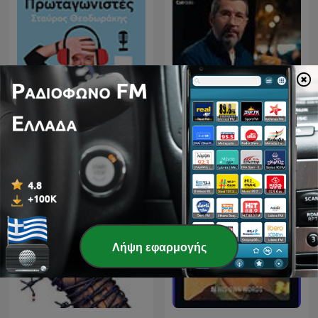
Πρωταγωνιστές με τον
Crims
Σταύρο Θεοδωράκη
Λήψη εφαρμογής