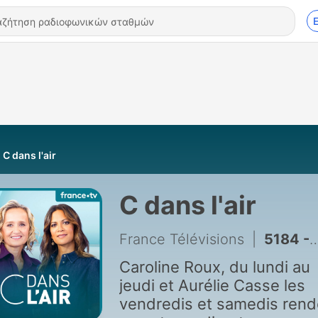
C dans l'air
C dans l'air
France Télévisions
|
5184 - [Rediffusion] Marina Carrère d’Encausse - Obésité: comment soigner la maladie?
Caroline Roux, du lundi au
jeudi et Aurélie Casse les
vendredis et samedis rend