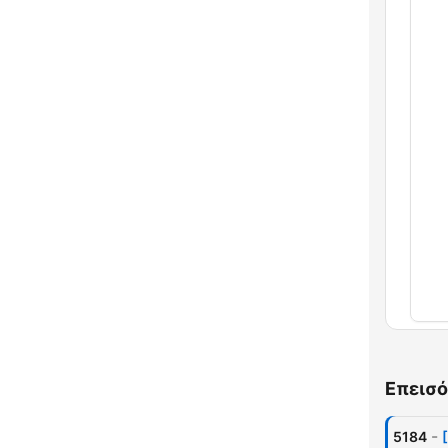
Κεφ
Επεισό
-
5184