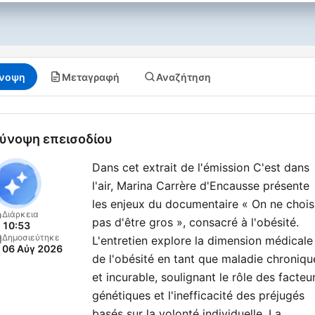
νοψη
Μεταγραφή
Αναζήτηση
ύνοψη επεισοδίου
Dans cet extrait de l'émission C'est dans
l'air, Marina Carrère d'Encausse présente
les enjeux du documentaire « On ne chois
Διάρκεια
pas d'être gros », consacré à l'obésité.
10:53
Δημοσιεύτηκε
L'entretien explore la dimension médicale
06 Αύγ 2026
de l'obésité en tant que maladie chroniqu
et incurable, soulignant le rôle des facteu
génétiques et l'inefficacité des préjugés
basés sur la volonté individuelle. La