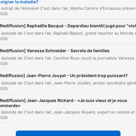
00:00:48
soigner la maladie?
manque de volonté
2026
Le rôle de la génétique et l'étude sur les jume
00:01:54
[Rediffusion] Raphaëlle Bacqué - Depardieu bientôt jugé pour "vio
Complications médicales liées à l'obésité
00:02:41
2026
Témoignage et impact des nouveaux
00:03:09
médicaments anti-obésité
[Rediffusion] Vanessa Schneider - Secrets de familles
Problématique du remboursement et inégalités
Dans cet épisode de C'est dans l'air, Caroline Roux reçoit la journaliste Vanessa Schneider pour discuter de son ouvrage Succession, tome 2. L'enquête explore les
00:04:52
sociales
2026
L'usage détourné des médicaments par les
Rediffusion] Jean-Pierre Jouyet - Un président trop puissant?
00:05:50
célébrités et la grossophobie
2026
La prise en charge médicale et le besoin de
00:06:58
formation
[Rediffusion] Jean-Jacques Richard - «Je suis vieux et je vous
emmerde»
L'importance des parcours pluridisciplinaires e
00:07:33
l'expérimentation en Bourgogne
2026
Le poids des réseaux sociaux et la lutte contre
00:09:03
harcèlement