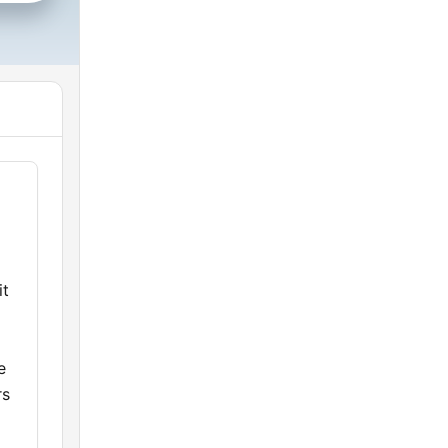
it
e
rs