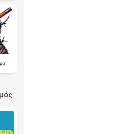
μα
σμός