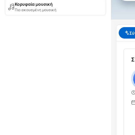
Κορυφαία μουσική
Πιο ακουσμένη μουσική
Σύ
Σ