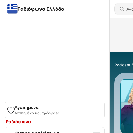
Ραδιόφωνο Ελλάδα
Podcast
Αγαπημένα
Αγαπημένα και πρόσφατα
Ραδιόφωνα
Κορυφαία ραδιόφωνα