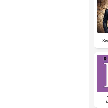
Χρ
Ρ
K