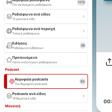
1173
Πιο ακουσμένα ραδιόφωνα
Ραδιόφωνα ανά είδος
15 μουσικά είδη
Ραδιόφωνα ανά περιοχή
Τοπικά ραδιόφωνα
Ειδήσεις
28
Ραδιόφωνα ειδήσεων
Προτεινόμενα
Λίστα καλύτερων ραδιοφώνων
Podcast
Κορυφαία podcasts
50
Πιο δημοφιλή podcasts
Podcasts ανά είδος
18 θεματικά είδη
00
Μουσική