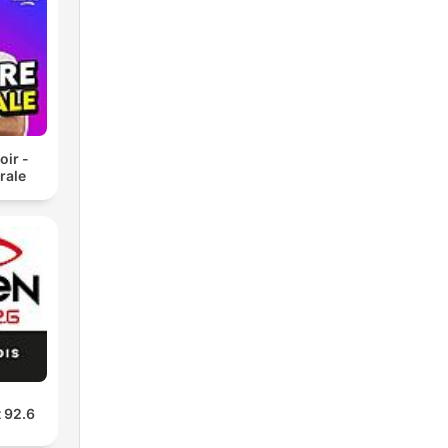
oir -
rale
s
ur
ur
t 92.6