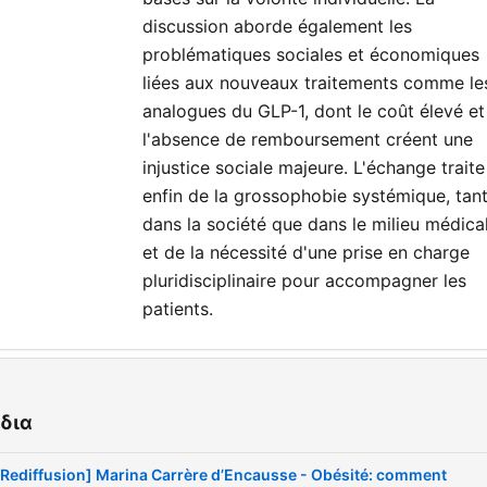
discussion aborde également les
problématiques sociales et économiques
liées aux nouveaux traitements comme le
analogues du GLP-1, dont le coût élevé et
l'absence de remboursement créent une
injustice sociale majeure. L'échange traite
enfin de la grossophobie systémique, tan
dans la société que dans le milieu médical
et de la nécessité d'une prise en charge
pluridisciplinaire pour accompagner les
patients.
άλαια
Présentation de Marina Carrère d'Encausse et
δια
00:00:00
annonce du documentaire
[Rediffusion] Marina Carrère d’Encausse - Obésité: comment
L'obésité : une maladie chronique et non un