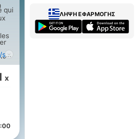
n
 qui
ΛΉΨΗ ΕΦΑΡΜΟΓΉΣ
ux
 les
er
/smartlink/p/500-
ux
1
x
:00