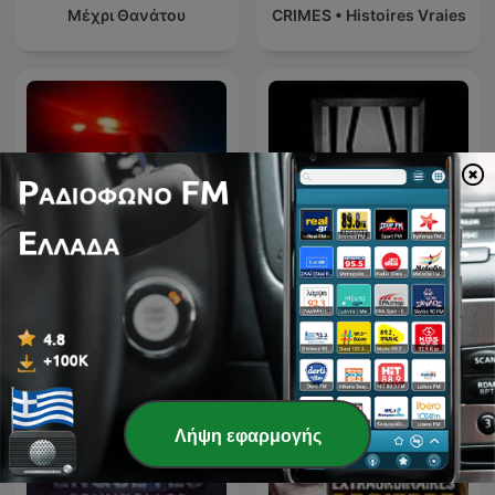
Μέχρι Θανάτου
CRIMES • Histoires Vraies
Ο Έλληνας
True Crime Documentary
«Πεταλούδας», με τον
Κώστα Γιαννακίδη
Λήψη εφαρμογής