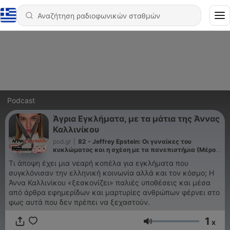
Podcast
Άγρια Εγκλήματα, με τα μάτια της Άννας
Καλλινίκου
pod.gr
|
82 - Jeffrey Epstein: Οι γυναίκες του
κυκλώματος και η σχέση με τα πανεπιστήμια (Μέρος
Γ)
Τι άποψη έχει μια νεαρή κοπέλα για εγκλήματα που
συγκλόνισαν την ελληνική κοινωνία αλλά και τον κόσμο; Η
Άννα Καλλινίκου «ξεσκονίζει» παλιές υποθέσεις και μέσα
από άρθρα εφημερίδων και μαρτυρίες ανθρώπων φέρνει στο
φως αυτά που δεν πρέπει να ξεχαστούν.
1
x
Ένταση