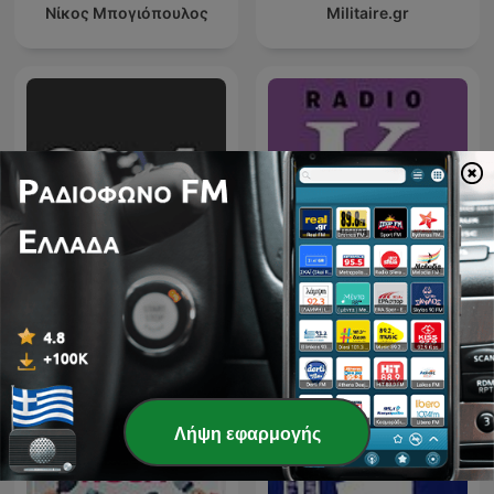
Νίκος Μπογιόπουλος
Militaire.gr
Ράδιο 98.4
Ράδιο «Κ» | Kathimerini
Λήψη εφαρμογής