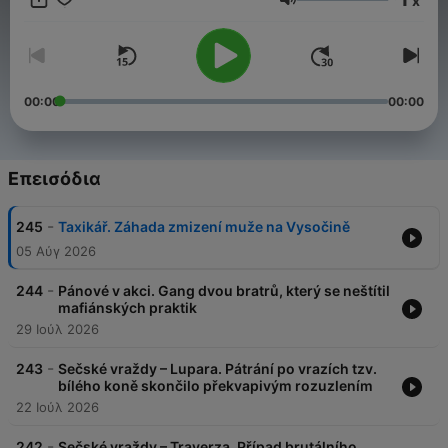
x
Ένταση
00:00
00:00
Επεισόδια
-
245
Taxikář. Záhada zmizení muže na Vysočině
05 Αύγ 2026
-
244
Pánové v akci. Gang dvou bratrů, který se neštítil
mafiánských praktik
29 Ιούλ 2026
-
243
Sečské vraždy – Lupara. Pátrání po vrazích tzv.
bílého koně skončilo překvapivým rozuzlením
22 Ιούλ 2026
-
242
Sečské vraždy – Traverza. Případ brutálního