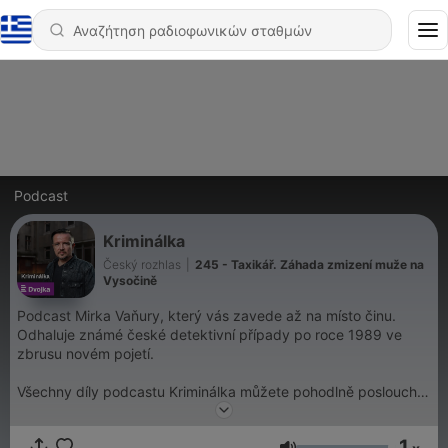
Podcast
Kriminálka
Český rozhlas
|
245 - Taxikář. Záhada zmizení muže na
Vysočině
Podcast Mirka Vaňury, který vás zavede až na místo činu.
Odhaluje známé české detektivní případy po roce 1989 ve
zbrusu novém pojetí.
Všechny díly podcastu Kriminálka můžete pohodlně poslouchat
v mobilní aplikaci mujRozhlas pro
Android
a
iOS
nebo na webu
mujRozhlas.cz
.
1