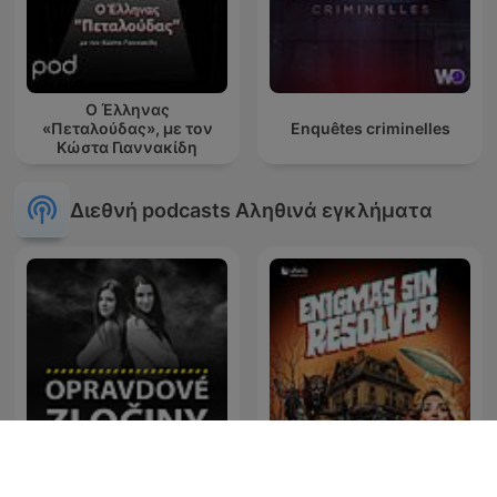
Ο Έλληνας
«Πεταλούδας», με τον
Enquêtes criminelles
Κώστα Γιαννακίδη
Διεθνή podcasts Αληθινά εγκλήματα
Opravdové zločiny
Enigmas sin resolver