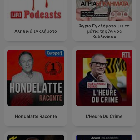
Άγρια Εγκλήματα, με τα
Αληθινά εγκλήματα
μάτια της Άννας
Καλλινίκου
Hondelatte Raconte
L'Heure Du Crime