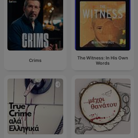
The Witness: In His Own
Crims
Words