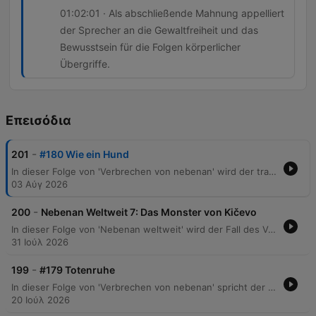
01:02:01 · Als abschließende Mahnung appelliert
der Sprecher an die Gewaltfreiheit und das
Bewusstsein für die Folgen körperlicher
Übergriffe.
Επεισόδια
-
201
#180 Wie ein Hund
In dieser Folge von 'Verbrechen von nebenan' wird der tragische Fall von Eugenio Botnari thematisiert, der nach einem gewaltsamen Übergriff durch einen Supermarktmitarbeiter in Berlin-Lichtenberg starb. Der Bericht beschreibt Eugenios schwieriges Leben als Migrant aus Moldau und die brutale Attacke im Edeka-Markt, bei der ein Filialleiter mit Quarzhandschuhen auf ihn einschlug. Die Episode beleuchtet zudem die systematische Gewalt des Filialleiters Arne Siegfried, der Ladendiebe attackierte und dies in WhatsApp-Chats verherrlichte. Es wird die rechtliche Aufarbeitung sowie die gesellschaftspolitische Debatte um die Benennung eines Platzes nach dem Opfer diskutiert, wobei auch die Schwierigkeiten bei der statistischen Erfassung politisch motivierter rechter Gewalt thematisiert werden.
03 Αύγ 2026
-
200
Nebenan Weltweit 7: Das Monster von Kičevo
In dieser Folge von 'Nebenan weltweit' wird der Fall des Verschwindens und Mordes an Mitra Simianoska in Nordmazedonien besprochen. Der Journalist Vlado Taneski spielt eine zentrale Rolle bei der Aufdeckung der Tat, nachdem die Polizei zunächst keine Hinweise auf ein Verbrechen fand. Die Ermittlungen enthüllen eine Eskalation einer Mordserie in Kitschevo, bei der auch weitere Frauen zum Opfer wurden. Schließlich entlarvt sich der Journalist Vlado Taneski selbst als das „Monster von Kitschewo“, nachdem DNA-Spuren ihn mit den Morden in Verbindung brachten. Die Folge behandelt zudem das mysteriöse Ende des Täters, der nach seiner Festnahme unter ungeklärten Umständen in seiner Gefängniszelle ertrunken wurde.
31 Ιούλ 2026
-
199
#179 Totenruhe
In dieser Folge von 'Verbrechen von nebenan' spricht der Host mit dem Bestatter Louis Bauer über die Arbeit hinter den Kulissen einer Beerdigung und die Entmystifizierung des Todes. Die Erzählung führt durch erschütternde Kriminalfälle, beginnend mit dem Verschwinden des elfjährigen Renate Böhm im Jahr 1965 in Görlitz, dessen Ermittlungen auf einen nekrophilen Täter lenkten. Zudem beleuchtet die Episode den grausamen Leichenraub in Buttenheim aus dem Jahr 1999, bei dem eine 14-Jährige entweiht wurde. Die Diskussion vertieft sich in die rechtliche Problematik, Verstorbene als 'Sache' zu behandeln, sowie in die psychologischen Auswirkungen dieser Verbrechen auf Hinterbliebene und Bestatter.
20 Ιούλ 2026