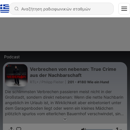
Podcast
Verbrechen von nebenan: True Crime
aus der Nachbarschaft
RTL+ / Philipp Fleiter
|
201 - #180 Wie ein Hund
Die schlimmsten Verbrechen passieren meist nicht in der
Großstadt, sondern direkt nebenan: Wenn die nette Nachbarin
angeblich im Urlaub ist, in Wirklichkeit aber einbetoniert unter
dem Garagenboden liegt oder wenn ein kleines Mädchen
plötzlich spurlos vom elterlichen Bauernhof verschwindet, sind
das Fälle die man nie vergisst. Der Radiojournalist Philipp
Fleiter spricht mit verschiedenen Gästen im Interview über die
1