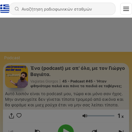
Podcast
Ένα (podcast) με απ' όλα, με τον Γιώργο
Βαγιάτα.
Vagiatas Giorgos
|
45 - Podcast #45 - 'Ηταν
φθηνότερα παλιά και πάνε τα παιδιά σε ταβέρνες;
Αυτό λοιπόν είναι το podcast μου, τώρα και μόνο σαν ήχος.
Μην ανησυχείτε δεν γίνεται τίποτα τρομερό από εικόνα και
θα φοράμε και μιεχ ρούχα έτσι να μην σας λείπει τίποτα.
1
x
Ένταση