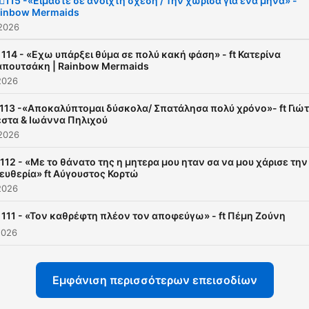
🏻‍♀️115 -«Είμαστε σε ανοιχτή σχέση / Την χώρισα για ένα μήνα» -
inbow Mermaids
 2026
 114 - «Εχω υπάρξει θύμα σε πολύ κακή φάση» - ft Κατερίνα
πουτσάκη | Rainbow Mermaids
2026
113 -«Αποκαλύπτομαι δύσκολα/ Σπατάλησα πολύ χρόνο»- ft Γιώ
στα & Ιωάννα Πηλιχού
 2026
 112 - «Με το θάνατο της η μητερα μου ηταν σα να μου χάρισε την
ευθερία» ft Αύγουστος Κορτώ
2026
 111 - «Τον καθρέφτη πλέον τον αποφεύγω» - ft Πέμη Ζούνη
2026
Εμφάνιση περισσότερων επεισοδίων