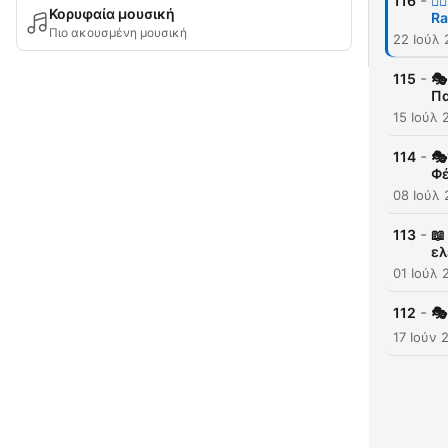
-
116
🧜
Κορυφαία μουσική
Ra
Πιο ακουσμένη μουσική
22 Ιούλ
-
115
🎭
Πα
15 Ιούλ 
-
114
🎭
Φέ
08 Ιούλ
-
113
📖
ελ
01 Ιούλ 
-
112
🎭
17 Ιούν 