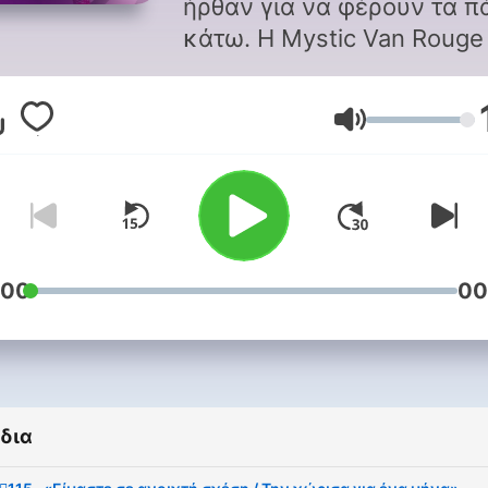
ήρθαν για να φέρουν τα 
κάτω. Η Μystic Van Rouge και
η Katina Bella ενώνουν τις
γοργονοουρες τους σε έν
Ένταση
podcast που θα σε δροσίσε
Παρέα τους υπέροχοι
καλεσμένοι που ανοίγουν 
ψυχή τους σε εξομολογησ
που ούτε θα το περιμένεις
Γέλιο, παιχνίδι και πάνω 
:00
00
όλα ένα πολύχρωμο μήνυ
σε περιμένει σε κάθε
επεισόδιο! Ακολούθησε μας,
για το πιο σπαρταριστό…
δια
podcast!