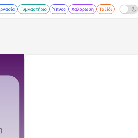
Εργασία
Γυμναστήριο
Ύπνος
Χαλάρωση
Ταξίδι
️