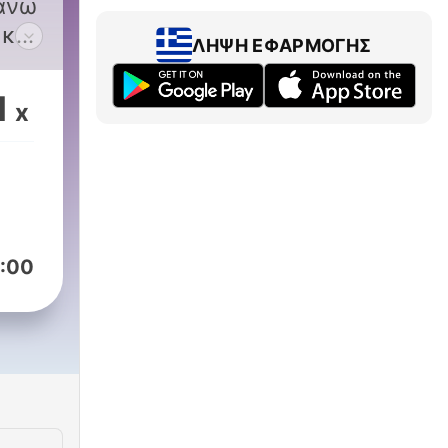
πάνω
ΛΉΨΗ ΕΦΑΡΜΟΓΉΣ
α
1
x
ι!
την
εις
.
από
:00
μα