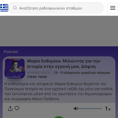
Podcast
Μαρία Ευθυμίου: Μιλώντας για την
Ιστορία στην εγγονή μου, Δάφνη
ATHENS VOICE
|
13 - Ο ελληνικός εμφύλιος πόλεμος
(1946-1949)
Η καθηγήτρια και ιστορικός Μαρία Ευθυμίου διηγείται την
Παγκόσμια Ιστορία σε ένα ηχητικό ταξίδι όχι μόνο για παιδιά,
που ξετυλίγεται μέσα από τις ερωτήσεις του δημοσιογράφου
και συγγραφέα Μάκη Πρόβατα.
1
x
Ένταση