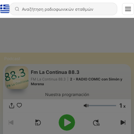
Podcast
Fm La Continua 88.3
FM La Continua 88.3
|
2 - RADIO COMIC con Simón y
Morena
Nuestra programación
1
x
Ένταση