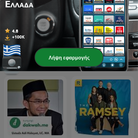
Ένα καπνιστήρι δρόμος
Ideas para Vivir Mejor
Λήψη εφαρμογής
Διεθνή podcasts Εκπαίδευση