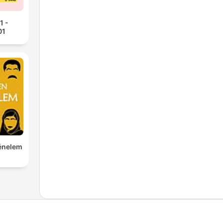
1 -
01
ténelem