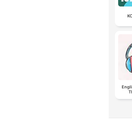
KO
Engl
T