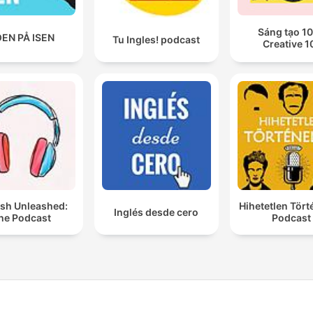
Sáng tạo 10
EN PÅ ISEN
Tu Ingles! podcast
Creative 1
ish Unleashed:
Hihetetlen Tör
Inglés desde cero
he Podcast
Podcast