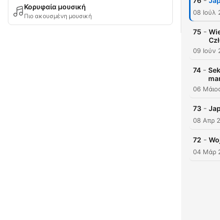
-
76
Jap
Κορυφαία μουσική
08 Ιούλ
Πιο ακουσμένη μουσική
-
75
Wie
Czł
09 Ιούν
-
74
Sek
man
06 Μάιο
-
73
Jap
08 Απρ 
-
72
Woj
04 Μάρ 