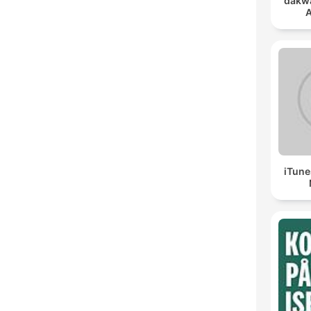
dakwa
A
iTune