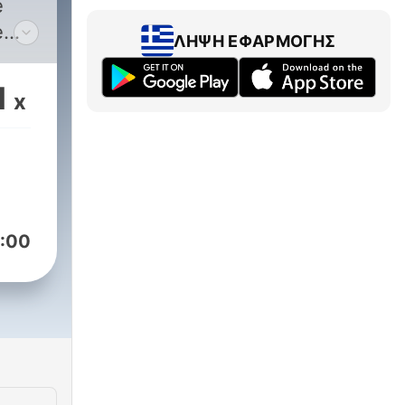
e
e
ΛΉΨΗ ΕΦΑΡΜΟΓΉΣ
m
e
1
x
 o
hać.
ania
:00