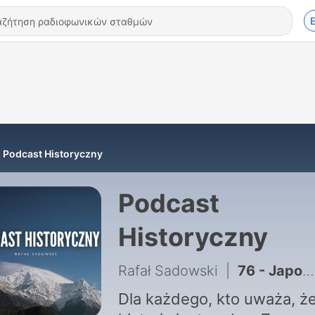
Podcast Historyczny
Podcast
Historyczny
Rafał Sadowski
|
76 - Japonia: Od Imperium, przez Pearl Harbor do Neonów Tokio!
Dla każdego, kto uważa, ż