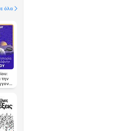
τε όλα
ίου:
 την
εγγονή
νη