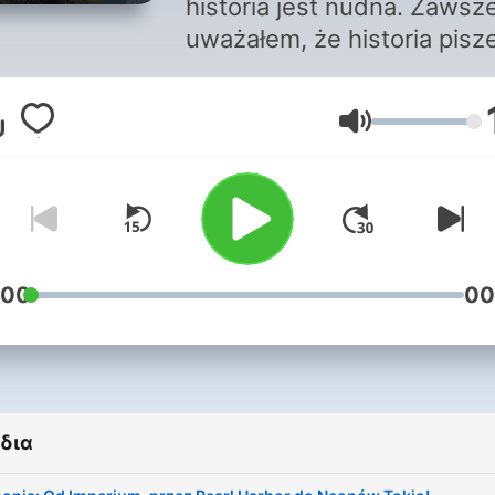
historia jest nudna. Zawsz
uważałem, że historia pisz
najlepsze scenariusze - ty
podcastem udowadniam, ż
Ένταση
tak właśnie jest. W każdym
epizodzie wybieram temat,
którym sam chciałbym słuc
Nie praktykuję dłużyzn,
zalewania datami, recytow
życiorysów.
:00
00
δια