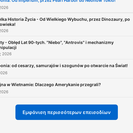
onia: Od Imperium, przez Pearl Harbor do Neonów Tokio!
 2026
lka Historia Życia - Od Wielkiego Wybuchu, przez Dinozaury, po
owieka!
 2026
ty - Obłęd Lat 90-tych. "Niebo", "Antrovis" i mechanizmy
ipulacji
ς 2026
onia: od cesarzy, samurajów i szogunów po otwarcie na Świat!
2026
na w Wietnamie: Dlaczego Amerykanie przegrali?
2026
Εμφάνιση περισσότερων επεισοδίων