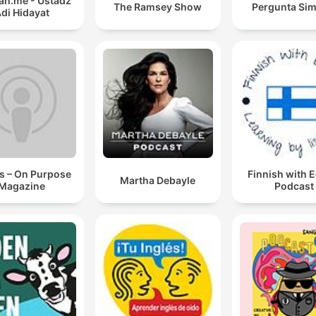
h.me - Ustadz
The Ramsey Show
Pergunta Sim
di Hidayat
s – On Purpose
Finnish with 
Martha Debayle
Magazine
Podcast