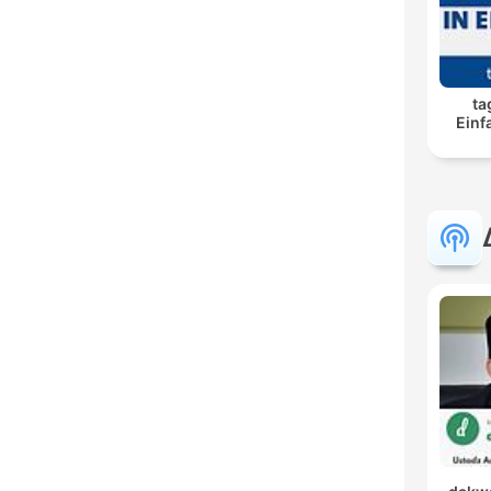
ta
Einf