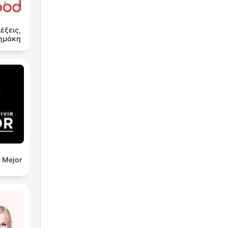
λέξεις,
Δημάκη
r Mejor