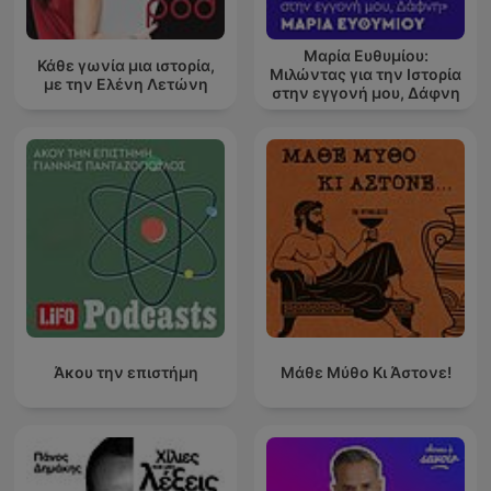
Μαρία Ευθυμίου:
Κάθε γωνία μια ιστορία,
Μιλώντας για την Ιστορία
με την Ελένη Λετώνη
στην εγγονή μου, Δάφνη
Άκου την επιστήμη
Μάθε Μύθο Κι Άστονε!