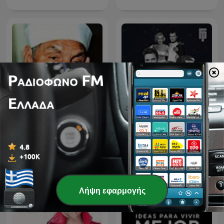
الشيخ الشعراوي
Životy slavných
Λήψη εφαρμογής