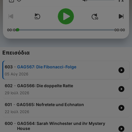
x
erfahren? Hier findest du alle Infos & Rabatte:
Ένταση
https://linktr.ee/GeschichtenausderGeschichte Du möchtest
Werbung in diesem Podcast schalten? Dann erfahre hier mehr
über die Werbemöglichkeiten bei Seven.One Audio:
https://www.seven.one/portfolio/sevenone-audio
00:00
00:00
Επεισόδια
-
603
GAG567: Die Fibonacci-Folge
05 Αύγ 2026
-
602
GAG566: Die doppelte Ratte
29 Ιούλ 2026
-
601
GAG565: Nofretete und Echnaton
22 Ιούλ 2026
-
600
GAG564: Sarah Winchester und ihr Mystery
House