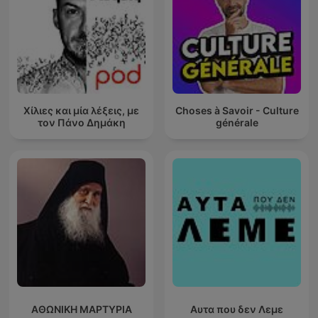
Χίλιες και μία λέξεις, με
Choses à Savoir - Culture
τον Πάνο Δημάκη
générale
ΑΘΩΝΙΚΗ ΜΑΡΤΥΡΙΑ
Αυτα που δεν Λεμε