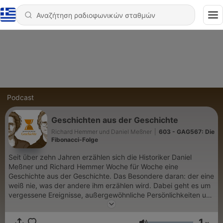
Podcast
Geschichten aus der Geschichte
Richard Hemmer und Daniel Meßner
|
603 - GAG567: Die
Fibonacci-Folge
Seit über zehn Jahren erzählen sich die Historiker Daniel
Meßner und Richard Hemmer Woche für Woche eine
Geschichte aus der Geschichte. Das Besondere daran: der eine
weiß nie, was der andere ihm erzählen wird. Dabei geht es um
vergessene Ereignisse, außergewöhnliche Persönlichkeiten und
überraschende Zusammenhänge der Geschichte aus allen
Epochen. Du möchtest mehr über unsere Werbepartner
1