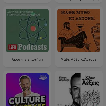
Άκου την επιστήμη
Μάθε Μύθο Κι Άστονε!