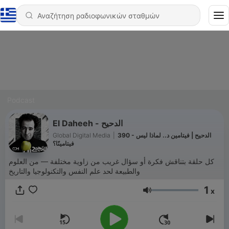
Podcast
El Daheeh - الدحيح
Global Digital Media
|
390 - الدحيح | فيتامين د.. لماذا ليس
فيتامينًا؟
كل حلقة بتناقش فكرة أو سؤال غريب من زاوية مختلفة — من العلوم
والطبيعة لحد علم النفس والتكنولوجيا والتاريخ
1
x
Ένταση