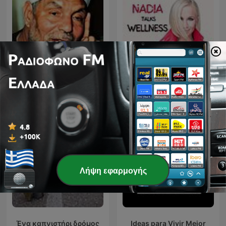
الشيخ الشعراوي
Nadia Talks Wellness
Λήψη εφαρμογής
Ένα καπνιστήρι δρόμος
Ideas para Vivir Mejor