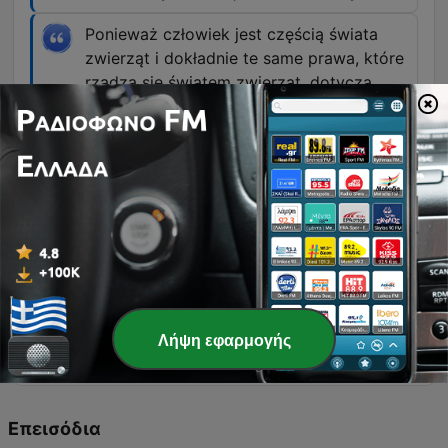
Ponieważ człowiek jest częścią świata
zwierząt i dokładnie te same prawa, które
rządzą się światem zwierząt, dotyczą
również człowieka.
00:21:37 · Odpowiedź na pytanie o możliwość
dalszej ewolucji gatunku ludzkiego.
Rzeczywiście, gdybyśmy chcieli dodać
skorupę żółwia do myszy, to by było
dosyć skomplikowane, bo to jest cała
rearanżacja całej architektury ciała.
00:36:49 · Wyjaśnienie trudności w łączeniu
cech anatomicznych pochodzących z zupełnie
Λήψη εφαρμογής
różnych gatunków.
Επεισόδια