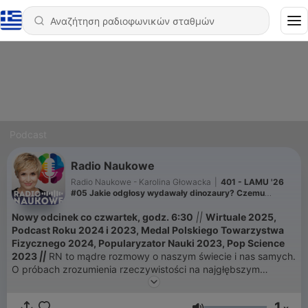
Podcast
Radio Naukowe
Radio Naukowe - Karolina Głowacka
|
401 - LAMU '26
#05 Jakie odgłosy wydawały dinozaury? Czemu
człowiek ma pięć palców?
Nowy odcinek co czwartek, godz. 6:30
||
Wirtuale 2025,
Podcast Roku 2024 i 2023, Medal Polskiego Towarzystwa
Fizycznego 2024, Popularyzator Nauki 2023, Pop Science
2023
||
RN to mądre rozmowy o naszym świecie i nas samych.
O próbach zrozumienia rzeczywistości na najgłębszym
poziomie. Rozmawiam z naukowcami i naukowczyniami, którzy
- fenomenalnie! - opowiadają o swoich badaniach i
1