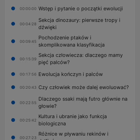
Wstęp i pytanie o początki ewolucji
00:00:00
Sekcja dinozaury: pierwsze tropy i
00:04:28
dźwięki
Pochodzenie ptaków i
00:09:45
skomplikowana klasyfikacja
Sekcja człowiecza: dlaczego mamy
00:15:39
pięć palców?
Ewolucja kończyn i palców
00:17:56
Czy człowiek może dalej ewoluować?
00:20:43
Dlaczego ssaki mają futro głównie na
00:22:55
głowie?
Kultura i ubranie jako funkcja
00:25:42
biologiczna
Różnice w pływaniu rekinów i
00:27:23