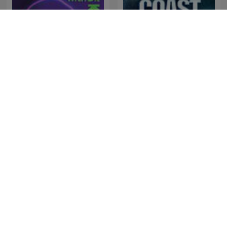
The Best of Coast to Coast
Dr Karl Podcast
AM
Oigamos la Respuesta-
性平真心話