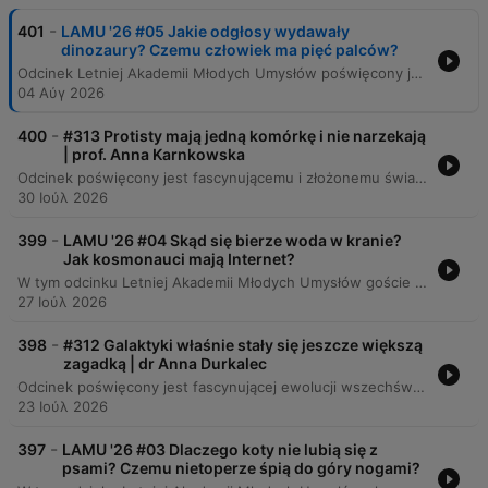
-
401
LAMU '26 #05 Jakie odgłosy wydawały
dinozaury? Czemu człowiek ma pięć palców?
Odcinek Letniej Akademii Młodych Umysłów poświęcony jest zagadnieniom ewolucji, dinozaurów oraz budowy ciała człowieka. Eksperci wyjaśniają procesy powstawania życia, mechanizmy adaptacji organizmów oraz fascynujące aspekty biologiczne, takie jak pochodzenie ptaków czy liczba palców u kręgowców. Rozmowa obejmuje także szeroki zakres tematów ewolucyjnych, od mechanizmów redukcji palców u zwierząt i pochodzenia kończyn, przez adaptacje ludzkiego ciała do ciepłego klimatu, aż po różnice w budowie rekinów i delfinów. Eksperci omawiają również możliwości i ograniczenia inżynierii genetycznej w kontekście tworzenia nowych cech oraz wpływ cywilizacji na ewolucję człowieka.
04 Αύγ 2026
-
400
#313 Protisty mają jedną komórkę i nie narzekają
| prof. Anna Karnkowska
Odcinek poświęcony jest fascynującemu i złożonemu światu protistów, analizując ich różnorodność – od pasożytniczych ameb wpływających na zachowanie gospodarzy, po organizmy modelowe o niezwykłych zdolnościach adaptacyjnych. Rozmówcy omawiają ewolucję systematyki biologicznej, która odchodzi od tradycyjnych królestw na rzecz supergrup, oraz znaczenie procesów takich jak endosymbioza i kleptoplastia w kształtowaniu eukariotów. Podczas rozmowy poruszane są kwestie nowoczesnej genomiki, która podważa przekonanie o prostocie organizmów jednokomórkowych. Eksperci przybliżają mechanizmy życia mikroorganizmów, rolę fitoplanktonu w ekosystemach oraz wyzwania związane z badaniem i hodowlą tych niezwykłych istot w warunkach laboratoryjnych.
30 Ιούλ 2026
-
399
LAMU '26 #04 Skąd się bierze woda w kranie?
Jak kosmonauci mają Internet?
W tym odcinku Letniej Akademii Młodych Umysłów goście odpowiadają na pytania dzieci dotyczące technologii, kosmosu i historii. Rozmowy obejmują tematy takie jak budowa cyberprzestrzeni, komunikacja z Marsa oraz ewolucyjny wpływ gotowania na organizm człowieka. Eksperci poruszają również kwestie ekologiczne i technologiczne, wyjaśniając procesy uzdatniania wody w poznańskim Akwanecie oraz złożoność produkcji plastiku. Dyskusja obejmuje także wyzwania związane z recyklingiem, rolę tworzyw sztucznych w medycynie oraz znaczenie opakowań wielorazowych dla ochrony środowiska.
27 Ιούλ 2026
-
398
#312 Galaktyki właśnie stały się jeszcze większą
zagadką | dr Anna Durkalec
Odcinek poświęcony jest fascynującej ewolucji wszechświata, od gęstej plazmy po złożone struktury galaktyczne. Rozmówcy analizują różnorodność galaktyk, procesy ich zderzeń oraz rolę ciemnej materii i energii w kształtowaniu kosmosu, przyglądając się jednocześnie strukturze Drogi Mlecznej. Program omawia przełomowe znaczenie nowoczesnych technologii, takich jak teleskop Jamesa Webba, który dostarcza danych podważających dotychczasowe modele kosmologiczne. Eksperci poruszają tematy odkryć Edwina Hubble'a, zagadki „małych czerwonych kropek” oraz nadchodzących rewolucji w astronomii dzięki nowym obserwatoriom.
23 Ιούλ 2026
-
397
LAMU '26 #03 Dlaczego koty nie lubią się z
psami? Czemu nietoperze śpią do góry nogami?