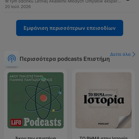
W tym odcinku Letniej Akademii Młodych Umysłów eksperci odpowiadają na fascynujące pytania dotyczące świata zwierząt. Rozważamy mechanizmy zachowań domowych pupili, takie jak wycie psów czy relacje między kotami a psami, oraz badamy biologiczne zależności między wielkością organizmu a długością życia. Program przybliża również tajemnice innych gatunków – od mechanizmu widzenia u kotów i ochrony jeży, przez funkcjonowanie nietoperzy i ryb, aż po inteligencję delfinów. Na koniec dr Mikołaj Kaczmarski analizuje biologiczną możliwość istnienia smoków, rozważając ograniczenia fizyczne latających stworzeń oraz kulturowe postrzeganie tych legendarnych istot.
20 Ιούλ 2026
Εμφάνιση περισσότερων επεισοδίων
Δείτε όλα
Περισσότερα podcasts Επιστήμη
Άκου την επιστήμη
ΤΟ ΒΗΜΑ στην Ιστορία