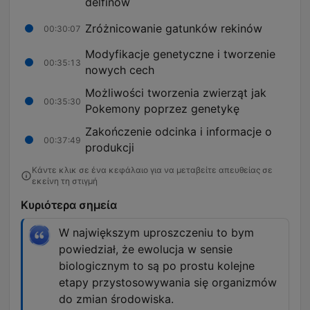
delfinów
Zróżnicowanie gatunków rekinów
00:30:07
Modyfikacje genetyczne i tworzenie
00:35:13
nowych cech
Możliwości tworzenia zwierząt jak
00:35:30
Pokemony poprzez genetykę
Zakończenie odcinka i informacje o
00:37:49
produkcji
Κάντε κλικ σε ένα κεφάλαιο για να μεταβείτε απευθείας σε
εκείνη τη στιγμή
Κυριότερα σημεία
W największym uproszczeniu to bym
powiedział, że ewolucja w sensie
biologicznym to są po prostu kolejne
etapy przystosowywania się organizmów
do zmian środowiska.