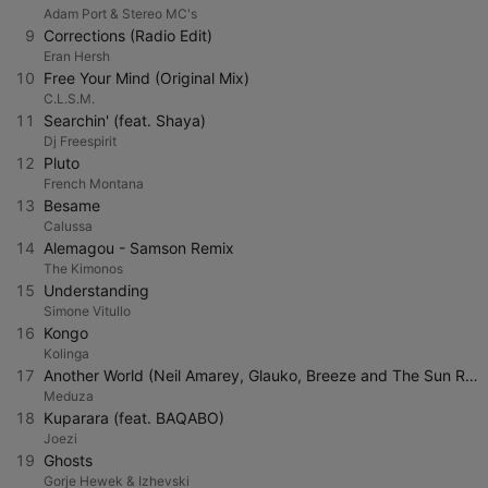
Adam Port & Stereo MC's
9
Corrections (Radio Edit)
Eran Hersh
10
Free Your Mind (Original Mix)
C.L.S.M.
11
Searchin' (feat. Shaya)
Dj Freespirit
12
Pluto
French Montana
13
Besame
Calussa
14
Alemagou - Samson Remix
The Kimonos
15
Understanding
Simone Vitullo
16
Kongo
Kolinga
17
Another World (Neil Amarey, Glauko, Breeze and The Sun Remix)
Meduza
18
Kuparara (feat. BAQABO)
Joezi
19
Ghosts
Gorje Hewek & Izhevski