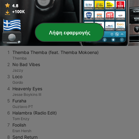
Σελίδα
2
από
4
<
2
3
4
>
Λήψη εφαρμογής
ΚΟΡΥΦΑΊΑ ΤΡΑΓΟΎΔΙΑ
1
Themba Themba (feat. Themba Mokoena)
Themba
2
No Bad Vibes
Jazzy
3
Loco
Gordo
4
Heavenly Eyes
Jesse Boykins III
5
Furaha
Guztavo PT
6
Halambra (Radio Edit)
Tom Enzy
7
Foolish
Eran Hersh
8
Send Return