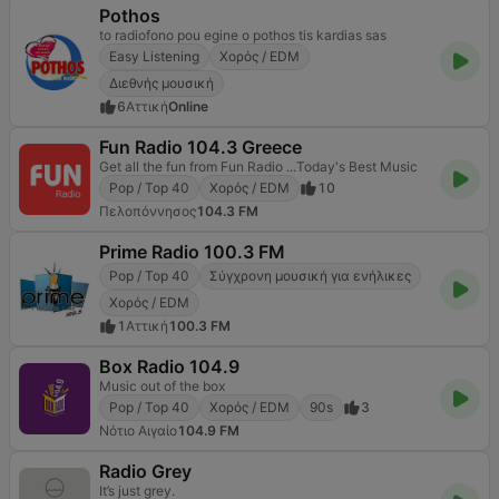
Pothos
to radiofono pou egine o pothos tis kardias sas
Easy Listening
Χορός / EDM
Διεθνής μουσική
6
Αττική
Online
Fun Radio 104.3 Greece
Get all the fun from Fun Radio ...Today's Best Music
Pop / Top 40
Χορός / EDM
10
Πελοπόννησος
104.3 FM
Prime Radio 100.3 FM
Pop / Top 40
Σύγχρονη μουσική για ενήλικες
Χορός / EDM
1
Αττική
100.3 FM
Box Radio 104.9
Music out of the box
Pop / Top 40
Χορός / EDM
90s
3
Νότιο Αιγαίο
104.9 FM
Radio Grey
It’s just grey.