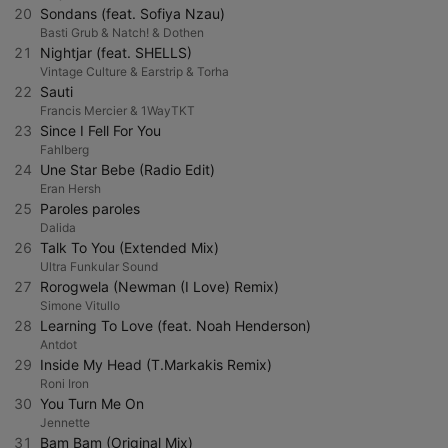
20
Sondans (feat. Sofiya Nzau)
Basti Grub & Natch! & Dothen
21
Nightjar (feat. SHELLS)
Vintage Culture & Earstrip & Torha
22
Sauti
Francis Mercier & 1WayTKT
23
Since I Fell For You
Fahlberg
24
Une Star Bebe (Radio Edit)
Eran Hersh
25
Paroles paroles
Dalida
26
Talk To You (Extended Mix)
Ultra Funkular Sound
27
Rorogwela (Newman (I Love) Remix)
Simone Vitullo
28
Learning To Love (feat. Noah Henderson)
Antdot
29
Inside My Head (T.Markakis Remix)
Roni Iron
30
You Turn Me On
Jennette
31
Bam Bam (Original Mix)