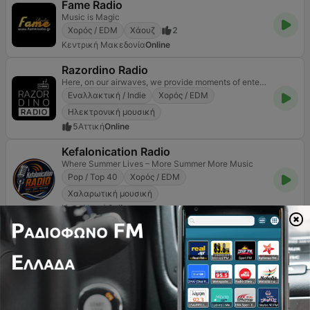
Fame Radio
Music is Magic
Χορός / EDM
Χάουζ
2
Κεντρική Μακεδονία
Online
Razordino Radio
Here, on our airwaves, we provide moments of entertainment and great of electronic music.
Εναλλακτική / Indie
Χορός / EDM
Ηλεκτρονική μουσική
5
Αττική
Online
Kefalonication Radio
Where Summer Lives – More Summer More Music
Pop / Top 40
Χορός / EDM
Χαλαρωτική μουσική
Ιόνια Νησιά
Online
StarFM
The Hits now!
Pop / Top 40
Σύγχρονη μουσική για ενήλικες
Χορός / EDM