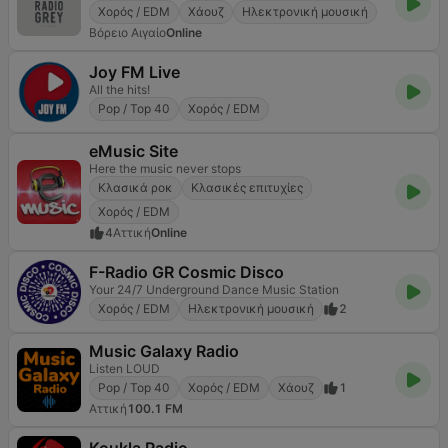
Χορός / EDM
Χάουζ
Ηλεκτρονική μουσική
Βόρειο Αιγαίο
Online
Joy FM Live
All the hits!
Pop / Top 40
Χορός / EDM
eMusic Site
Here the music never stops
Κλασικά ροκ
Κλασικές επιτυχίες
Χορός / EDM
4
Αττική
Online
F-Radio GR Cosmic Disco
Your 24/7 Underground Dance Music Station
Χορός / EDM
Ηλεκτρονική μουσική
2
Music Galaxy Radio
Listen LOUD
Pop / Top 40
Χορός / EDM
Χάουζ
1
Αττική
100.1 FM