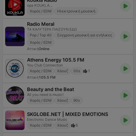
Koukla Radio
opa KOUKLA...
Χορός / EDM
Ηλεκτρονική μουσική
Radio Meral
ΤΑ ΚΑΛΥΤΕΡΑ ΠΑΙΖΟΥΝ ΕΔΩ
Pop / Top 40
Σύγχρονη μουσική για ενήλικες
Χορός / EDM
Αττική
Online
Athens Energy 105.5 FM
You Club Connection
Χορός / EDM
Χάουζ
00s
1
Αττική
105.5 FM
Beauty and the Beat
All you need is music!
Χορός / EDM
Χάουζ
90s
SKGLOBE.NET | MIXED EMOTIONS
Electronic Dance Music
Χορός / EDM
Χάουζ
5