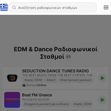
EDM & Dance Ραδιοφωνικοί
Σταθμοί
63
SEDUCTION DANCE TUNES RADIO
THE BEST MUSIC FROM THE BEST STATION .THE BEST STATION WITH THE BEST MUSIC
Χορός / EDM
Χάουζ
Ηλεκτρονική μουσική
2
Αττική
Online
Beat FM Greece
Ακούγεται Δυνατά!
Σύγχρονη μουσική για ενήλικες
Χορός / EDM