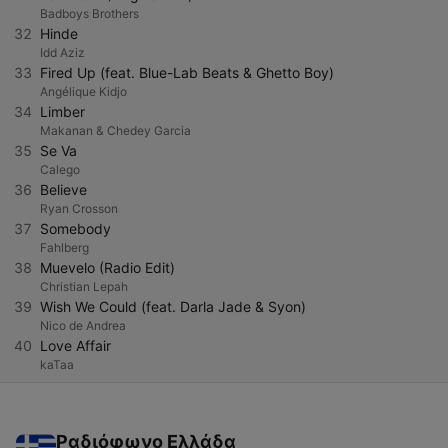
Badboys Brothers
32
Hinde
Idd Aziz
33
Fired Up (feat. Blue-Lab Beats & Ghetto Boy)
Angélique Kidjo
34
Limber
Makanan & Chedey Garcia
35
Se Va
Calego
36
Believe
Ryan Crosson
37
Somebody
Fahlberg
38
Muevelo (Radio Edit)
Christian Lepah
39
Wish We Could (feat. Darla Jade & Syon)
Nico de Andrea
40
Love Affair
kaTaa
Ραδιόφωνο Ελλάδα