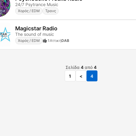
24/7 Psytrance Music
Χορός / EDM
Τρανς
Magicstar Radio
The sound of music
Χορός / EDM
1
Αττική
DAB
Σελίδα
4
από
4
1
<
4