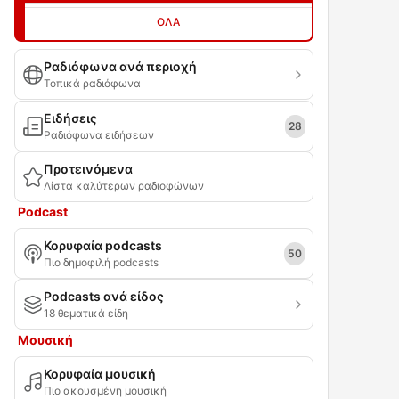
ΌΛΑ
Ραδιόφωνα ανά περιοχή
Τοπικά ραδιόφωνα
Ειδήσεις
28
Ραδιόφωνα ειδήσεων
Προτεινόμενα
Λίστα καλύτερων ραδιοφώνων
Podcast
Κορυφαία podcasts
50
Πιο δημοφιλή podcasts
Podcasts ανά είδος
18 θεματικά είδη
Μουσική
Κορυφαία μουσική
Πιο ακουσμένη μουσική