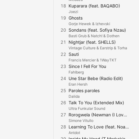
18
Kuparara (feat. BAQABO)
Joezi
19
Ghosts
Gorje Hewek & Izhevski
20
Sondans (feat. Sofiya Nzau)
Basti Grub & Natch! & Dothen
21
Nightjar (feat. SHELLS)
Vintage Culture & Earstrip & Torha
22
Sauti
Francis Mercier & 1WayTKT
23
Since I Fell For You
Fahlberg
24
Une Star Bebe (Radio Edit)
Eran Hersh
25
Paroles paroles
Dalida
26
Talk To You (Extended Mix)
Ultra Funkular Sound
27
Rorogwela (Newman (I Love) Remix)
Simone Vitullo
28
Learning To Love (feat. Noah Henderson)
Antdot
29
Inside My Head (T.Markakis Remix)