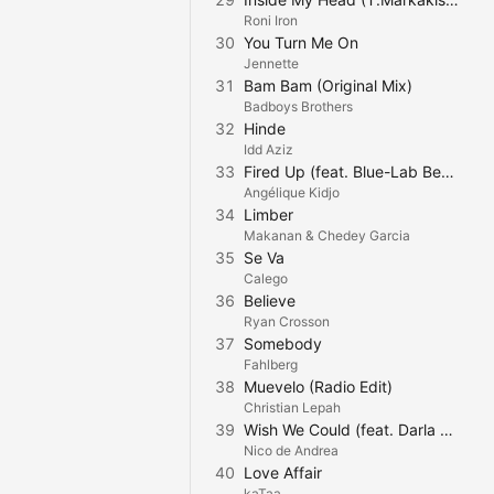
Roni Iron
30
You Turn Me On
Jennette
31
Bam Bam (Original Mix)
Badboys Brothers
32
Hinde
Idd Aziz
33
Fired Up (feat. Blue-Lab Beats & Ghetto Boy)
Angélique Kidjo
34
Limber
Makanan & Chedey Garcia
35
Se Va
Calego
36
Believe
Ryan Crosson
37
Somebody
Fahlberg
38
Muevelo (Radio Edit)
Christian Lepah
39
Wish We Could (feat. Darla Jade & Syon)
Nico de Andrea
40
Love Affair
kaTaa