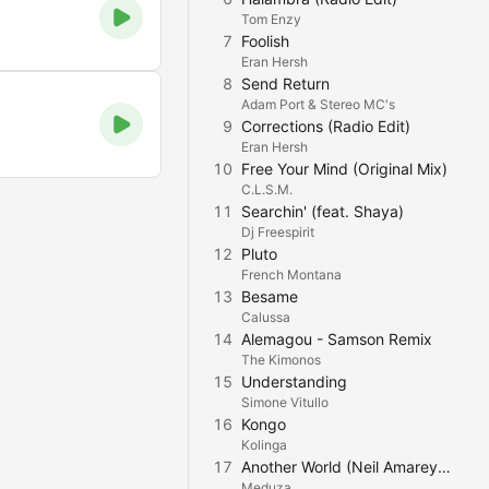
Tom Enzy
7
Foolish
Eran Hersh
8
Send Return
Adam Port & Stereo MC's
9
Corrections (Radio Edit)
Eran Hersh
10
Free Your Mind (Original Mix)
C.L.S.M.
11
Searchin' (feat. Shaya)
Dj Freespirit
12
Pluto
French Montana
13
Besame
Calussa
14
Alemagou - Samson Remix
The Kimonos
15
Understanding
Simone Vitullo
16
Kongo
Kolinga
17
Another World (Neil Amarey, Glauko, Breeze and The Sun Remix)
Meduza