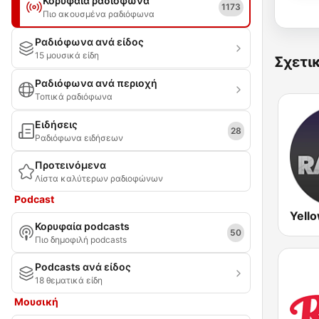
Κορυφαία ραδιόφωνα
1173
Πιο ακουσμένα ραδιόφωνα
Ραδιόφωνα ανά είδος
15 μουσικά είδη
Σχετι
Ραδιόφωνα ανά περιοχή
Τοπικά ραδιόφωνα
Ειδήσεις
28
Ραδιόφωνα ειδήσεων
Προτεινόμενα
Λίστα καλύτερων ραδιοφώνων
Podcast
Yell
Κορυφαία podcasts
50
Πιο δημοφιλή podcasts
Podcasts ανά είδος
18 θεματικά είδη
Μουσική