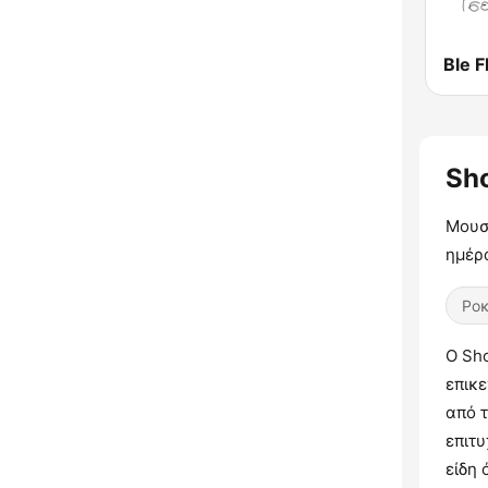
Ble 
Sh
Μουσι
ημέρ
Ρο
Ο Sho
επικ
από τ
επιτυ
είδη 