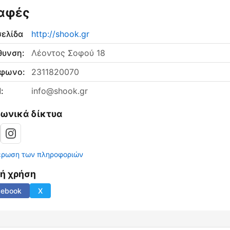
αφές
σελίδα
http://shook.gr
θυνση:
Λέοντος Σοφού 18
έφωνο:
2311820070
:
info@shook.gr
νωνικά δίκτυα
έρωση των πληροφοριών
νή χρήση
cebook
X