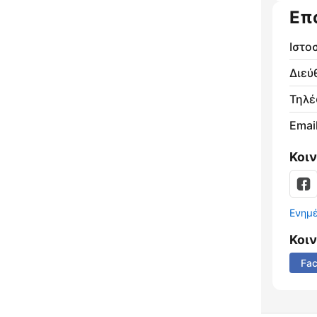
Επ
Ιστο
Διεύ
Τηλ
Email
Κοι
Ενημ
Κοι
Fa