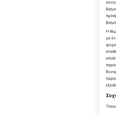
συνε
διαμ
πρόσβ
βιομ
Η θεμ
με έ
ψυχα
σταθε
επιλ
παρα
δυναμ
παρα
εξειδ
Συχν
Thess