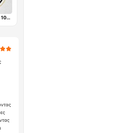
City of Primo 106.1 FM
ς
οντας
νες
οντας
ι