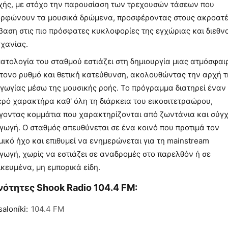
χής, με στόχο την παρουσίαση των τρεχουσών τάσεων που
ορφώνουν τα μουσικά δρώμενα, προσφέροντας στους ακροατ
αση στις πιο πρόσφατες κυκλοφορίες της εγχώριας και διεθν
ηχανίας.
ατολογία του σταθμού εστιάζει στη δημιουργία μιας ατμόσφαι
ντονο ρυθμό και θετική κατεύθυνση, ακολουθώντας την αρχή τ
γωγίας μέσω της μουσικής ροής. Το πρόγραμμα διατηρεί έναν
ρό χαρακτήρα καθ' όλη τη διάρκεια του εικοσιτετραώρου,
έγοντας κομμάτια που χαρακτηρίζονται από ζωντάνια και σύγ
γωγή. Ο σταθμός απευθύνεται σε ένα κοινό που προτιμά τον
ικό ήχο και επιθυμεί να ενημερώνεται για τη mainstream
γωγή, χωρίς να εστιάζει σε αναδρομές στο παρελθόν ή σε
ικευμένα, μη εμπορικά είδη.
ότητες Shook Radio 104.4 FM:
aloníki:
104.4 FM