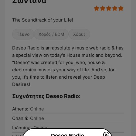
Ζωντανά
The Soundtrack of your Life!
Τέκνο
Χορός / EDM
Χάουζ
Deseo Radio is an absolutely music web radio & has
a special view on today's House music and beyond.
"Deseo" was created for you, who, house &
electronica music is your way of life. And so, for
you, it's time to listen and reveal your Deep
Desires!
Συχνότητες Deseo Radio:
Athens:
Online
Chaniá:
Online
Ioánnina:
Online
Deseo Radio