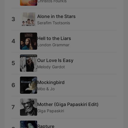
Christos Fourkis
Alone in the Stars
3
Serafim Tsotsonis
Hell to the Liars
4
London Grammar
Our Love Is Easy
5
Melody Gardot
Mockingbird
6
Mòo & Jo
Mother (Giga Papaskiri Edit)
7
Giga Papaskiri
Rapture