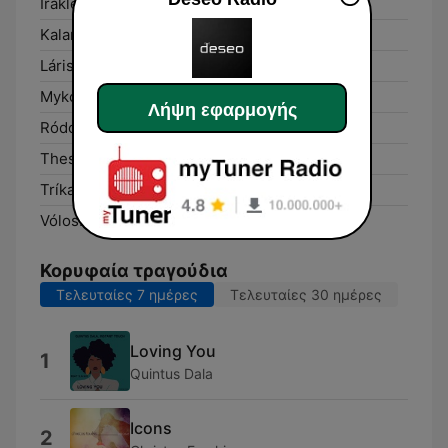
Irákleion:
Online
Kalamáta:
Online
Lárisa:
Online
Mykonos:
Online
Λήψη εφαρμογής
Ródos:
Online
Thessaloníki:
Online
Tríkala:
Online
Vólos:
Online
Κορυφαία τραγούδια
Τελευταίες 7 ημέρες
Τελευταίες 30 ημέρες
Loving You
1
Quintus Dala
Icons
2