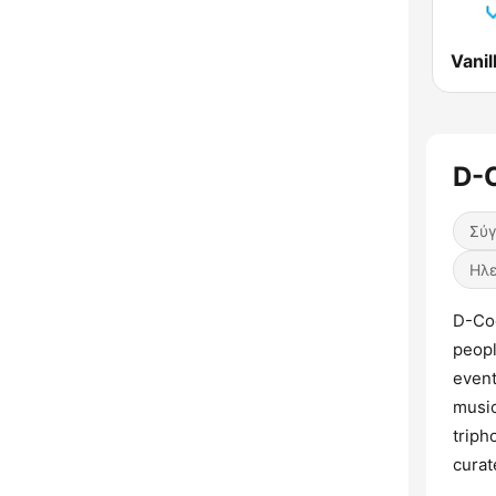
D-
Σύγ
Ηλε
D-Cod
peopl
event
music
triph
curat