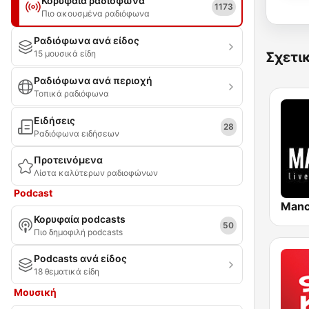
Κορυφαία ραδιόφωνα
1173
Πιο ακουσμένα ραδιόφωνα
Ραδιόφωνα ανά είδος
15 μουσικά είδη
Σχετι
Ραδιόφωνα ανά περιοχή
Τοπικά ραδιόφωνα
Ειδήσεις
28
Ραδιόφωνα ειδήσεων
Προτεινόμενα
Λίστα καλύτερων ραδιοφώνων
Podcast
Manc
Κορυφαία podcasts
50
Πιο δημοφιλή podcasts
Podcasts ανά είδος
18 θεματικά είδη
Μουσική