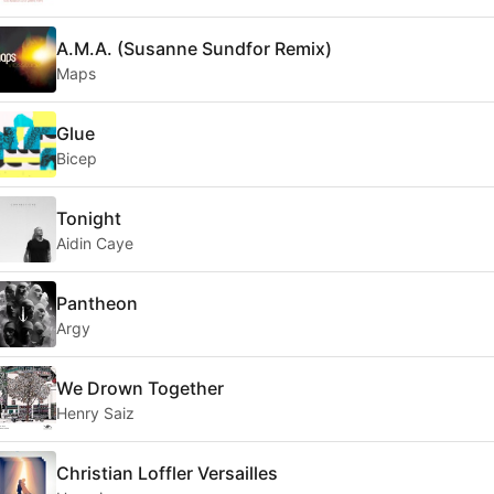
A.M.A. (Susanne Sundfor Remix)
Maps
Glue
Bicep
Tonight
Aidin Caye
Pantheon
Argy
We Drown Together
Henry Saiz
Christian Loffler Versailles