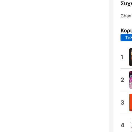
Συχ
Chani
Κορ
Τελ
1
2
3
4