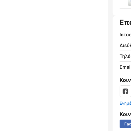
Επ
Ιστο
Διεύ
Τηλ
Email
Κοι
Ενημ
Κοι
Fa