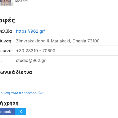
Hecarim
αφές
σελίδα
https://962.gr/
θυνση:
Zimvrakakidon & Mariakaki, Chania 73100
έφωνο:
+30 28210 - 70690
:
studio@962.gr
νωνικά δίκτυα
έρωση των πληροφοριών
νή χρήση
cebook
X