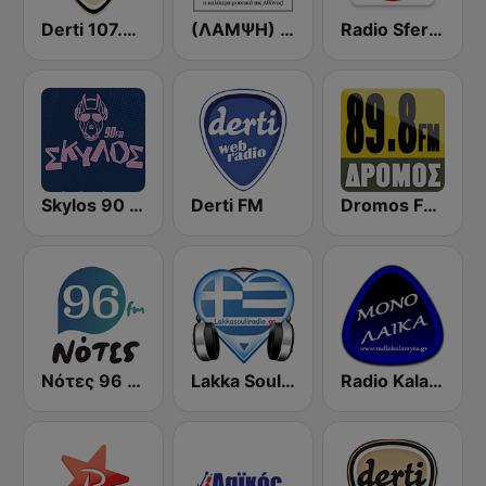
Derti 107.7 FM
(ΛΑΜΨΗ) Lampsi 92.3 FM
Radio Sfera 102.2 FM
Skylos 90 FM
Derti FM
Dromos FM - ΔΡΟΜΟΣ 89.8
Νότες 96 FM - απλά ελληνικά!
Lakka Souli Radio
Radio Kalavryta Καλάβρυτα