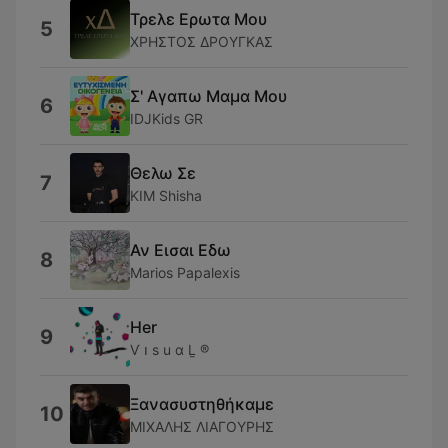
Τρελε Ερωτα Μου
5
ΧΡΗΣΤΟΣ ΔΡΟΥΓΚΑΣ
Σ' Αγαπω Μαμα Μου
6
IDJKids GR
Θελω Σε
7
KIM Shisha
Αν Εισαι Εδω
8
Marios Papalexis
Her
9
Ѵ ו ѕ u ɑ Ḻ ®
Ξανασυστηθήκαμε
10
ΜΙΧΑΛΗΣ ΛΙΑΓΟΥΡΗΣ