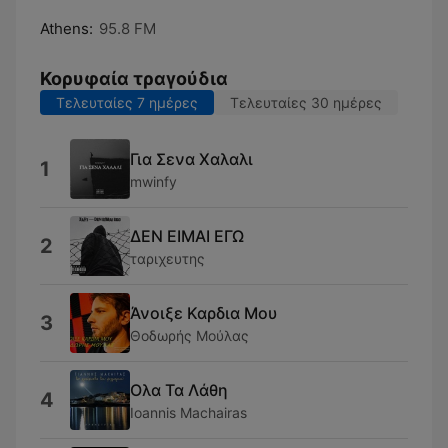
Athens:
95.8 FM
Κορυφαία τραγούδια
Τελευταίες 7 ημέρες
Τελευταίες 30 ημέρες
Για Σενα Χαλαλι
1
mwinfy
ΔΕΝ ΕΙΜΑΙ ΕΓΩ
2
ταριχευτης
Άνοιξε Καρδια Μου
3
Θοδωρής Μούλας
Ολα Τα Λάθη
4
Ioannis Machairas