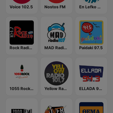
Voice 102.5
Nostos FM
En Lefko Alt (εν λευκω)
Rock Radio 104.7 FM
MAD Radio 107 Agrínio
Paidaki 97.5
1055 Rock 105.5 FM
Yellow Radio
ELLADA 94.3 FM