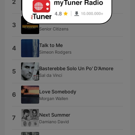
2
Saisma
We're the Senior Citizens
3
Senior Citizens
Talk to Me
4
Simeon Rodgers
Basterebbe Solo Un Po' D'Amore
5
Sal da Vinci
Love Somebody
6
Morgan Wallen
Next Summer
7
Damiano David