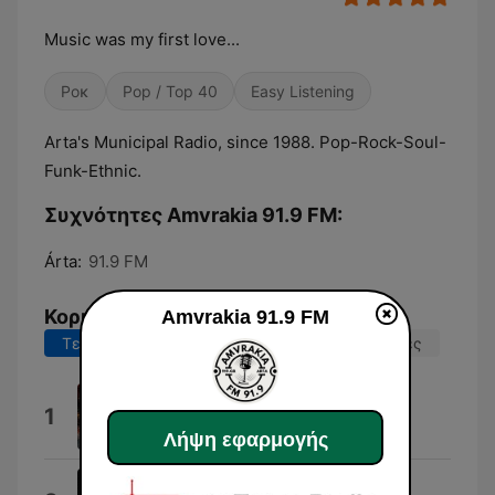
Music was my first love...
Ροκ
Pop / Top 40
Easy Listening
Arta's Municipal Radio, since 1988. Pop-Rock-Soul-
Funk-Ethnic.
Συχνότητες Amvrakia 91.9 FM:
Árta:
91.9 FM
Κορυφαία τραγούδια
Amvrakia 91.9 FM
Τελευταίες 7 ημέρες
Τελευταίες 30 ημέρες
Tonight (Dim Zach edit)
1
Dim Zach
Λήψη εφαρμογής
Ta Proina Mas