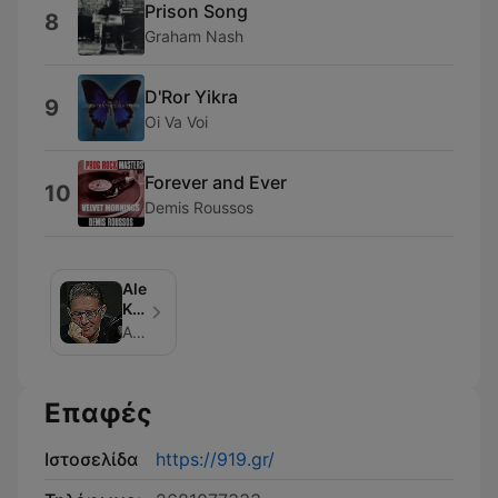
Prison Song
8
Graham Nash
D'Ror Yikra
9
Oi Va Voi
Forever and Ever
10
Demis Roussos
Alexis
Katsadorakis,
morning
Amvrakia Fm 91.9 - Arta, Greece
show
Επαφές
Ιστοσελίδα
https://919.gr/