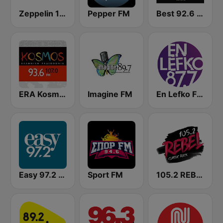
Zeppelin 106.7 FM
Pepper FM
Best 92.6 FM
ERA Kosmos
Imagine FM
En Lefko FM (εν λευκω)
Easy 97.2 FM
Sport FM
105.2 REBEL