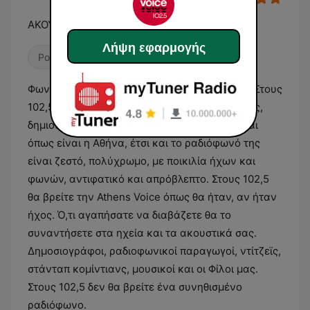
ΑΚΟΥΤΕ ΤΗ ΦΩΝΗ ΤΗΣ ΑΘΗΝΑΣ
Λήψη εφαρμογής
Ροκ
Διεθνής μουσική
Φωνές και μουσικές που έχουν κάτι να πουν. Στους
102,5. Η Athens Voice, η εφημερίδα της Αθήνας,
δημιούργησε ένα ραδιόφωνο για την πόλη. Και
όπως είναι η Αθήνα, έτσι και το ραδιόφωνό της
είναι ζεστό, πολύχρωμο, με ποικιλία ήχων και
φωνών, αντιφατικό και απρόβλεπτο. Στους 102,5
θα βρείτε την Athens Voice όπως θα ήταν, αν ήταν
ήχος. Ό,τι αγαπήσατε να διαβάζετε θα το
συναντήσετε στα ηχεία και τα ακουστικά σας.
Δημοσιογράφοι, ραδιοφωνικοί παραγωγοί, ντίτζεϊς,
στάνταπ κομίντιανς, μουσικοί και οι Φίλοι μας.
Στους 102,5 δεν θα βρείτε ένα συνηθισμένο
ραδιόφωνο.