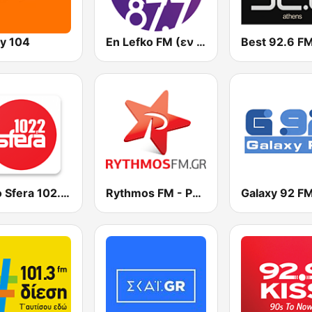
y 104
En Lefko FM (εν λευκω)
Best 92.6 F
Radio Sfera 102.2 FM
Rythmos FM - Ρυθμος 94.9
Galaxy 92 F