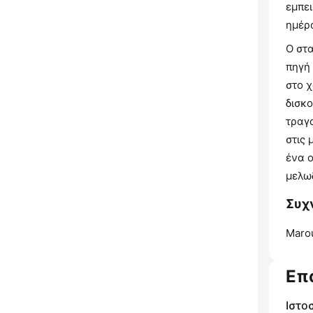
εμπει
ημέρ
Ο στα
πηγή
στο χ
δισκ
τραγ
στις 
ένα ο
μελω
Συχν
Marou
Επ
Ιστο