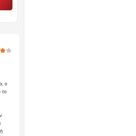
α, ο
 το
ν
ά
κή