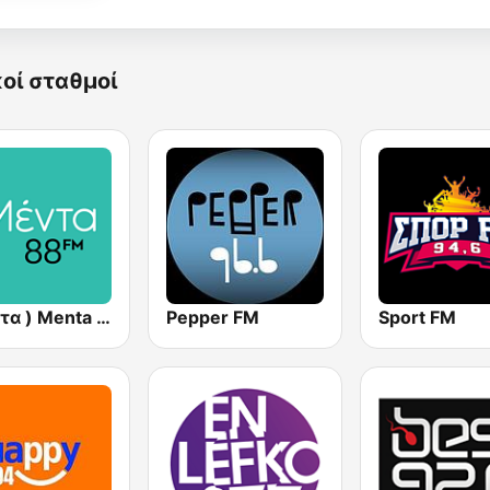
κοί σταθμοί
( μέντα ) Menta 88 FM
Pepper FM
Sport FM