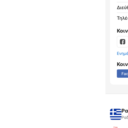
Διεύ
Τηλ
Κοι
Ενημ
Κοι
Fa
Ρα
Ραδ