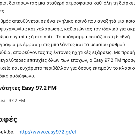
ρία, διατηρώντας μια σταθερή ατμόσφαιρα καθ' όλη τη διάρκει
ας.
θμός απευθύνεται σε ένα ενήλικο κοινό που αναζητά μια ποιο
 ψυχαγωγίας και χαλάρωσης, καθιστώντας τον ιδανικό για ακ
ώρο εργασίας ή στο σπίτι. Το πρόγραμμα εστιάζει στη διεθνή
ογραφία με έμφαση στις μπαλάντες και τα μεσαίου ρυθμού
ούδια, αποφεύγοντας τις έντονες ηχητικές εξάρσεις. Με προσ
μεγαλύτερες επιτυχίες όλων των εποχών, ο Easy 97.2 FM προσ
ικείο και ευχάριστο περιβάλλον για όσους εκτιμούν το κλασικ
δικό ραδιόφωνο.
ότητες Easy 97.2 FM:
si:
97.2 FM
αφές
σελίδα
http://www.easy972.gr/el