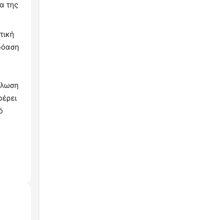
α της
τική
ρόαση
ήλωση
φέρει
ό