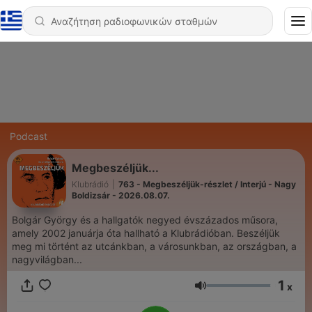
Podcast
Megbeszéljük...
Klubrádió
|
763 - Megbeszéljük-részlet / Interjú - Nagy
Boldizsár - 2026.08.07.
Bolgár György és a hallgatók negyed évszázados műsora,
amely 2002 januárja óta hallható a Klubrádióban. Beszéljük
meg mi történt az utcánkban, a városunkban, az országban, a
nagyvilágban...
1
x
Ένταση