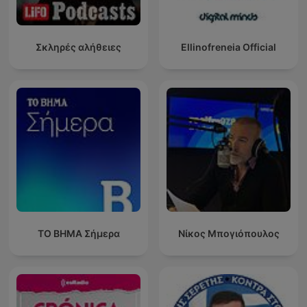
Σκληρές αλήθειες
Ellinofreneia Official
ΤΟ ΒΗΜΑ Σήμερα
Νίκος Μπογιόπουλος