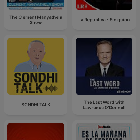
The Clement Manyathela
La Republica - Sin guion
Show
The Last Word with
SONDHI TALK
Lawrence O’Donnell