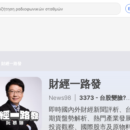
財經一路發
財經一路發
News98
|
3373 - 台股變臉? 記憶體利多不漲 2026.08.07
即時國內外財經新聞評析、
期貨盤勢解析、熱門產業發
投資觀察、國際股市及原物