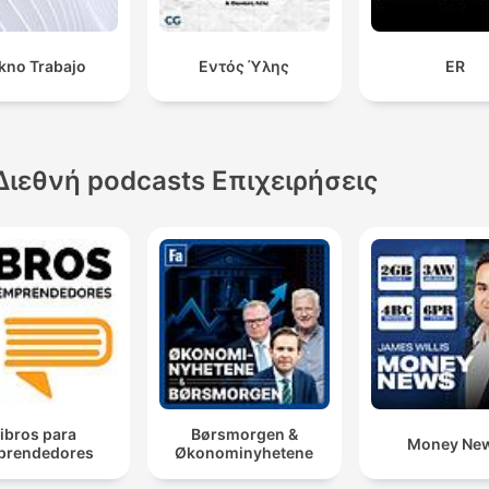
kno Trabajo
Εντός Ύλης
ER
Διεθνή podcasts Επιχειρήσεις
ibros para
Børsmorgen &
Money Ne
prendedores
Økonominyhetene