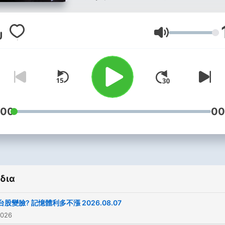
資趨勢。 主持人阮慕驊與各
資好手在【財經一路發】帶
Ένταση
家悠遊投資市場。
任何合作提案請聯絡我們 :
news98radio@gmail.com
Powered by
Firstory Hosti
:00
00
δια
台股變臉? 記憶體利多不漲 2026.08.07
2026