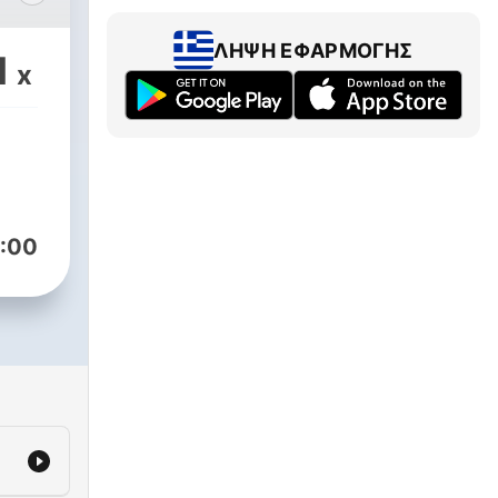
方投
ΛΉΨΗ ΕΦΑΡΜΟΓΉΣ
著大
1
x
ng
:00