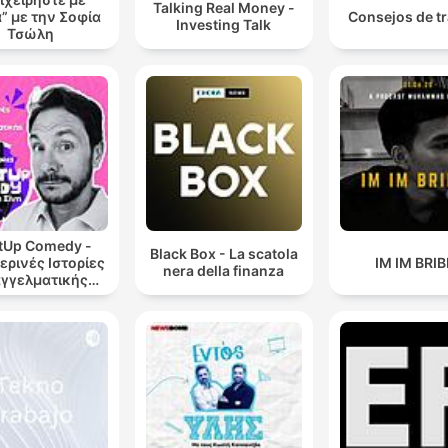
Talking Real Money -
” με την Σοφία
Consejos de t
Investing Talk
Τσώλη
rtUp Comedy -
Black Box - La scatola
ερινές Ιστορίες
IM IM BRIB
nera della finanza
γγελματικής
Τρέλας