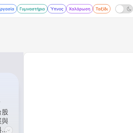
Εργασία
Γυμναστήριο
Ύπνος
Χαλάρωση
Ταξίδι
台股
展與
料投