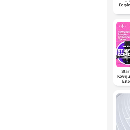
Σοφία
Sta
Καθημ
Επα