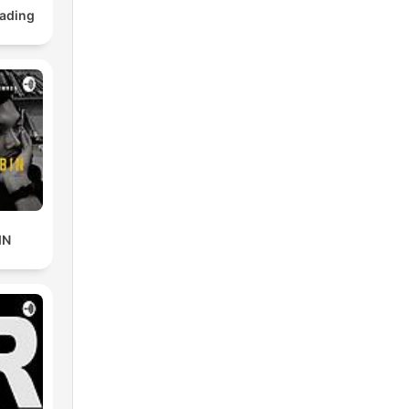
rading
IN