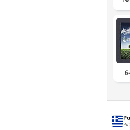
The
இச
Ρα
Ραδ