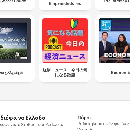
 Secret Sauce
The Ramsey 
Emprendedores
経済ニュース 今日の気
ைத் தென்றல்
Economí
になる話題
διόφωνο Ελλάδα
Πόροι
Ραδιοτηλεοπτικός φορέας
ιοφωνικοί Σταθμοί και Podcasts
Widgets