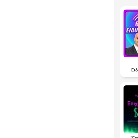
Ει
“Επ