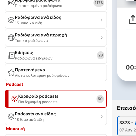
1173
Πιο ακουσμένα ραδιόφωνα
Ραδιόφωνα ανά είδος
15 μουσικά είδη
Ραδιόφωνα ανά περιοχή
Τοπικά ραδιόφωνα
Ειδήσεις
28
Ραδιόφωνα ειδήσεων
00
Προτεινόμενα
Λίστα καλύτερων ραδιοφώνων
Podcast
Κορυφαία podcasts
50
Πιο δημοφιλή podcasts
Επεισό
Podcasts ανά είδος
18 θεματικά είδη
-
3373
Μουσική
07 Αύγ 