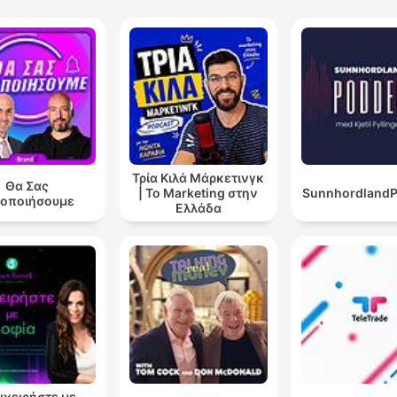
Τρία Κιλά Μάρκετινγκ
Θα Σας
| Το Marketing στην
Sunnhordland
δοποιήσουμε
Ελλάδα
ιχειρήστε με