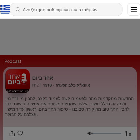
Podcast
אחד ביום
N12
|
1316 - איפא״ק בלב הסערה
החדשות מתקדמות מהר ולפעמים קשה לעמוד בקצב, להבין מי נגד מי,
ולמה זה בכלל חשוב. אלעד שמחיוף משוחח עם אנשי החדשות, כדי
להבין יותר טוב מה קורה סביבנו - סיפור אחד ביום. ראשון עד חמישי,
אצלכם על הבוקר.
1
x
Ένταση