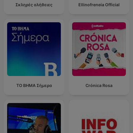
Σκληρές αλήθειες
Ellinofreneia Official
ΤΟ ΒΗΜΑ Σήμερα
Crónica Rosa