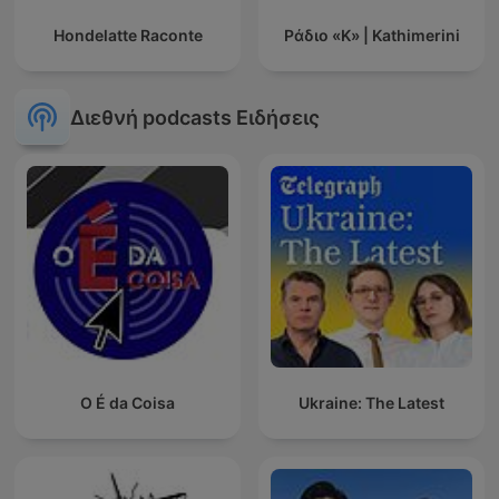
Hondelatte Raconte
Ράδιο «Κ» | Kathimerini
Διεθνή podcasts Ειδήσεις
O É da Coisa
Ukraine: The Latest