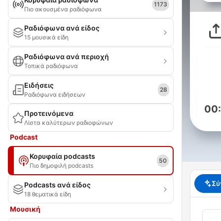
1173
Πιο ακουσμένα ραδιόφωνα
Ραδιόφωνα ανά είδος
15 μουσικά είδη
Ραδιόφωνα ανά περιοχή
Τοπικά ραδιόφωνα
Ειδήσεις
28
Ραδιόφωνα ειδήσεων
00
Προτεινόμενα
Λίστα καλύτερων ραδιοφώνων
Podcast
Κορυφαία podcasts
50
Πιο δημοφιλή podcasts
Σύ
Podcasts ανά είδος
18 θεματικά είδη
Μουσική