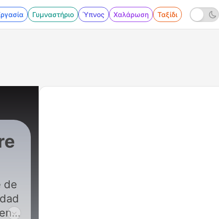
Εργασία
Γυμναστήριο
Ύπνος
Χαλάρωση
Ταξίδι
re
e de
idad
 en