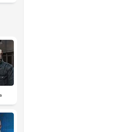
 la
lica
a