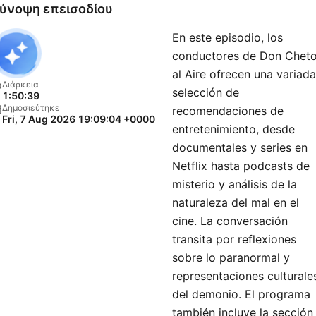
divertidas con su estilo ún
ύνοψη επεισοδίου
una forma muy diferente d
En este episodio, los
ver la vida.Don Cheto es
conductores de Don Chet
realmente un fenómeno de
al Aire ofrecen una variada
radio, una estrella de
Διάρκεια
selección de
1:50:39
televisión, un “influencer” 
Δημοσιεύτηκε
recomendaciones de
Fri, 7 Aug 2026 19:09:04 +0000
redes sociales y un gran
entretenimiento, desde
artista discográfico que in
documentales y series en
hace películas! Es el tío
Netflix hasta podcasts de
misterio y análisis de la
adorado que todos los
naturaleza del mal en el
hispanos tienen en su famil
cine. La conversación
el que tiene consejos para
transita por reflexiones
todos y una opinión sobre
sobre lo paranormal y
todo.
representaciones culturale
del demonio. El programa
también incluye la sección