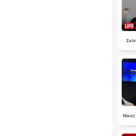
Σκλη
Κυρι
Νίκος