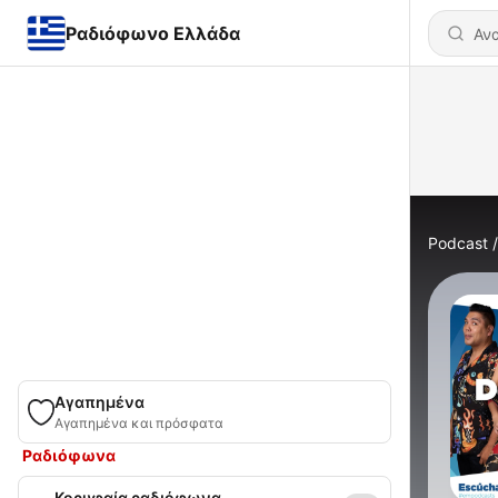
Ραδιόφωνο Ελλάδα
Podcast
Αγαπημένα
Αγαπημένα και πρόσφατα
Ραδιόφωνα
Κορυφαία ραδιόφωνα