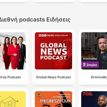
01:23:09 · La sexóloga explica que el clímax no debe ser una
presión, sino parte de la experiencia sexual.
Διεθνή podcasts Ειδήσεις
No, señor, sanar mentalmente, el proceso de sanar de
salud mental es un proceso violento y solitario.
01:39:41 · El locutor reflexiona sobre la dificultad real que imp
el proceso de recuperación de la salud mental.
Oras Podcast
Global News Podcast
Kriminálk