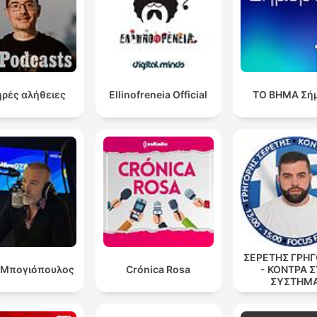
Justicia para niños inmigrantes en EE. UU.
00:47:13
La evolución del huachicol en México
00:48:31
Nuevas restricciones de Trump al turismo de
00:53:24
parto
ρές αλήθειες
Ellinofreneia Official
ΤΟ ΒΗΜΑ Σή
Detención del exgobernador de Guerrero
00:55:53
Κάντε κλικ σε ένα κεφάλαιο για να μεταβείτε απευθείας σε εκείνη τη στιγμή
ότερα σημεία
se llama A Toxic Love Story una historia de amor tóx
que está en Netflix y básicamente es un documental
hecho reales obviamente las personas que salen ahí 
las verdaderas
ΣΕΡΕΤΗΣ ΓΡΗΓ
 Μπογιόπουλος
Crónica Rosa
- ΚΟΝΤΡΑ 
00:02:58 · El locutor presenta un documental sobre una relaci
ΣΥΣΤΗΜ
conflictiva basada en hechos reales.