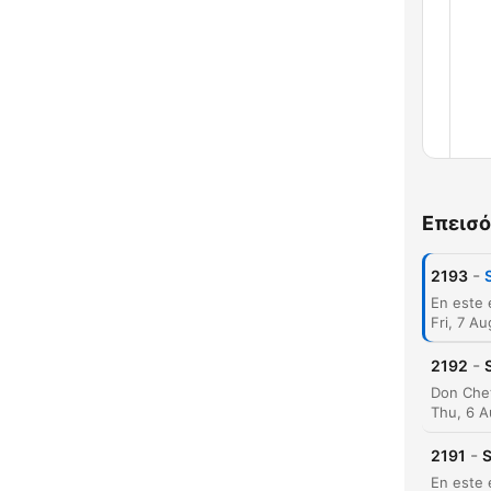
Επεισό
-
2193
Fri, 7 A
-
2192
Thu, 6 
-
2191
S
Κεφ