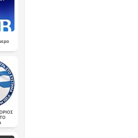
μερα
ica
son
ΟΡΙΟΣ
ΣΤΟ
ón
Α