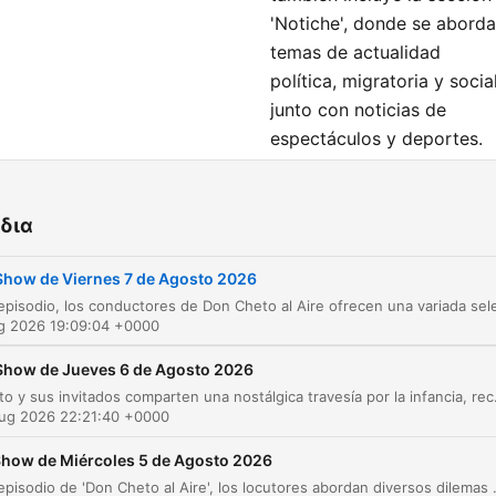
'Notiche', donde se abord
temas de actualidad
política, migratoria y social
junto con noticias de
espectáculos y deportes.
Finalmente, el episodio
cierra con una sesión de
δια
preguntas y respuestas
sobre sexualidad con la
Show de Viernes 7 de Agosto 2026
sexóloga Edelmira Cárden
y un espacio dedicado a
ug 2026 19:09:04 +0000
compartir historias de
audiencia sobre decisione
Show de Jueves 6 de Agosto 2026
personales y salud mental.
Don Cheto y sus invitados comparten una nostálgica travesía por la infancia, recordando anécdotas sobre la vida en el campo, jue
Aug 2026 22:21:40 +0000
how de Miércoles 5 de Agosto 2026
άλαια
En este episodio de 'Don Cheto al Aire', los locutores abordan diversos dilemas personales en la sección 'Las Desorientadas', tratando temas de infidelidad familiar, deudas y consejos para encuentros inesperados. E