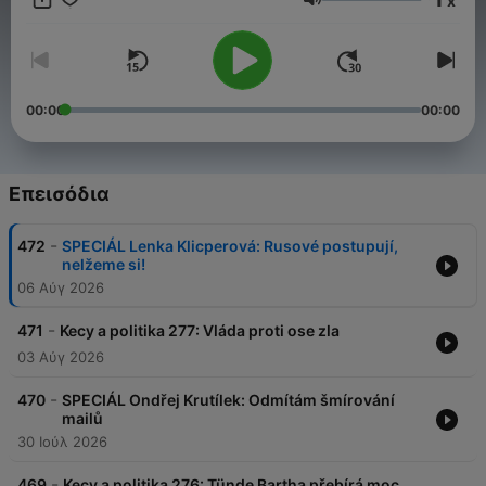
x
Ένταση
00:00
00:00
Επεισόδια
-
472
SPECIÁL Lenka Klicperová: Rusové postupují,
nelžeme si!
06 Αύγ 2026
-
471
Kecy a politika 277: Vláda proti ose zla
03 Αύγ 2026
-
470
SPECIÁL Ondřej Krutílek: Odmítám šmírování
mailů
30 Ιούλ 2026
-
469
Kecy a politika 276: Tünde Bartha přebírá moc