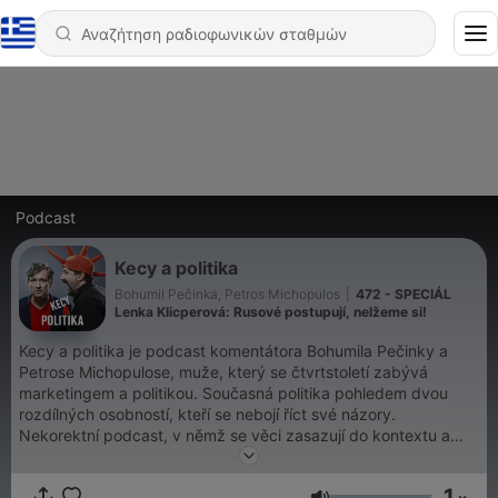
Podcast
Kecy a politika
Bohumil Pečinka, Petros Michopulos
|
472 - SPECIÁL
Lenka Klicperová: Rusové postupují, nelžeme si!
Kecy a politika je podcast komentátora Bohumila Pečinky a
Petrose Michopulose, muže, který se čtvrtstoletí zabývá
marketingem a politikou. Současná politika pohledem dvou
rozdílných osobností, kteří se nebojí říct své názory.
Nekorektní podcast, v němž se věci zasazují do kontextu a
přísně se tu oddělují prázdné kecy od skutečné politiky.
1