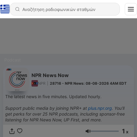
Podcast
NPR News Now
NPR
|
28716 - NPR News: 08-08-2026 4AM EDT
The latest news in five minutes. Updated hourly.
Support public media by joining NPR+ at
plus.npr.org
. You’ll
get perks for over 25 NPR podcasts, including sponsor-free
listening for NPR News Now, UP First, and more.
1
x
Ένταση