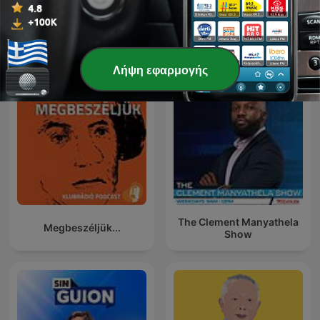
Kriminálka
Forklart
Λήψη εφαρμογής
The Clement Manyathela
Megbeszéljük...
Show