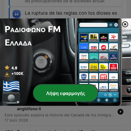
las preocupaciones de la sociedad actual.
La ruptura de las reglas con los dioses es
lo que se llama la híbris.
00:31:22 · El locutor define el concepto
mitológico de la arrogancia o exceso que
desencadena la tragedia.
Επεισόδια
-
436
La Odisea: cuando los mitos vuelven al cine
Este episodio explora el legado de la civilización griega y su impacto en Occidente, tomando como punto de partida una reflexión sobre la adaptación cinematográfica de Christopher Nolan basada en La Odisea. Se analiza la transición de la tradición oral a la narrativa moderna, examinando temas fundamentales como la mitología, la filosofía y la importancia del concepto de 'nostos'. A través del análisis de la obra homérica, se profundiza en la transformación de Odiseo de un héroe clásico a un hombre traumatizado por la guerra. El episodio conecta conceptos antiguos como la xenia (hospitalidad) y la híbris con las realidades contemporáneas, reflexionando sobre la ética, el conflicto bélico y la técnica cinematográfica analógica para dar vida al mito.
31 Ιούλ 2026
Λήψη εφαρμογής
-
435
Toronto, la puerta de entrada al Canadá
anglófono II
Este episodio explora la historia del Canadá de los inmigrantes y cómo su modelo multicultural ha moldeado ciudades como Toronto, destacando su papel como motor económico y tecnológico. Asimismo, se reflexiona sobre la conexión entre la 'Casa Grande' latinoamericana y Canadá, analizando el flujo migratorio derivado de conflictos y dictaduras en América Latina hacia territorio canadiense.
17 Ιούλ 2026