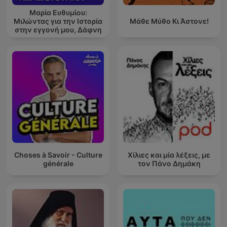
Μαρία Ευθυμίου:
Μιλώντας για την Ιστορία
Μάθε Μύθο Κι Άστονε!
στην εγγονή μου, Δάφνη
Choses à Savoir - Culture
Χίλιες και μία λέξεις, με
générale
τον Πάνο Δημάκη