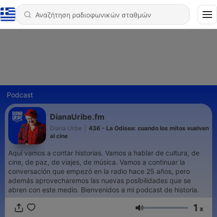
Podcast
DianaUribe.fm
Diana Uribe
|
436 - La Odisea: cuando los mitos vuelven
al cine
Aquí vamos a contar historias. Vamos a hablar de cultura, de
cine, de paz, de viajes, de música. Vamos a continuar la
conversación que empezó en la radio hace 25 años, pero
además aprovecharemos las nuevas posibilidades que se
abren con este medio. Bienvenidos a mi podcast de historia.
1
x
Ένταση