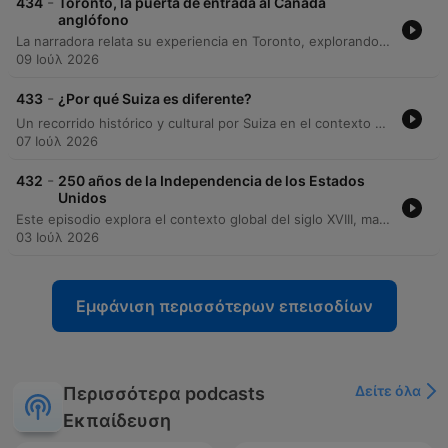
-
434
Toronto, la puerta de entrada al Canadá
anglófono
La narradora relata su experiencia en Toronto, explorando la historia de las First Nations, Inuit y Métis, y abordando las injusticias de los tratados y el impacto traumático de las escuelas residenciales. El episodio también analiza la formación de la identidad canadiense a través del contraste entre los asentamientos franceses, el Imperio Británico y la expansión del Canadá anglo, detallando cómo las migraciones masivas consolidaron la estructura multicultural del país actual.
09 Ιούλ 2026
-
433
¿Por qué Suiza es diferente?
Un recorrido histórico y cultural por Suiza en el contexto de su enfrentamiento futbolístico contra Colombia. El episodio explora la formación de la confederación suiza a partir de sus cantones originales, su política de neutralidad perpetua establecida en 1815 y su papel fundamental en la creación de la Cruz Roja tras la batalla de Solferino. Se analizan elementos icónicos de la identidad suiza, desde su precisión en la relojería y la producción de chocolate, hasta sus leyendas como Guillermo Tell y Heidi. Asimismo, se examina la relación diplomática y comercial entre Suiza y Colombia, destacando el apoyo suizo a los procesos de paz en territorio colombiano. El contenido cierra con una breve reflexión sobre la solidez defensiva del equipo suizo de fútbol y el antecedente histórico del último encuentro entre ambas selecciones.
07 Ιούλ 2026
-
432
250 años de la Independencia de los Estados
Unidos
Este episodio explora el contexto global del siglo XVIII, marcado por las revoluciones científica, política e industrial, y la circulación de ideas a través de la imprenta y los cafés. Se analiza cómo la Ilustración cuestionó el derecho divino mediante el contrato social de Rousseau y la separación de poderes de Montesquieu, sentando las bases para la autonomía de las trece colonias americanas. Asimismo, se detallan las causas de la Revolución Americana, desde la presión fiscal británica hasta el boicot del té, y la creación de la Declaración de Independencia. El análisis profundiza en las contradicciones históricas de este documento, que al proclamar derechos inalienables mantenía la esclavitud y excluía a mujeres e indígenas, dejando promesas abiertas que impulsaron movimientos posteriores como el abolicionismo y el sufragismo.
03 Ιούλ 2026
Εμφάνιση περισσότερων επεισοδίων
Δείτε όλα
Περισσότερα podcasts
Εκπαίδευση