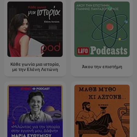
Κάθε γωνία μια ιστορία,
Άκου την επιστήμη
με την Ελένη Λετώνη