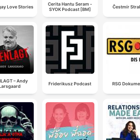
Cerita Hantu Seram -
ay Love Stories
Čestmír Stra
SYOK Podcast [BM]
LAGT – Andy
Friderikusz Podcast
RSG Dokume
Larsgaard