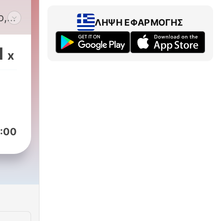
o,
ΛΉΨΗ ΕΦΑΡΜΟΓΉΣ
ayon
mas
1
x
ang
g-
 na
ahit
:00
,
puso
i,
lala
para