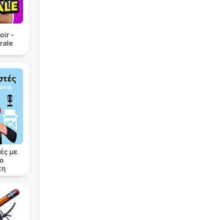
oir -
rale
ές με
ρο
κη