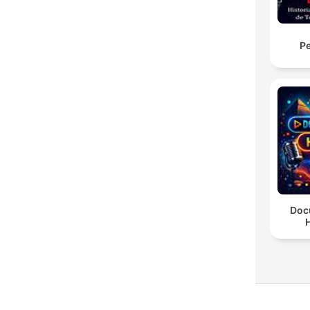
Pe
Doc
H