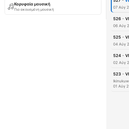
-
527
VE
Κορυφαία μουσική
07 Αύγ 
Πιο ακουσμένη μουσική
-
526
V
06 Αύγ 
-
525
V
04 Αύγ 
-
524
V
02 Αύγ 
-
523
V
01 Αύγ 