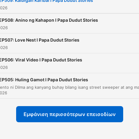
P509: Kaibigan Karibal l Papa Dudut Stories
magmahal at magpatuloy. For
2026
brand partnerships,
EP508: Anino ng Kahapon l Papa Dudut Stories
advertisements, or other
2026
collaboration opportunities
EP507: Love Nest l Papa Dudut Stories
with our podcast, please
2026
contact at
jairuzricafrente@gmail.com
EP506: Viral Video l Papa Dudut Stories
2026
and TAGM Marketing Solut
Inc.
EP505: Huling Gamot l Papa Dudut Stories
2026
Εμφάνιση περισσότερων επεισοδίων