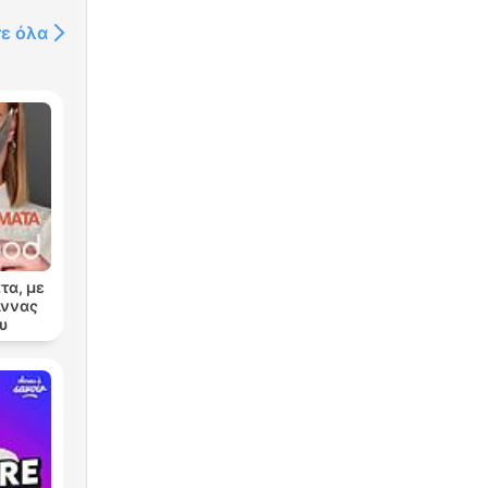
τε όλα
τα, με
Άννας
υ