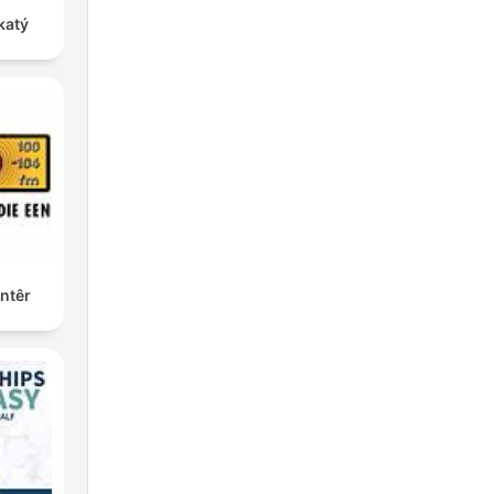
katý
ntêr