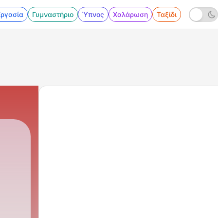
Εργασία
Γυμναστήριο
Ύπνος
Χαλάρωση
Ταξίδι
|
527 - VEP509: Kaibigan Karib