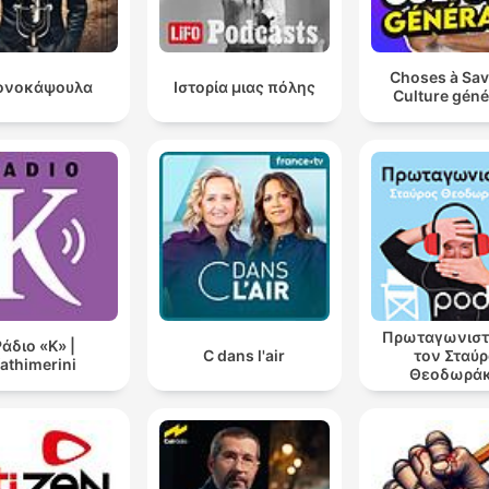
Choses à Sav
ονοκάψουλα
Ιστορία μιας πόλης
Culture géné
Πρωταγωνιστ
άδιο «Κ» |
C dans l'air
τον Σταύ
athimerini
Θεοδωρά