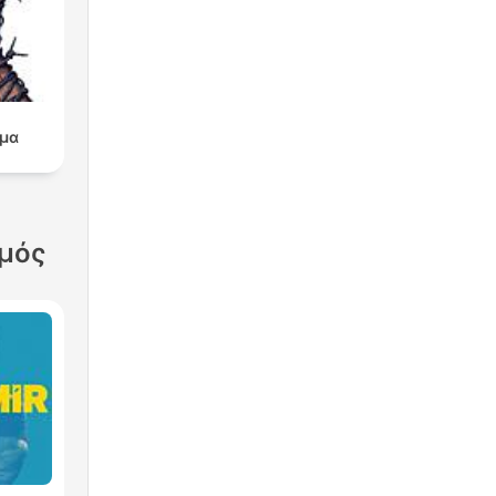
μα
σμός