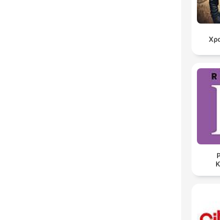
Χρ
Ρ
K