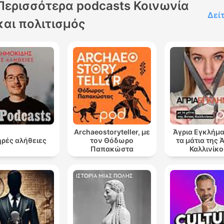
Περισσότερα podcasts Κοινωνία
Δεί
και πολιτισμός
Archaeostoryteller, με
Άγρια Εγκλήμα
ρές αλήθειες
τον Θόδωρο
τα μάτια της 
Παπακώστα
Καλλινίκο