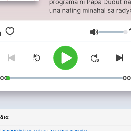
programa ni Papa Dudut na
una nating minahal sa rady
sumikat sa YouTube, at ng
ay patuloy na umaabot sa 
Ένταση
maraming puso sa
pamamagitan ng Spotify. Sa
bawat episode, hatid nito 
mga kwentong puno ng pa
ibig, sakripisyo, at pag-asa
madaling makarelate ang k
:00
00
sino. Mga simpleng kwento
pero malalim ang tama sa 
mga kwentong magpapangit
magpapaluha, at magpapaa
δια
na kahit gaano kahirap ang
buhay, laging may dahilan 