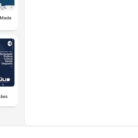
 Made
hães