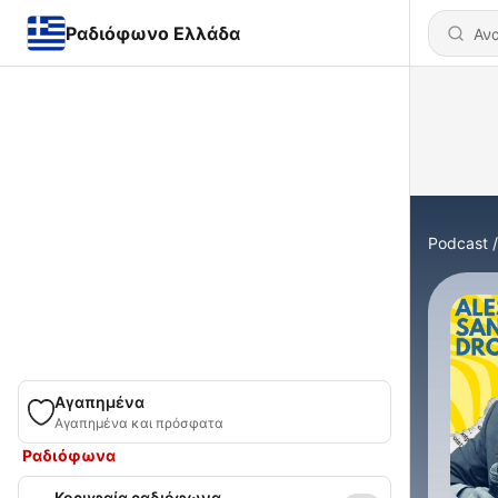
Ραδιόφωνο Ελλάδα
Podcast
Αγαπημένα
Αγαπημένα και πρόσφατα
Ραδιόφωνα
Κορυφαία ραδιόφωνα