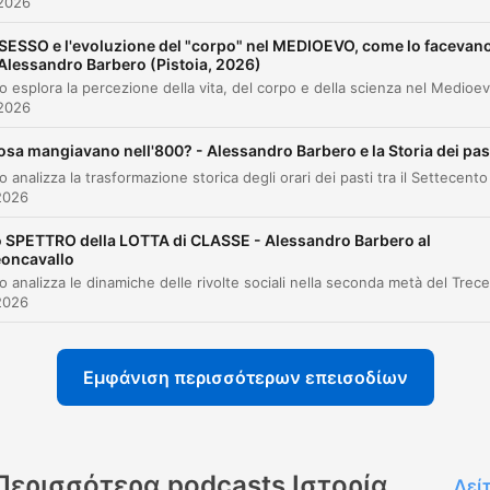
 2026
La guerra come strumento di negoziazione e il
00:15:31
concetto di tregua
l SESSO e l'evoluzione del "corpo" nel MEDIOEVO, come lo facevan
 Alessandro Barbero (Pistoia, 2026)
L'evoluzione del combattente: dalla massa alla
00:21:50
cavalleria
 2026
La guerra come gioco d'azzardo e profitto
00:29:40
osa mangiavano nell'800? - Alessandro Barbero e la Storia dei pas
Guerre di invasione e la rivoluzione degli arcier
00:35:44
2026
Le atrocità della guerra e il codice cavalleresc
00:42:46
 SPETTRO della LOTTA di CLASSE - Alessandro Barbero al
eoncavallo
La tecnica e il peso della cavalleria
00:47:40
2026
L'economia della guerra e l'ascesa dei mercena
00:51:52
Il realismo del coraggio e delle cronache
Εμφάνιση περισσότερων επεισοδίων
00:57:01
medievali
Κάντε κλικ σε ένα κεφάλαιο για να μεταβείτε απευθείας σε εκείνη τη στιγμή
ότερα σημεία
Περισσότερα podcasts Ιστορία
Δεί