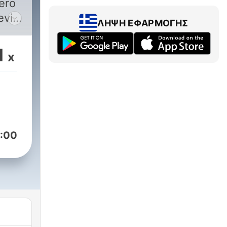
ero
evi,
ΛΉΨΗ ΕΦΑΡΜΟΓΉΣ
ast
1
x
gli
nso
e e/o
:00
nte
ini