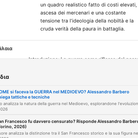
un quadro realistico fatto di costi elevati,
ascesa dei mercenari e una costante
tensione tra l'ideologia della nobiltà e la
cruda verità della paura in battaglia.
άλαια
Introduzione: La guerra come riflesso del pass
00:00:00
e del presente
La stagionalità e la normalità della guerra
δια
00:02:06
medievale
OME si faceva la GUERRA nel MEDIOEVO? Alessandro Barbero
L'impero di Carlo Magno e la guerra come dov
piega tattiche e tecniche
00:05:52
sovrano
2026
La frammentazione feudale e l'ascro dei castell
00:08:47
an Francesco fu davvero censurato? Risponde Alessandro Barber
La guerra feudale come risoluzione di
Torino, 2026)
00:12:39
controversie locali