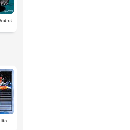
e e
Endret
lito