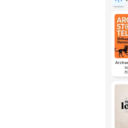
Archae
τ
Π