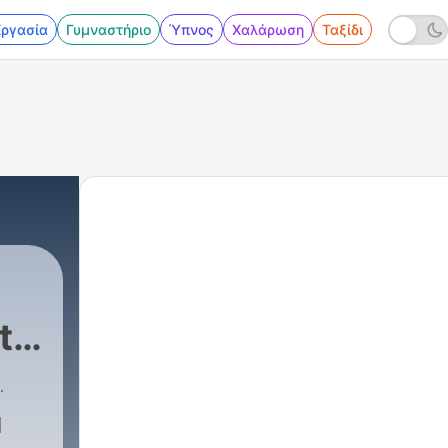
Εργασία
Γυμναστήριο
Ύπνος
Χαλάρωση
Ταξίδι
t -
35 - COME si faceva la GUERRA nel MEDIOEVO?
l