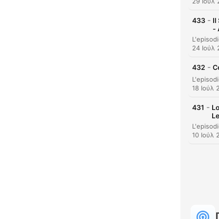
29 Ιούλ
-
433
I
-
24 Ιούλ
-
432
C
18 Ιούλ 
-
431
Lo
L
10 Ιούλ 
Κυρι