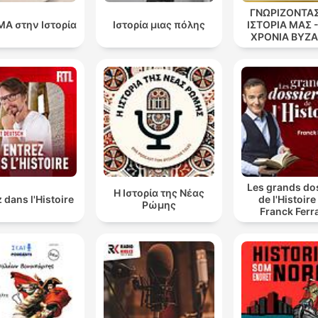
d'azzardo, perché se mi va bene, in guerra catturo u
ΓΝΩΡΙΖΟΝΤΑΣ
ricco e poi gli faccio pagare il riscatto, mi sistemo pe
Α στην Ιστορία
Ιστορία μιας πόλης
ΙΣΤΟΡΙΑ ΜΑΣ -
ΧΡΟΝΙΑ ΒΥΖΑ
tutta la vita.
00:31:54 · L'autore evidenzia come la guerra potesse
rappresentare una scommessa finanziaria estremamente
redditizia per l'aristocrazia.
Già nel Medioevo ridiventa vero quello che è stato v
in tutte le altre epoche, cioè che il denaro è il nerbo
della guerra.
Les grands do
00:51:52 · Questa frase sottolinea come la capacità finanziari
Η Ιστορία της Νέας
 dans l'Histoire
de l'Histoire
Ρώμης
fosse fondamentale per sostenere i conflitti e pagare i soldati.
Franck Ferr
Il cavaliere senza macchia e senza paura è
un'invenzione moderna, è un'invenzione del tardo
rinascimento.
00:58:23 · L'autore smentisce il mito romantico del cavaliere