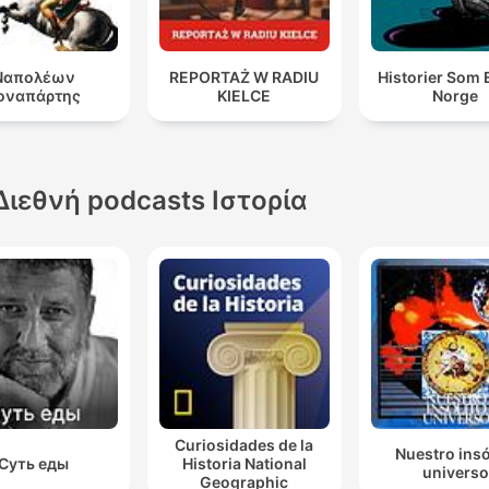
perfetto, sottolineando che la paura era una componente real
accettata della guerra.
Ναπολέων
REPORTAŻ W RADIU
Historier Som 
οναπάρτης
KIELCE
Norge
Διεθνή podcasts Ιστορία
Curiosidades de la
Nuestro insó
Суть еды
Historia National
universo
Geographic