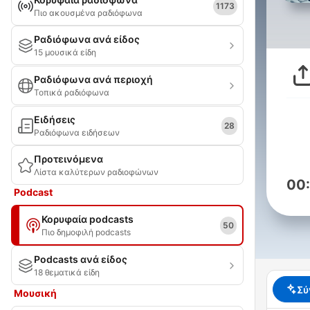
1173
Πιο ακουσμένα ραδιόφωνα
Ραδιόφωνα ανά είδος
15 μουσικά είδη
Ραδιόφωνα ανά περιοχή
Τοπικά ραδιόφωνα
Ειδήσεις
28
Ραδιόφωνα ειδήσεων
Προτεινόμενα
Λίστα καλύτερων ραδιοφώνων
00
Podcast
Κορυφαία podcasts
50
Πιο δημοφιλή podcasts
Podcasts ανά είδος
18 θεματικά είδη
Σύ
Μουσική