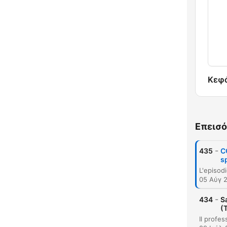
Κεφ
Επεισό
-
435
C
s
05 Αύγ 
-
434
S
(