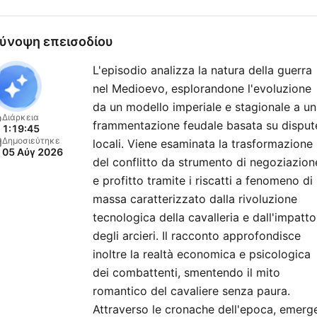
differire in caso di titoli orig
troppo lunghi o estratti brev
ύνοψη επεισοδίου
Per qualsiasi dubbio o
L'episodio analizza la natura della guerra
problema contattateci PER
nel Medioevo, esplorandone l'evoluzione
FAVORE prima alla nostra ma
da un modello imperiale e stagionale a u
vassallidibarbero[@]gmail
Διάρκεια
frammentazione feudale basata su disput
1:19:45
Δημοσιεύτηκε
locali. Viene esaminata la trasformazione
05 Αύγ 2026
del conflitto da strumento di negoziazion
e profitto tramite i riscatti a fenomeno di
massa caratterizzato dalla rivoluzione
tecnologica della cavalleria e dall'impatto
degli arcieri. Il racconto approfondisce
inoltre la realtà economica e psicologica
dei combattenti, smentendo il mito
romantico del cavaliere senza paura.
Attraverso le cronache dell'epoca, emerg