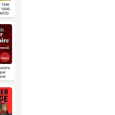
no
 ΤΗΝ
r
 1000
ΝΤΙΟ
ero
ssiers
a
 par
and