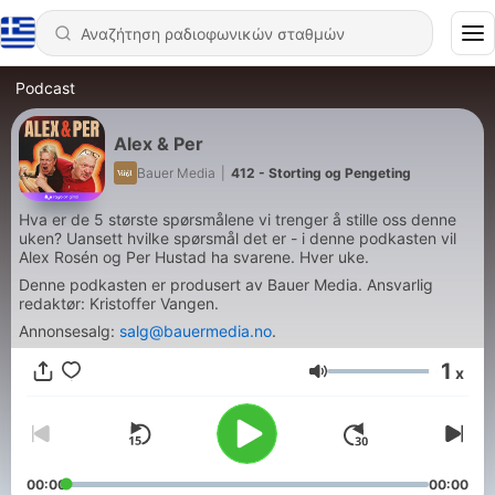
Podcast
Alex & Per
Bauer Media
|
412 - Storting og Pengeting
Hva er de 5 største spørsmålene vi trenger å stille oss denne
uken? Uansett hvilke spørsmål det er - i denne podkasten vil
Alex Rosén og Per Hustad ha svarene. Hver uke.
Denne podkasten er produsert av Bauer Media. Ansvarlig
redaktør: Kristoffer Vangen.
Annonsesalg:
salg@bauermedia.no
.
1
x
Ένταση
00:00
00:00