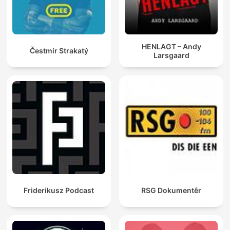
HENLAGT – Andy
Čestmír Strakatý
Larsgaard
Friderikusz Podcast
RSG Dokumentêr