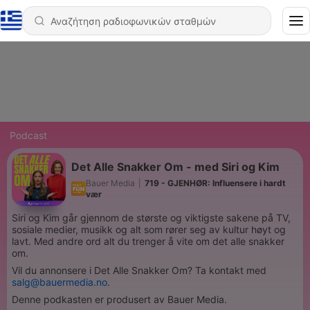
Podcast
Det Alle Snakker Om - med Siri og Kim
Bauer Media
|
719 - GJENHØR: Influensere i hardt
vær
Siri og Kim går gjennom de største og viktigste sakene på TV,
sosiale medier, musikk og alt som rører seg av kultur høyt og
lavt. Med andre ord alt du trenger å vite om det alle snakker
om.
Vil du annonsere i Det Alle Snakker Om? Ta kontakt med
salg@bauermedia.no
.
Denne podkasten er produsert av Bauer Media.