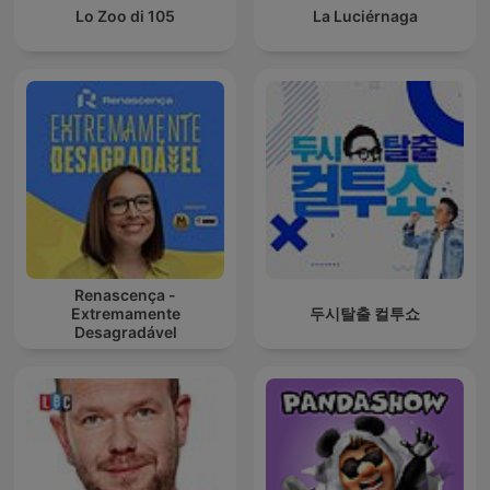
Lo Zoo di 105
La Luciérnaga
Renascença -
Extremamente
두시탈출 컬투쇼
Desagradável