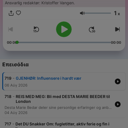
Ansvarlig redaktør: Kristoffer Vangen.
1
x
Ένταση
00:00
00:00
Επεισόδια
-
719
GJENHØR: Influensere i hardt vær
06 Αύγ 2026
-
718
REIS MED MEG: Bli med DESTA MARIE BEEDER til
London
Desta Marie Bedar deler sine personlige erfaringer og anbefalinger for reiser til London, med fokus på nabolag som Mayfair og Shoreditch. Hun gir praktiske råd om alt fra valg av hotell og restauranter til hvordan man best opplever byens unike atmosfære ved å gå fremfor å bruke transportmidler. Episoden belyser også fordelene ved å reise alene, inkludert bedre serviceopplevelser, samt minneverdige historier fra byen, som opplevelser under det kongelige bryllupet i 2011.
04 Αύγ 2026
-
717
Det DU Snakker Om: fugletitter, aktiv ferie og fin i