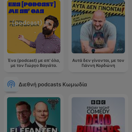
Ένα (podcast) με απ' όλα,
Αυτά δεν γίνονται, με τον
με τον Γιώργο Βαγιάτα.
Γιάννη Κορδώνη
Διεθνή podcasts Κωμωδία