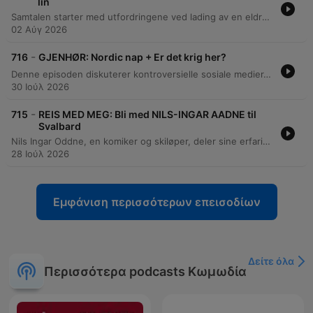
lin
Samtalen starter med utfordringene ved lading av en eldre Nissan Leaf i et borettslag og de høye kostnadene knyttet til ladeinfrastruktur. Episoden beveger seg videre gjennom temaer som politikk i styremøter, estetiske preferanser for lin-klær, og ulike ferievaner. Videre diskuteres hobbyen fugletitting og hvordan et daglig besøk fra en stær har vekket interesse for fuglelivet. Samtalen avsluttes med refleksjoner rundt frykten for skogen og dyrelivet som lever der.
02 Αύγ 2026
-
716
GJENHØR: Nordic nap + Er det krig her?
Denne episoden diskuterer kontroversielle sosiale medier-innlegg fra influensere i Dubai, der det spekuleres i om endringer i budskap skyldes trusler eller betaling. Programlederne utforsker også fenomenet med nordisk utendørssøvn for babyer og kontrasten mellom tryggheten i Norden kontra andre steder. Samtalen beveger seg videre til en flyvning for kjæledyr fra Midtøsten til Hellas, før den avsluttes med en humoristisk diskusjon om fertilitet, bekkenstruktur og de fysiske utfordringene ved å få barn.
30 Ιούλ 2026
-
715
REIS MED MEG: Bli med NILS-INGAR AADNE til
Svalbard
Nils Ingar Oddne, en komiker og skiløper, deler sine erfaringer fra reiser til Svalbard, inkludert skimaratoner og fjellturer. Han beskriver de unike landskapene, atmosfæren i Longyearbyen og livet på ekspedisjonsbåter. Episoden tar for seg majestetiske møter med isbjørn og opplevelser fra toppturer på Forlandet og Midthukerfjellet. Han reflekterer også over den isolerte livsstilen i den lille bosetningen Ny-Ålesund.
28 Ιούλ 2026
Εμφάνιση περισσότερων επεισοδίων
Δείτε όλα
Περισσότερα podcasts Κωμωδία