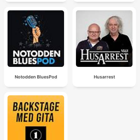
Notodden BluesPod
Husarrest