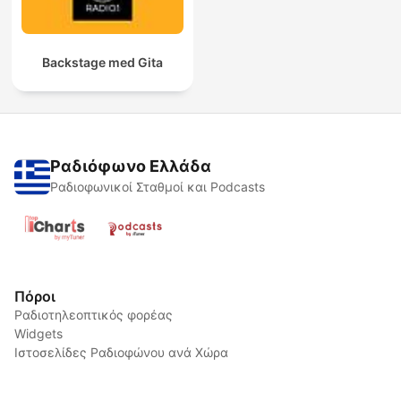
Backstage med Gita
Ραδιόφωνο Ελλάδα
Ραδιοφωνικοί Σταθμοί και Podcasts
Πόροι
Ραδιοτηλεοπτικός φορέας
Widgets
Ιστοσελίδες Ραδιοφώνου ανά Χώρα