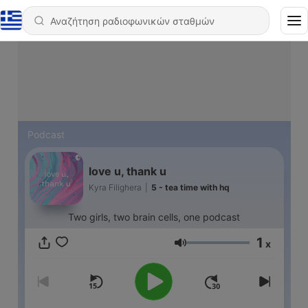
Podcast
love u, thank u
Kyra Filighera
|
5 - tea time with hq
Two girls, two brain cells, one podcast
1
x
Ένταση