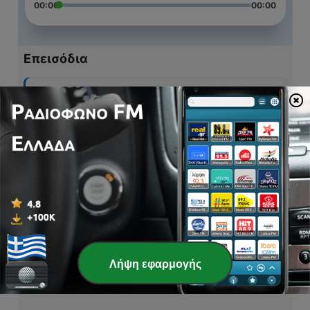
00:00
00:00
Επεισόδια
-
5
tea time with hq
30 Απρ 2020
-
4
high school talk with ella
27 Μάρ 2020
-
3
little boy ang
27 Μάρ 2020
-
2
tricks and giggles
25 Μάρ 2020
Λήψη εφαρμογής
-
1
get to know us
25 Μάρ 2020