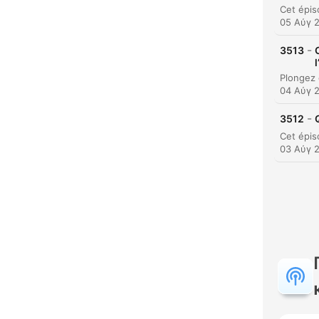
05 Αύγ 
-
3513
04 Αύγ 
-
3512
03 Αύγ 
Κυρι