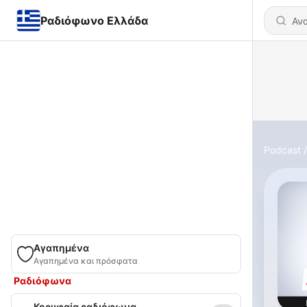
Ραδιόφωνο Ελλάδα
Podcast
Αγαπημένα
Αγαπημένα και πρόσφατα
Ραδιόφωνα
Κορυφαία ραδιόφωνα