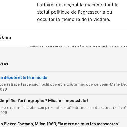
l'affaire, dénonçant la manière dont le
statut politique de l'agresseur a pu
occulter la mémoire de la victime.
άλαια
L'affaire sensible : le décès du député Jean-Ma
00:00:00
Demange
δια
L'ascension d'un notable mosellan
00:01:43
Le maire bâtisseur de Thionville
00:05:24
Le député et le féminicide
Cet épisode retrace l'ascension politique et la chute tragique de Jean-Marie Demange, ancien député et maire de Thionville. À travers l'analyse de son parcours de notable mosellan jusqu'à sa défaite électorale, nous explorons les racines d'un drame qui a mar
L'opposition et l'usure du pouvoir
00:07:07
2026
La défaite électorale et la chute
Simplifier l’orthographe ? Mission impossible !
00:10:51
Le drame du féminicide
00:14:30
2026
Affaires sensibles : Le député et le féminicide
La Piazza Fontana, Milan 1969, "la mère de tous les massacres"
00:19:21