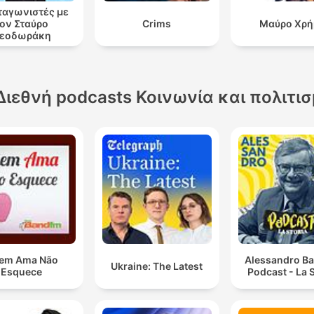
αγωνιστές με
ον Σταύρο
Crims
Μαύρο Χρή
εοδωράκη
Διεθνή podcasts Κοινωνία και πολιτι
em Ama Não
Alessandro Ba
Ukraine: The Latest
Esquece
Podcast - La S