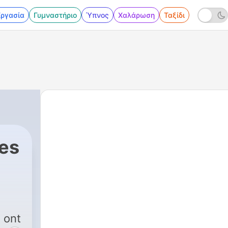
Εργασία
Γυμναστήριο
Ύπνος
Χαλάρωση
Ταξίδι
les
 ont