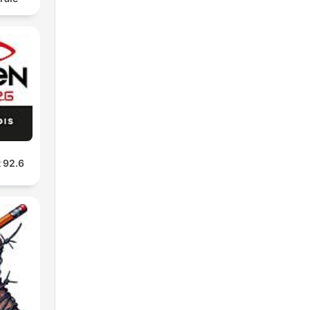
t 92.6
ge,
n à
ès
tif