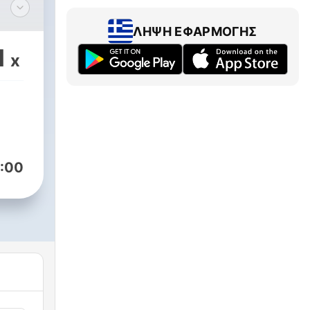
ble
ΛΉΨΗ ΕΦΑΡΜΟΓΉΣ
en
1
x
ur
:00