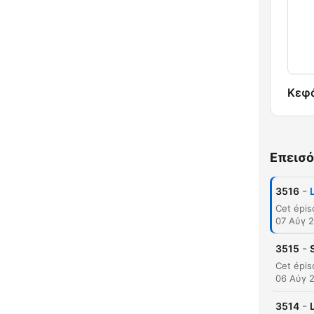
Κεφ
Επεισό
-
3516
07 Αύγ 
-
3515
06 Αύγ 
-
3514