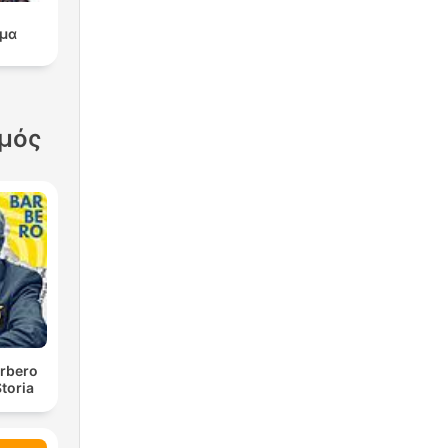
μα
σμός
rbero
toria