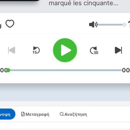
marqué les cinquante
dernières années. Disponi
sur les assistants vocaux 
Ένταση
demandant : Alexa, lance
Affaires Sensibles ! Vous
aimez ce podcast ? Pour
écouter tous les épisodes
sans limite, rendez-vous s
Radio France
:00
00
νοψη
Μεταγραφή
Αναζήτηση