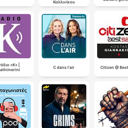
Καλλινίκου
comprendre le basculement soudain de l'agresseur.
Elle m'a remerciée d'avoir écrit ce livre, qui est
finalement la seule trace de sa maman, qui, comme
toutes les victimes de féminicides, est totalement
invisibilisée.
00:43:41 · L'autrice souligne l'importance de son travail pour
redonner une existence et une mémoire aux victimes de
féminicide.
άδιο «Κ» |
C dans l'air
Citizen @ Bes
athimerini
C'est aussi toute une histoire familiale, tout un hérita
notamment ce fameux héritage patriarcal, cette priso
l'intérieur de laquelle on enferme les petits garçons d
l'enfance.
00:34:26 · L'autrice explique le contexte sociologique et éduca
qui peut mener à de tels actes de violence.