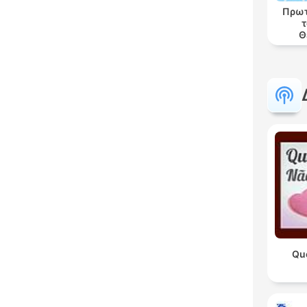
Πρωτ
τ
Θ
Qu