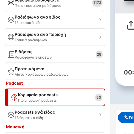
1173
Πιο ακουσμένα ραδιόφωνα
Ραδιόφωνα ανά είδος
15 μουσικά είδη
Ραδιόφωνα ανά περιοχή
Τοπικά ραδιόφωνα
Ειδήσεις
28
Ραδιόφωνα ειδήσεων
Προτεινόμενα
00
Λίστα καλύτερων ραδιοφώνων
Podcast
Κορυφαία podcasts
50
Πιο δημοφιλή podcasts
Podcasts ανά είδος
Σύ
18 θεματικά είδη
Μουσική