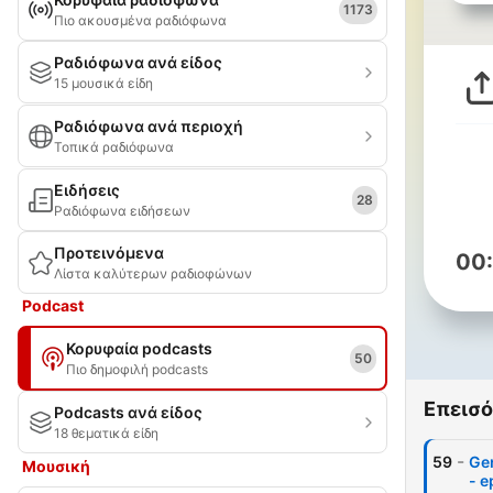
1173
Πιο ακουσμένα ραδιόφωνα
Ραδιόφωνα ανά είδος
15 μουσικά είδη
Ραδιόφωνα ανά περιοχή
Τοπικά ραδιόφωνα
Ειδήσεις
28
Ραδιόφωνα ειδήσεων
Προτεινόμενα
00
Λίστα καλύτερων ραδιοφώνων
Podcast
Κορυφαία podcasts
50
Πιο δημοφιλή podcasts
Επεισό
Podcasts ανά είδος
18 θεματικά είδη
-
59
Gen
Μουσική
- e