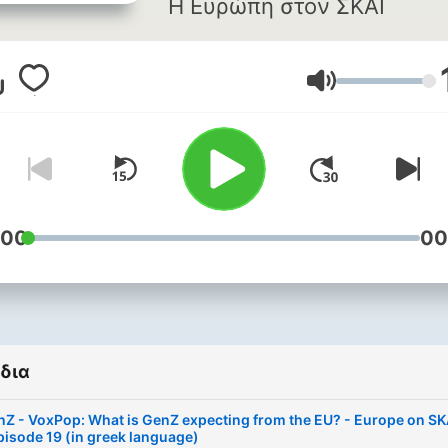
H Ευρώπη στον ΣΚΑΪ
Ένταση
:00
00
δια
Z - VoxPop: What is GenZ expecting from the EU? - Europe on SK
pisode 19 (in greek language)