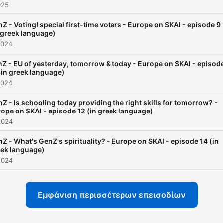
025
Z - Voting! special first-time voters - Europe on SKAI - episode 9
 greek language)
2024
Z - EU of yesterday, tomorrow & today - Europe on SKAI - episod
(in greek language)
2024
Z - Is schooling today providing the right skills for tomorrow? -
ope on SKAI - episode 12 (in greek language)
2024
Z - What's GenZ's spirituality? - Europe on SKAI - episode 14 (in
eek language)
2024
Εμφάνιση περισσότερων επεισοδίων