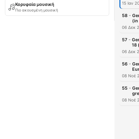
15 Ιαν 2
Κορυφαία μουσική
Πιο ακουσμένη μουσική
-
58
Gen
(in
06 Δεκ 
-
57
Gen
18 
06 Δεκ 
-
56
Gen
Eur
08 Νοέ 
-
55
Gen
gr
08 Νοέ 