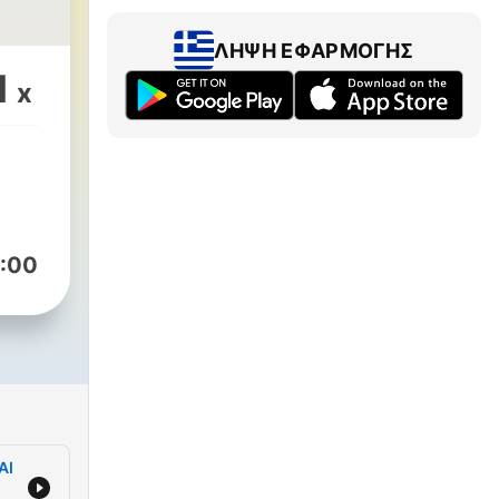
ΛΉΨΗ ΕΦΑΡΜΟΓΉΣ
1
x
:00
AI