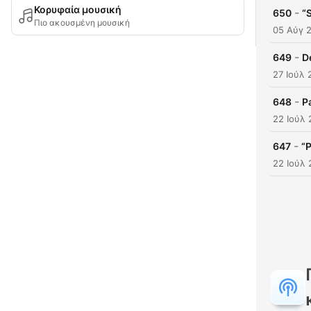
Κορυφαία μουσική
-
650
“
Πιο ακουσμένη μουσική
05 Αύγ 
-
649
D
27 Ιούλ 
-
648
P
22 Ιούλ
-
647
“
22 Ιούλ