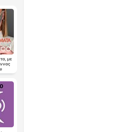
τα, με
Άννας
υ