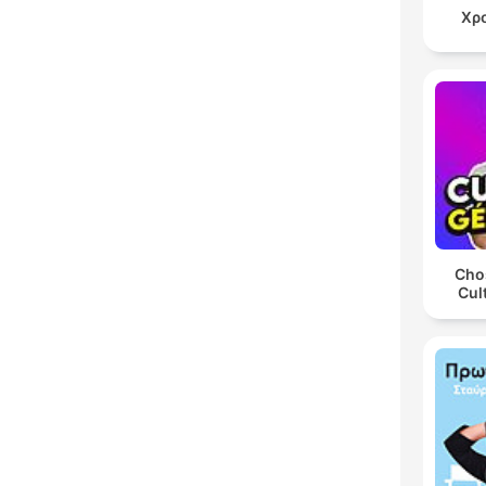
Χρ
Chos
Cul