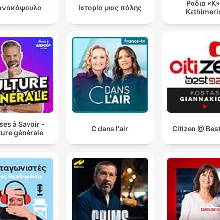
Ράδιο «Κ»
ονοκάψουλα
Ιστορία μιας πόλης
Kathimeri
es à Savoir -
C dans l'air
Citizen @ Bes
ture générale