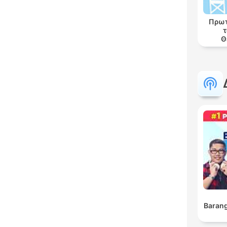
Πρωτ
τ
Θ
Barang