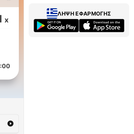
wi,
ΛΉΨΗ ΕΦΑΡΜΟΓΉΣ
1
x
ento
:00