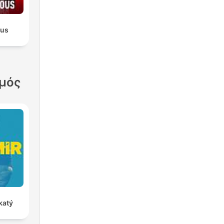
ous
σμός
katý