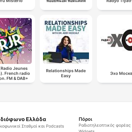
rú Misterio
พี่อ้อยพี่ฉอด พอดแคสต์
Radyo Tiyat
(Radio Jeunes
Relationships Made
). French radio
Эхо Моск
Easy
ion. FM & DAB+
διόφωνο Ελλάδα
Πόροι
Ραδιοτηλεοπτικός φορέας
ιοφωνικοί Σταθμοί και Podcasts
Widgets