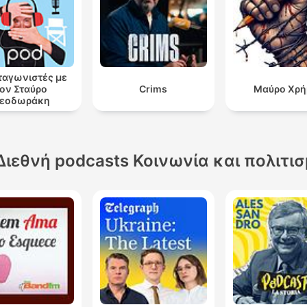
αγωνιστές με
ον Σταύρο
Crims
Μαύρο Χρή
εοδωράκη
Διεθνή podcasts Κοινωνία και πολιτι