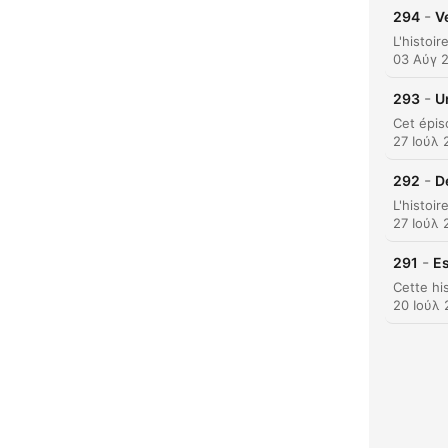
-
294
V
03 Αύγ 
-
293
U
Κυρι
27 Ιούλ 
-
292
D
27 Ιούλ 
-
291
Es
20 Ιούλ