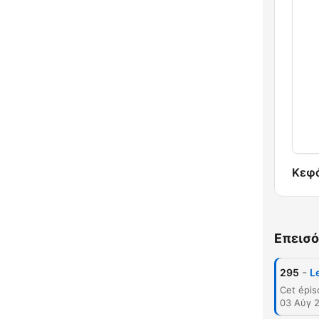
Κεφ
Επεισό
-
295
L
03 Αύγ 