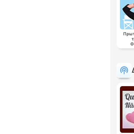
Πρωτ
τ
Θ