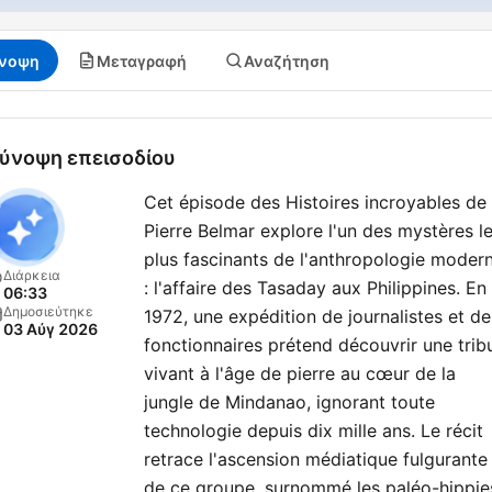
νοψη
Μεταγραφή
Αναζήτηση
ύνοψη επεισοδίου
Cet épisode des Histoires incroyables de
Pierre Belmar explore l'un des mystères l
plus fascinants de l'anthropologie moder
Διάρκεια
: l'affaire des Tasaday aux Philippines. En
06:33
Δημοσιεύτηκε
1972, une expédition de journalistes et de
03 Αύγ 2026
fonctionnaires prétend découvrir une trib
vivant à l'âge de pierre au cœur de la
jungle de Mindanao, ignorant toute
technologie depuis dix mille ans. Le récit
retrace l'ascension médiatique fulgurante
de ce groupe, surnommé les paléo-hippie