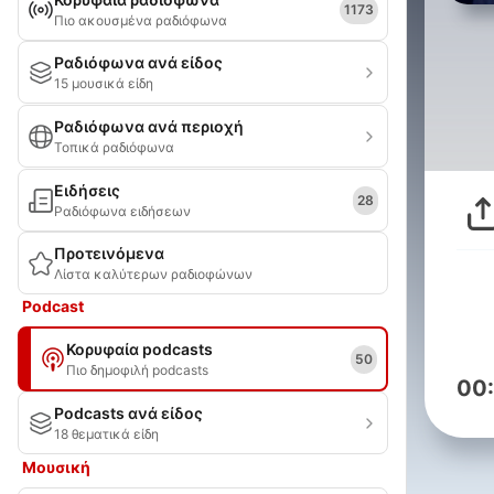
1173
Πιο ακουσμένα ραδιόφωνα
Ραδιόφωνα ανά είδος
15 μουσικά είδη
Ραδιόφωνα ανά περιοχή
Τοπικά ραδιόφωνα
Ειδήσεις
28
Ραδιόφωνα ειδήσεων
Προτεινόμενα
Λίστα καλύτερων ραδιοφώνων
Podcast
Κορυφαία podcasts
50
Πιο δημοφιλή podcasts
00
Podcasts ανά είδος
18 θεματικά είδη
Μουσική