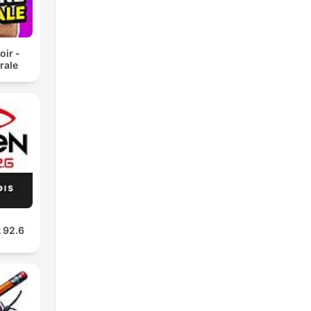
oir -
rale
t 92.6