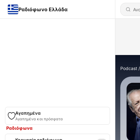
Ραδιόφωνο Ελλάδα
Podcast
Αγαπημένα
Αγαπημένα και πρόσφατα
Ραδιόφωνα
Κορυφαία ραδιόφωνα