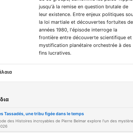
jusqu'à la remise en question brutale de
leur existence. Entre enjeux politiques so
la loi martiale et découvertes fortuites d
années 1980, l'épisode interroge la
frontière entre découverte scientifique et
mystification planétaire orchestrée à des
fins lucratives.
άλαια
Introduction aux mystifications historiques
00:00:00
L'expédition de 1972 à Mindanao
00:00:27
δια
La rencontre avec les Tasaday
00:02:22
es Tassadés, une tribu figée dans le temps
L'explosion médiatique et le phénomène paléo
00:03:28
hippie
2026