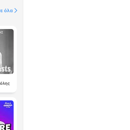
τε όλα
.
pé
πόλης