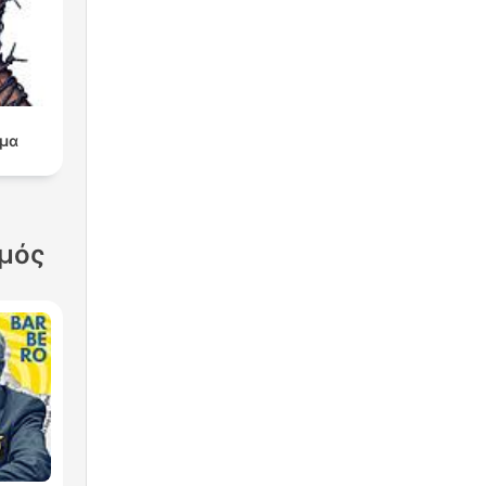
μα
σμός