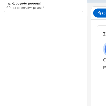
Κορυφαία μουσική
Πιο ακουσμένη μουσική
Σύ
Σ