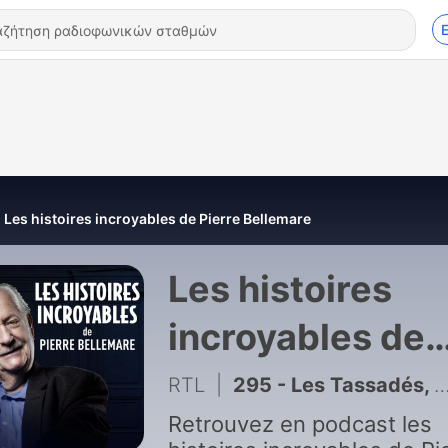
Les histoires incroyables de Pierre Bellemare
Les histoires
incroyables de
Pierre Bellemar
RTL
|
295 - Les Tassadés, une tribu figée dans le temps
Retrouvez en podcast les