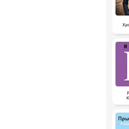
Χρ
Ρ
K