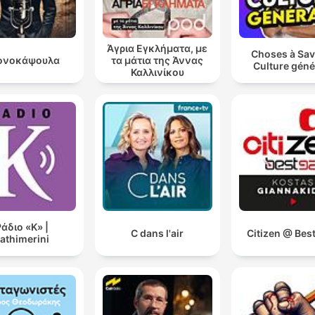
Άγρια Εγκλήματα, με
Choses à Sav
ονοκάψουλα
τα μάτια της Άννας
Culture géné
Καλλινίκου
άδιο «Κ» |
C dans l'air
Citizen @ Bes
athimerini