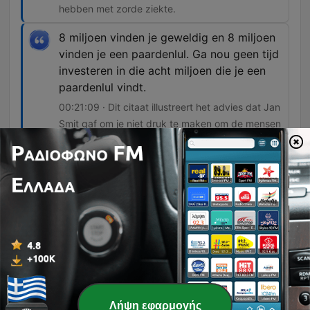
hebben met zorde ziekte.
8 miljoen vinden je geweldig en 8 miljoen
vinden je een paardenlul. Ga nou geen tijd
investeren in die acht miljoen die je een
paardenlul vindt.
00:21:09 · Dit citaat illustreert het advies dat Jan
Smit gaf om je niet druk te maken om de mensen
die je niet mogen.
Je kan uit je gebrek ook je kracht halen.
00:50:16 · Dit vat de essentie samen van zijn
visie op het transformeren van uitdagingen naar
unieke eigenschappen.
Toen hebben we zevenhalve ton in een
dag opgehaald... aan tikkies. Grootste
tikkieactie ever.
02:00:44 · De spreker vertelt over een enorme
Λήψη εφαρμογής