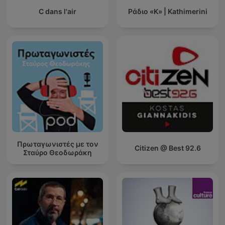
C dans l'air
Ράδιο «Κ» | Kathimerini
Πρωταγωνιστές με τον
Citizen @ Best 92.6
Σταύρο Θεοδωράκη