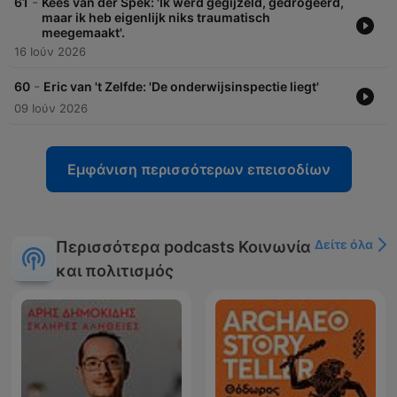
-
61
Kees van der Spek: 'Ik werd gegijzeld, gedrogeerd,
maar ik heb eigenlijk niks traumatisch
meegemaakt'.
16 Ιούν 2026
-
60
Eric van 't Zelfde: 'De onderwijsinspectie liegt'
09 Ιούν 2026
Εμφάνιση περισσότερων επεισοδίων
Δείτε όλα
Περισσότερα podcasts Κοινωνία
και πολιτισμός