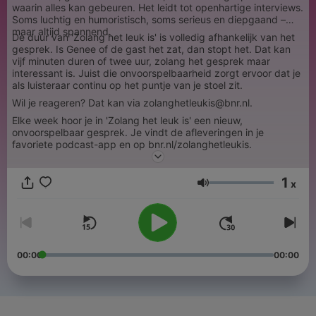
waarin alles kan gebeuren. Het leidt tot openhartige interviews.
Soms luchtig en humoristisch, soms serieus en diepgaand –
maar altijd spannend.
De duur van 'Zolang het leuk is' is volledig afhankelijk van het
gesprek. Is Genee of de gast het zat, dan stopt het. Dat kan
vijf minuten duren of twee uur, zolang het gesprek maar
interessant is. Juist die onvoorspelbaarheid zorgt ervoor dat je
als luisteraar continu op het puntje van je stoel zit.
Wil je reageren? Dat kan via zolanghetleukis@bnr.nl.
Elke week hoor je in 'Zolang het leuk is' een nieuw,
onvoorspelbaar gesprek. Je vindt de afleveringen in je
favoriete podcast-app en op bnr.nl/zolanghetleukis.
1
x
Ένταση
00:00
00:00