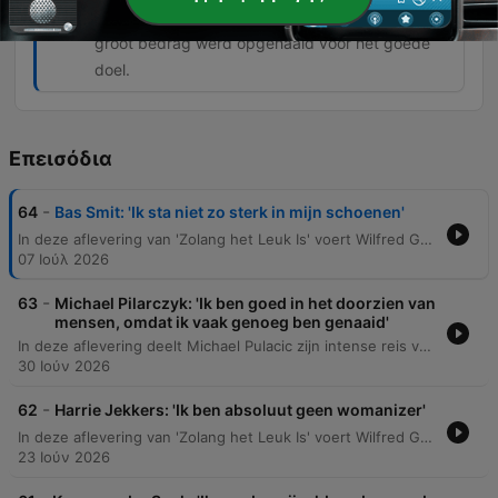
collectieve actie waarbij via kleine bijdragen een
groot bedrag werd opgehaald voor het goede
doel.
Επεισόδια
-
64
Bas Smit: 'Ik sta niet zo sterk in mijn schoenen'
In deze aflevering van 'Zolang het Leuk Is' voert Wilfred Genee een diepgaand gesprek met Bas Smit over zijn persoonlijke missie om kinderkanker te bestrijden en zijn intense, optimistische levenshouding. Bas deelt zijn ervaringen met de druk van publieke opinie, de uitdagingen van het opvoeden van kinderen in een digitale wereld en hoe hij omgaat met online negativiteit en kritiek. Het gesprek verschuift naar ondernemerschap, authenticiteit en de balans tussen enorme levensenergie en het vinden van rust. Bas reflecteert op zijn achtergrond, de waarde van familie en het belang van het ombuigen van persoonlijke beperkingen naar krachten, terwijl hij pleit voor een focus op positiviteit en het vieren van het leven.
07 Ιούλ 2026
-
63
Michael Pilarczyk: 'Ik ben goed in het doorzien van
mensen, omdat ik vaak genoeg ben genaaid'
In deze aflevering deelt Michael Pulacic zijn intense reis van enorme financiële successen naar een traumatische crash door riskante optiehandel. Hij reflecteert op de diepe persoonlijke impact van schulden, mentale strijd en de transformatie die hij onderging door het vaderschap en zakelijke conflicten in de mediawereld. Daarnaast bespreekt hij de verkoop van zijn bedrijf aan De Telegraaf, de lessen over vertrouwen en contracten, en de invloed van zijn vader, die vanuit Polen naar Nederland vluchtte. De podcast eindigt met een reflectie op zingeving, de zoektocht naar identiteit na succes en het belang van het helpen van anderen.
30 Ιούν 2026
-
62
Harrie Jekkers: 'Ik ben absoluut geen womanizer'
In deze aflevering van 'Zolang het Leuk Is' voert Wilfred Genee een diepgaand gesprek met Harry Jekkers. Jekkers deelt persoonlijke verhalen over zijn leven op Ibiza, zijn creatieve proces en de rol van twijfel, maar reflecteert ook op turbulente periodes waarin hij te maken kreeg met de dood van een vriend, alcoholproblemen en de diagnose blaaskanker. Daarnaast bespreekt hij zijn intensieve samenwerking met Jeroen van Merwijk, zijn Haagse roots en zijn visie op het artiestenleven. Hij deelt zijn besluit om op een hoogtepunt met zijn carrière te stoppen en reflecteert op thema's als rijkdom, relaties en de blijvende impact van muziek.
23 Ιούν 2026