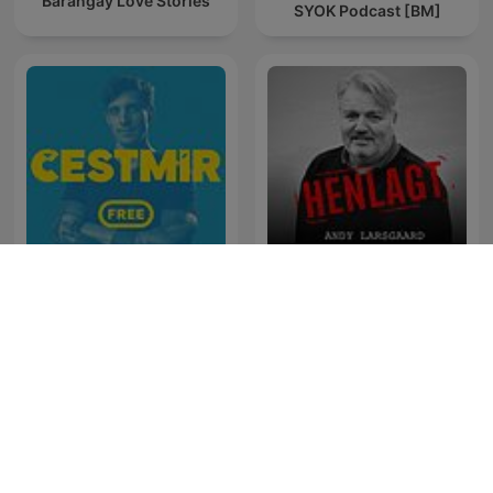
Barangay Love Stories
SYOK Podcast [BM]
HENLAGT – Andy
Čestmír Strakatý
Larsgaard