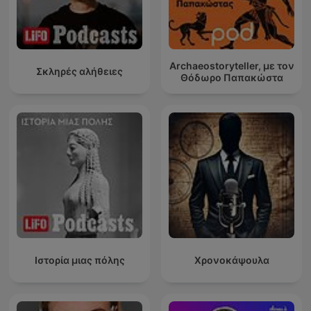
Archaeostoryteller, με τον
Σκληρές αλήθειες
Θόδωρο Παπακώστα
Ιστορία μιας πόλης
Χρονοκάψουλα