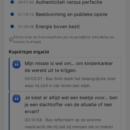
Authenticiteit versus perfectie
00:51:40
Beeldvorming en publieke opinie
01:15:15
Energie boven bezit
01:30:38
Κάντε κλικ σε ένα κεφάλαιο για να μεταβείτε απευθείας σε
εκείνη τη στιγμή
Κυριότερα σημεία
Mijn missie is wel om... om kinderkanker
de wereld uit te krijgen.
00:03:07 · Bas Smit deelt het belangrijkste doel
waar hij zich in zijn leven aan wijdt.
Je kiest er altijd wel een beetje voor... ben
je een slachtoffer van de situatie of leer
ervan?
00:10:58 · Bas reflecteert op de enorme
veerkracht die hij ziet bij mensen die te maken