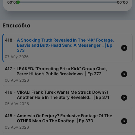
00:00
00:00
Επεισόδια
-
418
A Shocking Truth Revealed In The “4K” Footage.
Beavis and Butt-Head Send A Messenger… | Ep
373
07 Αύγ 2026
-
417
LEAKED: “Protecting Erika Kirk” Group Chat,
Perez Hilton’s Public Breakdown. | Ep 372
06 Αύγ 2026
-
416
VIRAL! Frank Turek Wants Me Struck Down?!
Another Hole In The Story Revealed… | Ep 371
05 Αύγ 2026
-
415
Amnesia Or Perjury? Exclusive Footage Of The
OTHER Man On The Rooftop. | Ep 370
03 Αύγ 2026