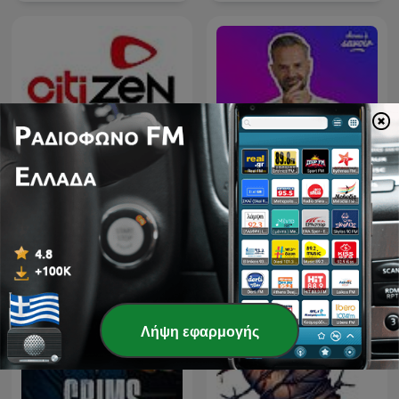
Choses à Savoir - Culture
Citizen @ Best 92.6
générale
Λήψη εφαρμογής