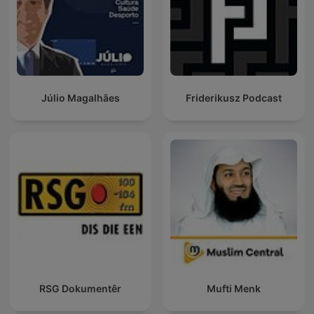
Júlio Magalhães
Friderikusz Podcast
RSG Dokumentêr
Mufti Menk