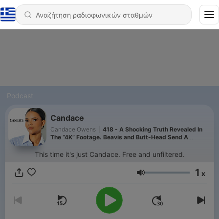
Podcast
Candace
Candace Owens
|
418 - A Shocking Truth Revealed In
The “4K” Footage. Beavis and Butt-Head Send A
Messenger… | Ep 373
This time it's just Candace. Free and unfiltered.
1
x
Ένταση