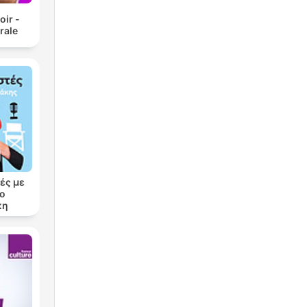
oir -
rale
ές με
ρο
κη