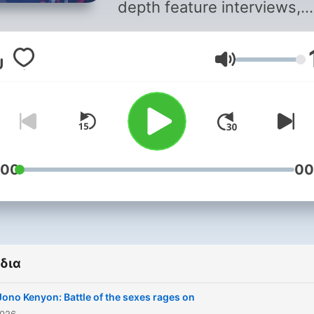
depth feature interviews,
current affairs and news
across a broad range of top
Ένταση
:00
00
δια
Jono Kenyon: Battle of the sexes rages on