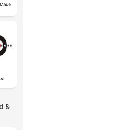
 Made
вы
d &