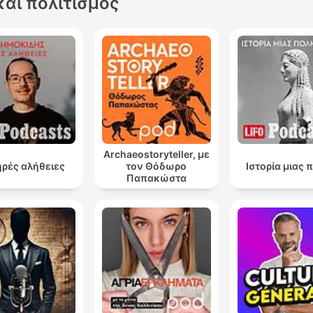
και πολιτισμός
Archaeostoryteller, με
ρές αλήθειες
τον Θόδωρο
Ιστορία μιας 
Παπακώστα