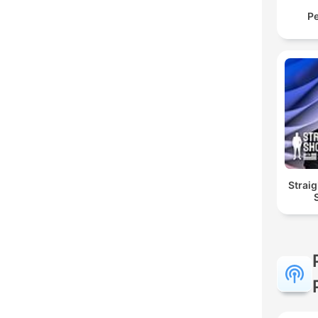
Pe
Straig