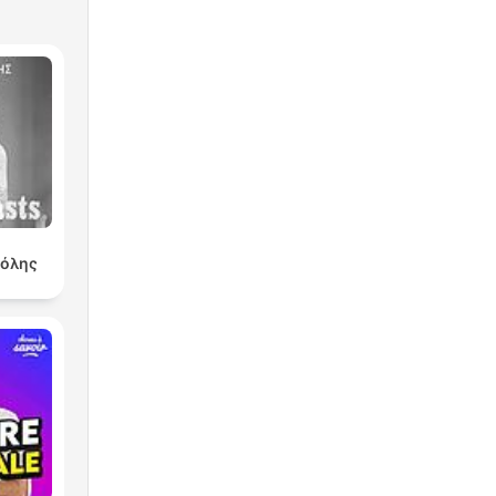
πόλης