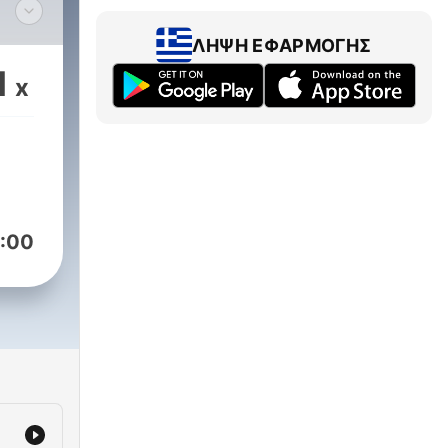
ΛΉΨΗ ΕΦΑΡΜΟΓΉΣ
ics.
1
x
:00