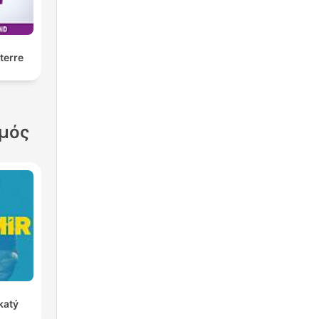
terre
σμός
katý