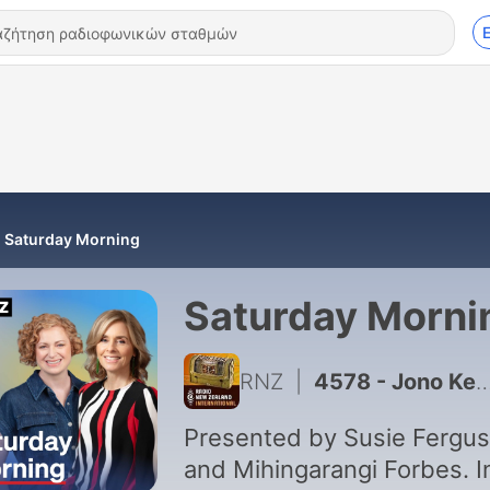
Saturday Morning
Saturday Morni
RNZ
|
4578 - Jono Kenyon: Battle of the sexes rages on
Presented by Susie Fergu
and Mihingarangi Forbes. In-