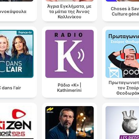
Άγρια Εγκλήματα, με
Choses à Sav
ονοκάψουλα
τα μάτια της Άννας
Culture géné
Καλλινίκου
Πρωταγωνιστ
Ράδιο «Κ» |
 dans l'air
τον Σταύ
Kathimerini
Θεοδωρά