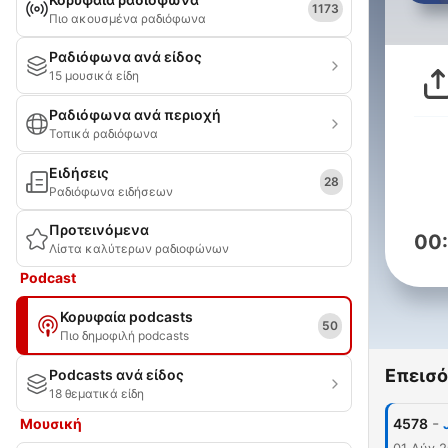
1173
Πιο ακουσμένα ραδιόφωνα
Ραδιόφωνα ανά είδος
15 μουσικά είδη
Ραδιόφωνα ανά περιοχή
Τοπικά ραδιόφωνα
Ειδήσεις
28
Ραδιόφωνα ειδήσεων
Προτεινόμενα
00
Λίστα καλύτερων ραδιοφώνων
Podcast
Κορυφαία podcasts
50
Πιο δημοφιλή podcasts
Επεισό
Podcasts ανά είδος
18 θεματικά είδη
-
Μουσική
4578