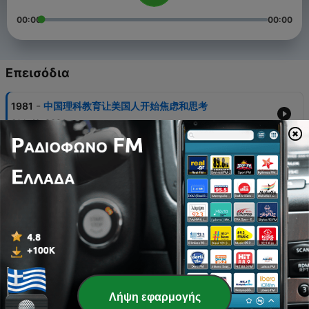
00:00
00:00
Επεισόδια
-
1981
中国理科教育让美国人开始焦虑和思考
31 Ιούλ 2026
-
1980
"种草"英语怎么说？
24 Ιούλ 2026
-
1979
“老师”、“小姐姐”千万别直接翻成英语
10 Ιούλ 2026
-
1978
世界杯冷门、热门，千万别说cold door和hot door
26 Ιούν 2026
-
1977
梅西完美上演帽子戏法。“帽子戏法”英语怎么说？
Λήψη εφαρμογής
19 Ιούν 2026