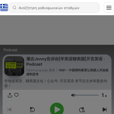
Podcast
潘吉Jenny告诉你|学英语聊美国|开言英语 ·
Podcast
OpenLanguage 英语
|
1981 - 中国理科教育让美国人开始焦
虑和思考
学地道英语、聊美国文化！公众号: 开言英语 有节目文本和更多内
容！
1
x
Ένταση